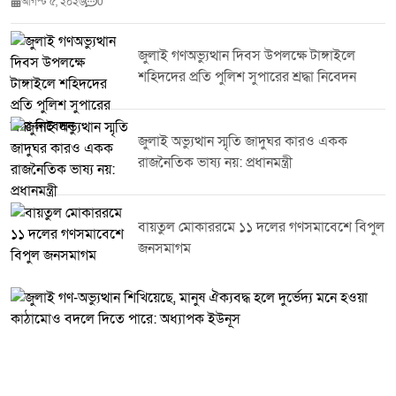
আগস্ট ৫, ২০২৬
0
প্রাণিসম্পদ প্রতিমন্ত্রী সুলতান সালাউদ্দিন টুকু, এমপি। প্রধান অতিথির বক্তব্যে তিনি
জুলাই গণঅভ্যুত্থানের শহীদদের প্রতি গভীর শ্রদ্ধা জানিয়ে বলেন, তাঁদের আত্মত্যাগ
জাতির ইতিহাসে চিরস্মরণীয় হয়ে থাকবে। তিনি জুলাইয়ের চেতনা ধারণ করে একটি
জুলাই গণঅভ্যুত্থান দিবস উপলক্ষে টাঙ্গাইলে
বৈষম্যহীন, গণতান্ত্রিক ও সমৃদ্ধ বাংলাদেশ গড়ে তুলতে সবাইকে ঐক্যবদ্ধভাবে কাজ
শহিদদের প্রতি পুলিশ সুপারের শ্রদ্ধা নিবেদন
করার আহ্বান জানান।অনুষ্ঠানে জুলাই শহীদ পরিবারের সদস্য ও জুলাই যোদ্ধাদের
সম্মাননা প্রদান করা হয়। এ সময় বিভিন্ন পর্যায়ের সরকারি কর্মকর্তা, রাজনৈতিক
নেতৃবৃন্দ, মুক্তিযোদ্ধা, সামাজিক ও সাংস্কৃতিক ব্যক্তিত্বসহ সুধীজন উপস্থিত ছিলেন।
আলোচনা সভায় বক্তারা বলেন, জুলাই গণঅভ্যুত্থানের চেতনা নতুন প্রজন্মের মাঝে
জুলাই অভ্যুত্থান স্মৃতি জাদুঘর কারও একক
ছড়িয়ে দিতে এবং শহীদদের আত্মত্যাগের ইতিহাস সংরক্ষণে সবাইকে সম্মিলিতভাবে
রাজনৈতিক ভাষ্য নয়: প্রধানমন্ত্রী
কাজ করতে হবে।
বায়তুল মোকাররমে ১১ দলের গণসমাবেশে বিপুল
জনসমাগম