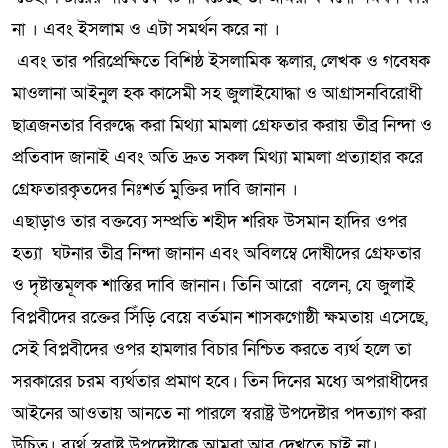
না । এবং ইসলাম ও এটা সমর্থন করে না ।
এবং তার পরিপ্রেক্ষিতে বিশিষ্ঠ ইসলামিক স্কলার, লেখক ও গবেষক
মাওলানা আইনুল হক কাসেমী সহ জুলাইযোদ্ধা ও আগ্রাসনবিরোধী
ছাত্রজনতার বিরুদ্ধে করা মিথ্যা মামলা গ্রেফতার করায় তীব্র নিন্দা ও
প্রতিবাদ জানাই এবং অতি দ্রুত সকল মিথ্যা মামলা প্রত্যাহার করে
গ্রেফতারকৃতদের নিঃশর্ত মুক্তির দাবি জানান ।
এছাড়াও তার বক্তব্যে সম্প্রতি শহীদ শরিফ উসমান হাদির ওপর
হত্যা ঘটনার তীব্র নিন্দা জানান এবং অবিলম্বে দোষীদের গ্রেফতার
ও দৃষ্টান্তমূলক শাস্তির দাবি জানান। তিনি আরো বলেন, যে জুলাই
বিপ্লবীদের রক্তের সিঁড়ি বেয়ে বর্তমান শাসকগোষ্ঠী ক্ষমতায় এসেছে,
সেই বিপ্লবীদের ওপর হামলার বিচার নিশ্চিত করতে ব্যর্থ হলে তা
সরকারের চরম ব্যর্থতার প্রমাণ হবে। তিন দিনের মধ্যে অপরাধীদের
আইনের আওতায় আনতে না পারলে স্বরাষ্ট্র উপদেষ্টার পদত্যাগ করা
উচিত। ব্যর্থ স্বরাষ্ট্র উপদেষ্টাকে আমরা আর দেখতে চাই না।