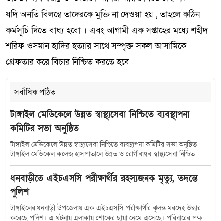
যদি অনতি বিলম্বে তাদেরকে মুক্তি না দেওয়া হয় , তাহলে কঠিন
কর্মসূচি দিতে বাধ্য হবো । এবং আগামী এক সপ্তাহের মধ্যে শহীদ
শরিফ ওসমান হাদির হত্যার সাথে সম্পৃক্ত সকল আসামিকে
গ্রেফতার করে বিচার নিশ্চিত করতে হবে
সর্বাধিক পঠিত
টাঙ্গাইল মেডিকেলে উন্নত স্বাস্থ্যসেবা নিশ্চিতে ব্যবস্থাপনা
কমিটির সভা অনুষ্ঠিত
টাঙ্গাইল মেডিকেলে উন্নত স্বাস্থ্যসেবা নিশ্চিতে ব্যবস্থাপনা কমিটির সভা অনুষ্ঠিত
টাঙ্গাইল মেডিকেল কলেজ হাসপাতালে উন্নত ও রোগীবান্ধব স্বাস্থ্যসেবা নিশ্চিত
করতে হাসপাতাল ব্যবস্থাপনা কমিটির সমন্বয় সভা অনুষ্ঠিত হয়েছে। শুক্রবার (১০
জুলাই) সকাল সাড়ে ১০টায় হাসপাতালের কনফারেন্স রুমে আয়োজিত এ সভায়
ধনবাড়ীতে এইচএসসি পরীক্ষার্থীর রহস্যজনক মৃত্যু, তদন্তে
সভাপতিত্ব করেন টাঙ্গাইল-৫ (সদর) আসনের সংসদ সদস্য মৎস্য ও প্রাণিসম্পদ
পুলিশ
প্রতিমন্ত্রী এবং হাসপাতাল ব্যবস্থাপনা কমিটির সভাপতি সুলতান সালাউদ্দিন টুকু।
সভায় উপস্থিত ছিলেন স্বাস্থ্যসেবা বিভাগের যুগ্মসচিব মো.মুস্তাফিজুর রহমান জেলা
টাঙ্গাইলের ধনবাড়ী উপজেলায় এক এইচএসসি পরীক্ষার্থীর ঝুলন্ত মরদেহ উদ্ধার
প্রশাসক শরীফা হক অতিরিক্ত জেলা প্রশাসক (সার্বিক) সঞ্জয় কুমার মহন্ত অতিরিক্ত
করেছে পুলিশ। এ ঘটনায় এলাকায় শোকের ছায়া নেমে এসেছে। পরিবারের পক্ষ