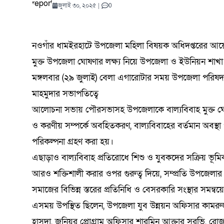
যোদ্ধাদের সংবর্ধনা
কুরআনের আলো প্রতিযোগিতায়
সতর্কতা: কী ঘটতে পারে পৃথিবীতে?
সমালোচনার মধ্যেই ‘অভূতপূর্ব’ প্রবৃদ্ধি
হাসপাতালেও মারামারি
প্রতিযোগিতা শুরু
কমিটি গঠন
টাঙ্গাইল
সম্মানে
ভেস্তে দ
মোকাররম
পর্যালোচ
অভিযানে
বৈঠক | 
ডিসেম্বর ২২, ২০২৫
0
কমিটি গঠন
কড়াই নিয়ে থানায় 
বিজলী কৃষিকে অন্
বাইকারদের মানবব
নাসিরনগর–হবিগঞ
নদীগর্ভে মহাসড়
জুলাই ৩০, ২০২৫
|
0
শিক্ষার্থীদের ব্যাপক অংশগ্রহণ
শ্রদ্ধা ন
সিরাপ জব
চট্টগ্রাম
মুক্তধ্বনি ডেক্স
আগস্ট ৫, ২০২৬
মার্চ ৬, ২০২৬
জুন ৫, ২০২৬
আগস্ট ৪, ২০২৬
আগস্ট ৫, ২০২৬
এপ্রিল ১৮, ২০২৬
0
0
0
0
0
2.60K View
সমাবেশ
আগস্ট ৬, ২০২
মুক্তধ্বনি ডে
আগস্ট ৫
মার্চ ৪, 
এপ্রিল ৮
আগস্ট ১
জুলাই ৩
আগস্ট ১
আগস্ট ৬, ২০২৬
জুলাই ২২, ২০২৬
নভেম্বর ১৫, ২০২৫
মে ২১, ২০২৬
জুন ১২, ২০২৬
জুলাই ২১, ২০২৬
0
0
0
ঢাকা
নওগাঁর ধামইরহাটে উপজেলা মহিলা বিষয়ক অধিদপ্তরের আয়
মুক্ত উপজেলা ঘোষণার লক্ষ্য নিয়ে উপজেলা ও ইউনিয়ন শাখা
মঙ্গলবার (২৯ জুলাই) বেলা এগারোটার সময় উপজেলা পরিষদ
মাহমুদার সভাপতিত্বে
আলোচনা সভায় পৌরসভাসহ উপজেলাকে বাল্যবিবাহ মুক্ত ঘোষণ
ও করণীয় সম্পর্কে অবহিতকরণ, বাল্যবিবাহের বর্তমান অবস্থা পর
পরিকল্পনা গ্রহণ করা হয়।
এছাড়াও বাল্যবিবাহ প্রতিরোধে শিশু ও যুবকদের সক্রিয় ভূমিক
আরও শক্তিশালী করার ওপর গুরুত্ব দিয়ে, সম্প্রতি উপজেলার বা
সমাজের বিভিন্ন স্তরের প্রতিনিধি ও বেসরকারি সংস্থার সমন
এসময় উপস্থিত ছিলেন, উপজেলা যুব উন্নয়ন অফিসার কামরুজ্জ
হাসদা, জুনিয়র প্রোগ্রাম অফিসার শারমিন আক্তার সুরভি,