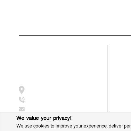
যোগাযোগের চেষ্টা করা হলেও তাদের সাড়া পাওয়া
যায়নি।
সম্পাদক ও প্রকাশকঃ মোঃ আরিফুল ইসলাম
ভারপ্রাপ্ত সম্পাদকঃ শেখ মাহদী হাসান শিবলী
আমাদের সম্পর্কে
বিভাগ
মুক্তধ্বনি বাংলাদেশের একটি জনপ্রিয় বাংলা নিউজ
গ্রাম বাংল
পোর্টাল
সাহিত্য স
আন্তর্জাতি
জামালপুর, সরিষাবাড়ী, ২০৫৪
মুসলিম বিশ
+8801997016631
ধর্ম ও ইস
info@muktodhoni.com
We value your privacy!
We use cookies to improve your experience, deliver pers