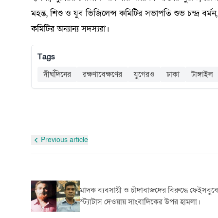
মহন্ত, শিশু ও যুব ভিজিলেন্স কমিটির সভাপতি শুভ চন্দ্র 
কমিটির অন্যান্য সদস্যরা।
Tags
দীর্ঘদিনের
রক্ষণাবেক্ষণের
যুগেরও
ঢাকা
টাঙ্গাইল
Previous article