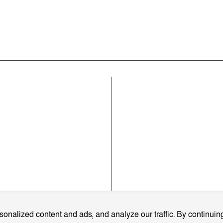
কোম্পানী
ার খবর
রাজনীতি
সম্পাদকীয় নীতিমালা
াময়িকী
জাতীয়
যোগাযোগ করুন
ক
আইন-অপরাধ
ব্যবহারের শর্তাবলী
্ব
প্রবাস
গোপনীয়তা নীতি
লাম
মতামত
আমাদের সম্পর্কে
আর্কাইভ
বিজ্ঞাপন প্যাকেজ
onalized content and ads, and analyze our traffic. By continuing