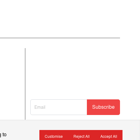
আমাদের নিউজলেটার জন্য সাইন আপ
করুন
আমাদের নতুন নিবন্ধগুলি তাৎক্ষণিকভাবে পেতে
আমাদের নিউজলেটারে সাবস্ক্রাইব করুন!
Subscribe
 to
Customise
Reject All
Accept All