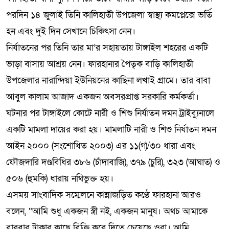
পরদিন ১৪ জুলাই তিনি কালিহাতী উপজেলা স্বাস্থ্য কমপ্লেক্সে ভর্তি
হন এবং দুই দিন সেখানে চিকিৎসা নেন।
নির্যাতনের পর তিনি তার মা’র সহায়তায় টাঙ্গাইল শহরের একটি
ভাড়া বাসায় আশ্রয় নেন। ফারহানার পৈতৃক বাড়ি কালিহাতী
উপজেলার নারান্দিয়া ইউনিয়নের কাছিনা লখাই গ্রামে। তার বাবা
আবুল কালাম আজাদ একজন অবসরপ্রাপ্ত সরকারি কর্মকর্তা।
ঘটনার পর টাঙ্গাইলে কোটে নারী ও শিশু নির্যাতন দমন ট্রাইব্যুনালে
একটি মামলা দায়ের করা হয়। মামলাটি নারী ও শিশু নির্যাতন দমন
আইন ২০০০ (সংশোধিত ২০০৩) এর ১১(গ)/৩০ ধারা এবং
ফৌজদারি দণ্ডবিধির ৩৮৬ (চাঁদাবাজি), ৩৭৯ (চুরি), ৩২৩ (আঘাত) ও
৫০৬ (হুমকি) ধারায় নথিভুক্ত হয়।
এসময় সাংবাদিক সম্মেলনে কান্নাজড়িত কণ্ঠে ফারহানা আরও
বলেন, “আমি শুধু একজন স্ত্রী নই, একজন মানুষ। অথচ আমাকে
বারবার টাকার কাছে বিক্রি করে দিতে চেয়েছে ওরা। আমি