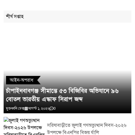
Cancel Replay
শীর্ষ সপ্তাহ
মন্তব্য লিখুন
আইন-অপরাধ
চাঁপাইনবাবগঞ্জ সীমান্তে ৫৩ বিজিবির অভিযানে ৯৬
বোতল ভারতীয় এস্কাফ সিরাপ জব্দ
মুক্তধ্বনি ডেক্স
আগস্ট ১, ২০২৬
0
সরিষাবাড়ীতে জুলাই গণঅভ্যুত্থান দিবস-২০২৬
উপলক্ষে বিএনপির বিজয় র্যালি