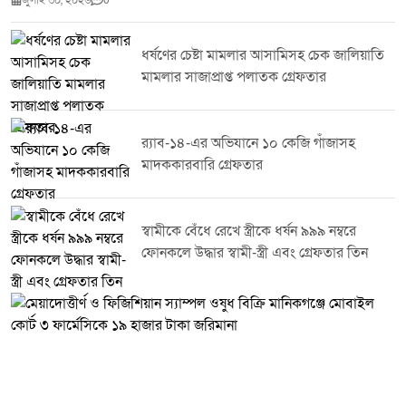
জুলাই ৩০, ২০২৬
0
নির্দেশনায় জেলার সকল থানা ও ইউনিটের ইনচার্জদের নেতৃত্বে পরিচালিত এ অভিযানে
২৭৫ পিস ইয়াবা উদ্ধার করা হয়। একই সঙ্গে ৭ জন মাদক ব্যবসায়ীকে গ্রেপ্তার করা
হয়েছে।টাঙ্গাইল জেলা পুলিশ জানিয়েছে মাদক,সন্ত্রাস ও অন্যান্য অপরাধ দমনে এ
ধর্ষণের চেষ্টা মামলার আসামিসহ চেক জালিয়াতি
ধরনের অভিযান অব্যাহত থাকবে। অপরাধ নিয়ন্ত্রণে জনগণের সহযোগিতা কামনা করে
মামলার সাজাপ্রাপ্ত পলাতক গ্রেফতার
পুলিশ সবাইকে অপরাধ ও অপরাধীদের বিষয়ে তথ্য দিয়ে আইন-শৃঙ্খলা রক্ষায় সহায়তা
করার আহ্বান জানিয়েছে।
র‌্যাব-১৪-এর অভিযানে ১০ কেজি গাঁজাসহ
মাদককারবারি গ্রেফতার
স্বামীকে বেঁধে রেখে স্ত্রীকে ধর্ষন ৯৯৯ নম্বরে
ফোনকলে উদ্ধার স্বামী-স্ত্রী এবং গ্রেফতার তিন