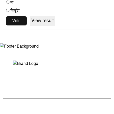
না
কিছুটা
View result
Vote
সম্পাদক ও প্রকাশকঃ মোঃ আরিফুল ইসলাম
ভারপ্রাপ্ত সম্পাদকঃ শেখ মাহদী হাসান শিবলী
আমাদের সম্পর্কে