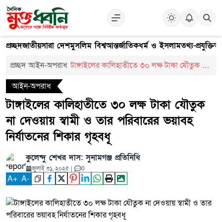
প্রচ্ছদ
জাতীয়
সারা দেশ
মুসলিম বিশ্ব
আন্তর্জাতিক
ধর্ম ও ইসলাম
তথ্য-প্রযুক্তি
আ
প্রচ্ছদ
আইন-অপরাধ
টাঙ্গাইলের কালিহাতীতে ৩০ লক্ষ টাকা যৌতুক না
দেওয়ায় স্বামী ও তার পরিবারের ভয়াবহ নির্যাতনের
আইন-অপরাধ
শিকার গৃহবধূ
টাঙ্গাইলের কালিহাতীতে ৩০ লক্ষ টাকা যৌতুক
না দেওয়ায় স্বামী ও তার পরিবারের ভয়াবহ
নির্যাতনের শিকার গৃহবধূ
কুলেন্দু শেখর দাস: সুনামগঞ্জ প্রতিনিধি
জুলাই ৩১, ২০২৫
|
0
A
+
A
-