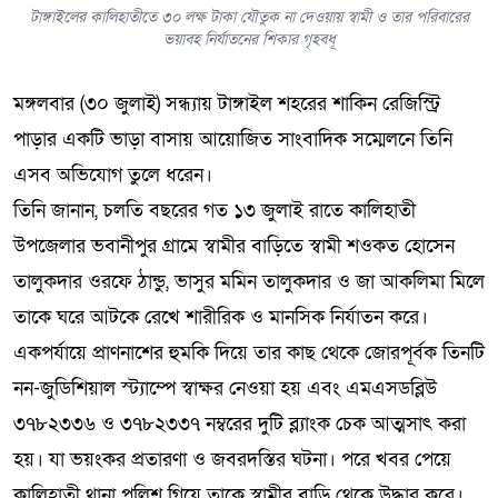
টাঙ্গাইলের কালিহাতীতে ৩০ লক্ষ টাকা যৌতুক না দেওয়ায় স্বামী ও তার পরিবারের
ভয়াবহ নির্যাতনের শিকার গৃহবধূ
মঙ্গলবার (৩০ জুলাই) সন্ধ্যায় টাঙ্গাইল শহরের শাকিন রেজিস্ট্রি
পাড়ার একটি ভাড়া বাসায় আয়োজিত সাংবাদিক সম্মেলনে তিনি
এসব অভিযোগ তুলে ধরেন।
তিনি জানান, চলতি বছরের গত ১৩ জুলাই রাতে কালিহাতী
উপজেলার ভবানীপুর গ্রামে স্বামীর বাড়িতে স্বামী শওকত হোসেন
তালুকদার ওরফে ঠান্ডু, ভাসুর মমিন তালুকদার ও জা আকলিমা মিলে
তাকে ঘরে আটকে রেখে শারীরিক ও মানসিক নির্যাতন করে।
একপর্যায়ে প্রাণনাশের হুমকি দিয়ে তার কাছ থেকে জোরপূর্বক তিনটি
নন-জুডিশিয়াল স্ট্যাম্পে স্বাক্ষর নেওয়া হয় এবং এমএসডব্লিউ
৩৭৮২৩৩৬ ও ৩৭৮২৩৩৭ নম্বরের দুটি ব্ল্যাংক চেক আত্মসাৎ করা
হয়। যা ভয়ংকর প্রতারণা ও জবরদস্তির ঘটনা। পরে খবর পেয়ে
কালিহাতী থানা পুলিশ গিয়ে তাকে স্বামীর বাড়ি থেকে উদ্ধার করে।