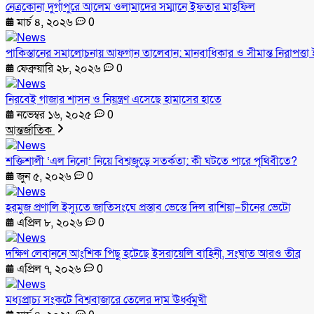
নেত্রকোনা দুর্গাপুরে আলেম ওলামাদের সম্মানে ইফতার মাহফিল
মার্চ ৪, ২০২৬
0
পাকিস্তানের সমালোচনায় আফগান তালেবান: মানবাধিকার ও সীমান্ত নিরাপত্তা ই
ফেব্রুয়ারি ২৮, ২০২৬
0
নিরবেই গাজার শাসন ও নিয়ন্ত্রণ এসেছে হামাসের হাতে
নভেম্বর ১৬, ২০২৫
0
আন্তর্জাতিক
শক্তিশালী ‘এল নিনো’ নিয়ে বিশ্বজুড়ে সতর্কতা: কী ঘটতে পারে পৃথিবীতে?
জুন ৫, ২০২৬
0
হরমুজ প্রণালি ইস্যুতে জাতিসংঘে প্রস্তাব ভেস্তে দিল রাশিয়া–চীনের ভেটো
এপ্রিল ৮, ২০২৬
0
দক্ষিণ লেবাননে আংশিক পিছু হটেছে ইসরায়েলি বাহিনী, সংঘাত আরও তীব্র
এপ্রিল ৭, ২০২৬
0
মধ্যপ্রাচ্য সংকটে বিশ্ববাজারে তেলের দাম ঊর্ধ্বমুখী