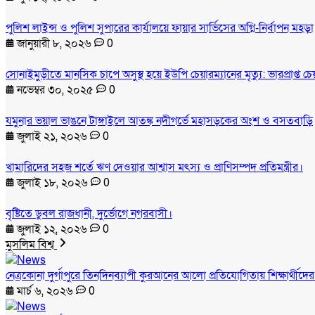
পুলিশ লাইন্স ও পুলিশ সুপারের কার্যালয়ে ফায়ার সার্ভিসের অগ্নি-নির্বাপন মহড়া
জানুয়ারী ৮, ২০২৬
0
সোনাইমুড়ীতে মানসিক চাপে অসুস্থ হয়ে ইউপি চেয়ারম্যানের মৃত্যু: ভারপ্রাপ্ত 
নভেম্বর ৩০, ২০২৫
0
যমুনার ভয়াল ভাঙনে টাঙ্গাইলে আতঙ্ক নদীগর্ভে মহাসড়কের অংশ ও বসতবাড়ি
জুলাই ২১, ২০২৬
0
খামারিদের সহজ শর্তে ঋণ দেওয়ার আশ্বাস মৎস্য ও প্রাণিসম্পদ প্রতিমন্ত্রীর।
জুলাই ১৮, ২০২৬
0
বৃষ্টিতে ডুবল রাজধানী, দুর্ভোগে নগরবাসী।
জুলাই ১২, ২০২৬
0
মুসলিম বিশ্ব
নেত্রকোনা দুর্গাপুরে তিনদিনব্যাপী কুরআনের আলো প্রতিযোগিতায় শিক্ষার্থীদে
মার্চ ৬, ২০২৬
0