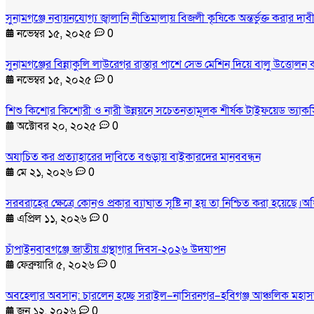
সুনামগঞ্জে নবায়নযোগ্য জ্বালানি নীতিমালায় বিজলী কৃষিকে অন্তর্ভুক্ত করার 
নভেম্বর ১৫, ২০২৫
0
সুনামগঞ্জের বিন্নাকুলি লাউরেগর রাস্তার পাশে সেভ মেশিন দিয়ে বালু উত্তোলন
নভেম্বর ১৫, ২০২৫
0
শিশু কিশোর কিশোরী ও নারী উন্নয়নে সচেতনতামূলক শীর্ষক টাইফয়েড ভ্যাকসি
অক্টোবর ২০, ২০২৫
0
অযাচিত কর প্রত্যাহারের দাবিতে বগুড়ায় বাইকারদের মানববন্ধন
মে ২১, ২০২৬
0
সরবরাহের ক্ষেত্রে কোনও প্রকার ব্যাঘাত সৃষ্টি না হয় তা নিশ্চিত করা হয়েছে।অ
এপ্রিল ১১, ২০২৬
0
চাঁপাইনবাবগঞ্জে জাতীয় গ্রন্থাগার দিবস-২০২৬ উদযাপন
ফেব্রুয়ারি ৫, ২০২৬
0
অবহেলার অবসান: চারলেন হচ্ছে সরাইল–নাসিরনগর–হবিগঞ্জ আঞ্চলিক মহা
জুন ১২, ২০২৬
0