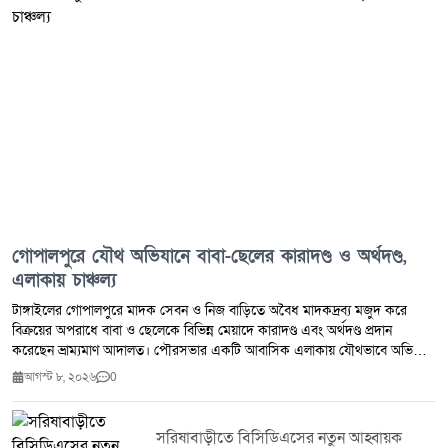
গোপালপুরে যৌথ অভিযানে বাবা-ছেলের কারাদণ্ড ও অর্থদণ্ড,
এলাকায় চাঞ্চল্য
টাঙ্গাইলের গোপালপুরে মাদক সেবন ও নিজ বাড়িতে অবৈধ মাদকদ্রব্য মজুদ করে
বিক্রয়ের অপরাধে বাবা ও ছেলেকে বিভিন্ন মেয়াদে কারাদণ্ড এবং অর্থদণ্ড প্রদান
করেছেন ভ্রাম্যমাণ আদালত। পৌরসভার একটি আবাসিক এলাকায় যৌথভাবে অভিযান
পরিচালনা করে তাদের হাতেনাতে গ্রেপ্তার করার পর তাৎক্ষণিকভাবে এই দণ্ডাদেশ
আগস্ট ৮, ২০২৬
0
ঘোষণা করা হয়। এ ঘটনার পর স্থানীয় বাসিন্দাদের মাঝে ব্যাপক আলোড়ন সৃষ্টি হয়েছে।
বৃহস্পতিবার (৬ আগস্ট) দুপুরে উপজেলার গোপালপুর পৌরসভার আভুঙ্গী মহল্লায় এ
মাদকবিরোধী ঝটিকা অভিযান পরিচালিত হয়। ভ্রাম্যমাণ আদালত সূত্রে জানা যায়,
সরিষাবাড়ীতে বিসিডিএসের নতুন আহ্বায়ক