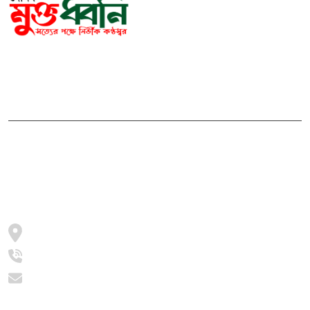
সম্পাদক ও প্রকাশকঃ মোঃ আরিফুল ইসলাম
ভারপ্রাপ্ত সম্পাদকঃ শেখ মাহদী হাসান শিবলী
আমাদের সম্পর্কে
মুক্তধ্বনি বাংলাদেশের একটি জনপ্রিয় বাংলা নিউজ পোর্টাল
জামালপুর, সরিষাবাড়ী, ২০৫৪
+8801997016631
info@muktodhoni.com