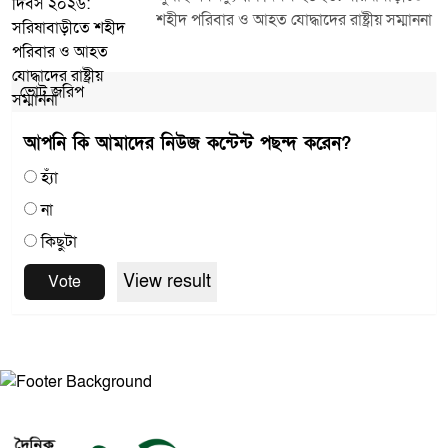
শহীদ পরিবার ও আহত যোদ্ধাদের রাষ্ট্রীয় সম্মাননা
ভোট জরিপ
আপনি কি আমাদের নিউজ কন্টেন্ট পছন্দ করেন?
হ্যাঁ
না
কিছুটা
View result
Vote