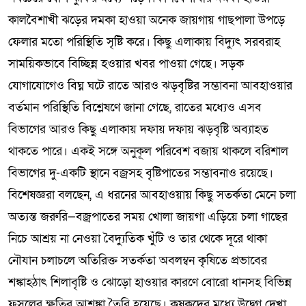
কালবৈশাখী ঝড়ের দমকা হাওয়া অনেক জায়গায় গাছপালা উপড়ে
ফেলার মতো পরিস্থিতি সৃষ্টি করে। কিছু এলাকায় বিদ্যুৎ সরবরাহ
সাময়িকভাবে বিচ্ছিন্ন হওয়ার খবর পাওয়া গেছে। সড়ক
যোগাযোগেও বিঘ্ন ঘটে রাতে আরও ঝড়বৃষ্টির সম্ভাবনা আবহাওয়ার
বর্তমান পরিস্থিতি বিশ্লেষণে জানা গেছে, রাতের মধ্যেও এসব
বিভাগের আরও কিছু এলাকায় দফায় দফায় ঝড়বৃষ্টি অব্যাহত
থাকতে পারে। একই সঙ্গে অনুকূল পরিবেশ বজায় থাকলে বরিশাল
বিভাগের দু-একটি স্থানে বজ্রসহ বৃষ্টিপাতের সম্ভাবনাও রয়েছে।
বিশেষজ্ঞরা বলছেন, এ ধরনের আবহাওয়ায় কিছু সতর্কতা মেনে চলা
অত্যন্ত জরুরি—বজ্রপাতের সময় খোলা জায়গা এড়িয়ে চলা গাছের
নিচে আশ্রয় না নেওয়া বৈদ্যুতিক খুঁটি ও তার থেকে দূরে থাকা
নৌযান চলাচলে অতিরিক্ত সতর্কতা অবলম্বন কৃষিতে প্রভাবের
শঙ্কাহঠাৎ শিলাবৃষ্টি ও ঝোড়ো হাওয়ার কারণে বোরো ধানসহ বিভিন্ন
ফসলের ক্ষতির আশঙ্কা তৈরি হয়েছে। কৃষকদের মধ্যে উদ্বেগ দেখা