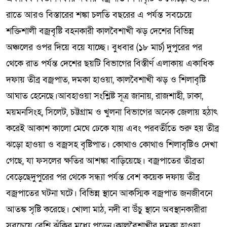
রাতে আরও বিস্তারের শঙ্কা চলতি বছরের এ পর্যন্ত সবচেয়ে
শক্তিশালী বজ্রবৃষ্টি বহনকারী কালবৈশাখী ঝড় দেশের বিভিন্ন
অঞ্চলের ওপর দিয়ে বয়ে যাচ্ছে। বুধবার (১৮ মার্চ) দুপুরের পর
থেকে রাত পর্যন্ত দেশের ছয়টি বিভাগের বিস্তীর্ণ এলাকায় একাধিক
দফায় তীব্র বজ্রপাত, দমকা হাওয়া, কালবৈশাখী ঝড় ও শিলাবৃষ্টি
আঘাত হেনেছে।আবহাওয়া সংশ্লিষ্ট সূত্র জানায়, রাজশাহী, ঢাকা,
ময়মনসিংহ, সিলেট, চট্টগ্রাম ও খুলনা বিভাগের অনেক জেলায় হঠাৎ
করেই আকাশ কালো মেঘে ঢেকে যায় এবং পরবর্তীতে শুরু হয় তীব্র
ঝড়ো হাওয়া ও বজ্রসহ বৃষ্টিপাত। কোথাও কোথাও শিলাবৃষ্টিও দেখা
গেছে, যা ফসলের ক্ষতির আশঙ্কা বাড়িয়েছে। বজ্রপাতের তীব্রতা
বেড়েছেদুপুরের পর থেকে সন্ধ্যা পর্যন্ত বেশ কয়েক দফায় তীব্র
বজ্রপাতের ঘটনা ঘটে। বিভিন্ন স্থানে আকস্মিক বজ্রপাত জনজীবনে
আতঙ্ক সৃষ্টি করেছে। খোলা মাঠ, নদী বা উঁচু স্থানে অবস্থানকারীরা
সবচেয়ে বেশি ঝুঁকির মধ্যে পড়েন।কালবৈশাখীর দমকা হাওয়া