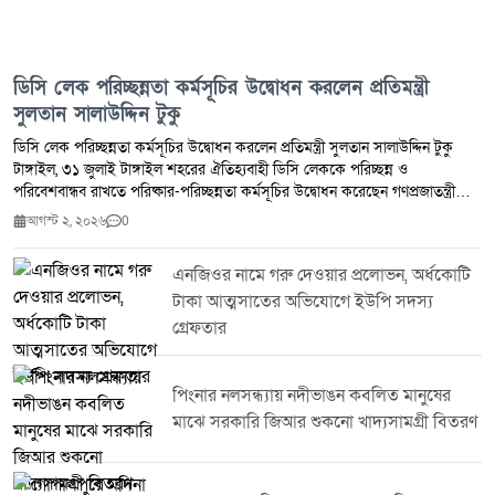
ডিসি লেক পরিচ্ছন্নতা কর্মসূচির উদ্বোধন করলেন প্রতিমন্ত্রী
সুলতান সালাউদ্দিন টুকু
ডিসি লেক পরিচ্ছন্নতা কর্মসূচির উদ্বোধন করলেন প্রতিমন্ত্রী সুলতান সালাউদ্দিন টুকু
টাঙ্গাইল, ৩১ জুলাই টাঙ্গাইল শহরের ঐতিহ্যবাহী ডিসি লেককে পরিচ্ছন্ন ও
পরিবেশবান্ধব রাখতে পরিষ্কার-পরিচ্ছন্নতা কর্মসূচির উদ্বোধন করেছেন গণপ্রজাতন্ত্রী
বাংলাদেশ সরকারের মৎস্য ও প্রাণিসম্পদ প্রতিমন্ত্রী জনাব সুলতান সালাউদ্দিন টুকু,
আগস্ট ২, ২০২৬
0
এমপি।শুক্রবার (৩১ জুলাই) আয়োজিত এ কর্মসূচির উদ্বোধনকালে প্রতিমন্ত্রী বলেন,
একটি পরিচ্ছন্ন ও বাসযোগ্য টাঙ্গাইল গড়ে তুলতে সরকারি উদ্যোগের পাশাপাশি
এনজিওর নামে গরু দেওয়ার প্রলোভন, অর্ধকোটি
সর্বস্তরের জনগণের স্বতঃস্ফূর্ত অংশগ্রহণ প্রয়োজন। পরিবেশ সংরক্ষণ এবং
টাকা আত্মসাতের অভিযোগে ইউপি সদস্য
জনসচেতনতা বৃদ্ধির মাধ্যমে টাঙ্গাইলকে একটি সবুজ, সুন্দর ও পরিচ্ছন্ন জেলায় পরিণত
করা সম্ভব বলে তিনি আশাবাদ ব্যক্ত করেন।এ সময় তিনি ডিসি লেকের সৌন্দর্য ও
গ্রেফতার
পরিবেশগত ভারসাম্য রক্ষায় নিয়মিত পরিচ্ছন্নতা কার্যক্রম পরিচালনার ওপর গুরুত্বারোপ
করেন এবং এ ধরনের উদ্যোগে সবাইকে সম্পৃক্ত হওয়ার আহ্বান জানান।কর্মসূচিতে
জেলা প্রশাসনের ঊর্ধ্বতন কর্মকর্তা বিভিন্ন সরকারি দপ্তরের প্রতিনিধি স্বেচ্ছাসেবী
পিংনার নলসন্ধ্যায় নদীভাঙন কবলিত মানুষের
সংগঠনের সদস্যসহ বিভিন্ন শ্রেণি-পেশার মানুষ অংশ নেন।
মাঝে সরকারি জিআর শুকনো খাদ্যসামগ্রী বিতরণ