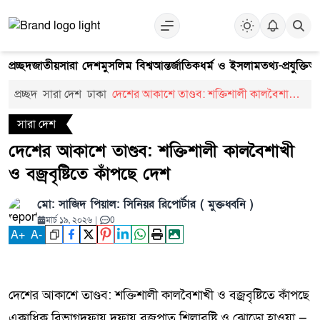
প্রচ্ছদ
জাতীয়
সারা দেশ
মুসলিম বিশ্ব
আন্তর্জাতিক
ধর্ম ও ইসলাম
তথ্য-প্রযুক্তি
আ
প্রচ্ছদ
সারা দেশ
ঢাকা
দেশের আকাশে তাণ্ডব: শক্তিশালী কালবৈশাখী
ও বজ্রবৃষ্টিতে কাঁপছে দেশ
সারা দেশ
দেশের আকাশে তাণ্ডব: শক্তিশালী কালবৈশাখী
ও বজ্রবৃষ্টিতে কাঁপছে দেশ
মো: সাজিদ পিয়াল: সিনিয়র রিপোর্টার ( মুক্তধ্বনি )
মার্চ ১৯, ২০২৬
|
0
A
+
A
-
দেশের আকাশে তাণ্ডব: শক্তিশালী কালবৈশাখী ও বজ্রবৃষ্টিতে কাঁপছে
একাধিক বিভাগদফায় দফায় বজ্রপাত শিলাবৃষ্টি ও ঝোড়ো হাওয়া —