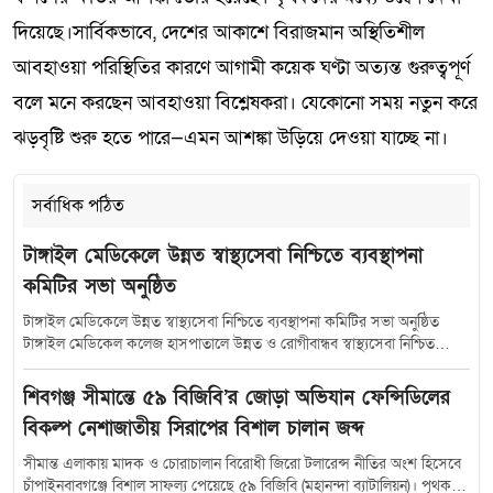
দিয়েছে।সার্বিকভাবে, দেশের আকাশে বিরাজমান অস্থিতিশীল
আবহাওয়া পরিস্থিতির কারণে আগামী কয়েক ঘণ্টা অত্যন্ত গুরুত্বপূর্ণ
বলে মনে করছেন আবহাওয়া বিশ্লেষকরা। যেকোনো সময় নতুন করে
ঝড়বৃষ্টি শুরু হতে পারে—এমন আশঙ্কা উড়িয়ে দেওয়া যাচ্ছে না।
সর্বাধিক পঠিত
টাঙ্গাইল মেডিকেলে উন্নত স্বাস্থ্যসেবা নিশ্চিতে ব্যবস্থাপনা
কমিটির সভা অনুষ্ঠিত
টাঙ্গাইল মেডিকেলে উন্নত স্বাস্থ্যসেবা নিশ্চিতে ব্যবস্থাপনা কমিটির সভা অনুষ্ঠিত
টাঙ্গাইল মেডিকেল কলেজ হাসপাতালে উন্নত ও রোগীবান্ধব স্বাস্থ্যসেবা নিশ্চিত
করতে হাসপাতাল ব্যবস্থাপনা কমিটির সমন্বয় সভা অনুষ্ঠিত হয়েছে। শুক্রবার (১০
জুলাই) সকাল সাড়ে ১০টায় হাসপাতালের কনফারেন্স রুমে আয়োজিত এ সভায়
শিবগঞ্জ সীমান্তে ৫৯ বিজিবি’র জোড়া অভিযান ফেন্সিডিলের
সভাপতিত্ব করেন টাঙ্গাইল-৫ (সদর) আসনের সংসদ সদস্য মৎস্য ও প্রাণিসম্পদ
বিকল্প নেশাজাতীয় সিরাপের বিশাল চালান জব্দ
প্রতিমন্ত্রী এবং হাসপাতাল ব্যবস্থাপনা কমিটির সভাপতি সুলতান সালাউদ্দিন টুকু।
সভায় উপস্থিত ছিলেন স্বাস্থ্যসেবা বিভাগের যুগ্মসচিব মো.মুস্তাফিজুর রহমান জেলা
সীমান্ত এলাকায় মাদক ও চোরাচালান বিরোধী জিরো টলারেন্স নীতির অংশ হিসেবে
প্রশাসক শরীফা হক অতিরিক্ত জেলা প্রশাসক (সার্বিক) সঞ্জয় কুমার মহন্ত অতিরিক্ত
চাঁপাইনবাবগঞ্জে বিশাল সাফল্য পেয়েছে ৫৯ বিজিবি (মহানন্দা ব্যাটালিয়ন)। পৃথক