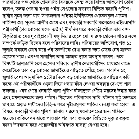
পরিবারের পক্ষ থেকে প্রেমঘটিত বিষয়কে কেন্দ্র করে বিভিন্ন অভিযোগ তোলা
হলেও, তদন্ত শেষ না হওয়া পর্যন্ত সেগুলোর সত্যতা নিশ্চিত করেনি পুলিশ।
স্থানীয় সূত্রে জানা যায়, উপজেলার পাইস্কা ইউনিয়নের ধোকেরকুল গ্রামের
বাসিন্দা মো. সুরুজ আলীর মেয়ে এবং ধনবাড়ী সরকারি কলেজের এইচএসসি
পরীক্ষার্থী (চার বোনের মধ্যে তৃতীয়) দীর্ঘদিন ধরে ধনবাড়ী পৌরসভার বন্দ-
টাকুরিয়া গ্রামের দুবাইপ্রবাসী মঞ্জু মিয়ার ছেলে মো. মারুফ হোসেন শান্তর সঙ্গে
সম্পর্কে জড়িত ছিলেন বলে পরিবারের দাবি। পরিবারের অভিযোগ, গত ১১
জুলাই সকালে ফোন করে ওই তরুণীকে দেখা করার জন্য ডেকে নেন মারুফ
হোসেন শান্ত। এরপর সারাদিন তারা অজ্ঞাত স্থানে অবস্থান করেন। পরে
বিষয়টি জানাজানি হলে ছেলের পরিবার স্থানীয় নেতাকর্মীদের মাধ্যমে রাতে
মেয়েটিকে তার বড় বোনের জামাইয়ের বাড়িতে পৌঁছে দেয়। পরদিন ১২
জুলাই বেলা আনুমানিক ১১টার দিকে বড় বোনের জামাইয়ের বাড়ির একটি
কক্ষে ওই পরীক্ষার্থীকে ওড়না দিয়ে গলায় ফাঁস দেওয়া অবস্থায় দেখতে পান
স্বজনরা। খবর পেয়ে ধনবাড়ী থানা পুলিশ ঘটনাস্থলে পৌঁছে মরদেহ উদ্ধার করে
এবং ময়নাতদন্তের জন্য পাঠায়। নিহতের পরিবারের দাবি, ঘটনার সুষ্ঠু তদন্তের
মাধ্যমে প্রকৃত দায়ীদের চিহ্নিত করে দৃষ্টান্তমূলক শাস্তির ব্যবস্থা করা হোক। এ
বিষয়ে ধনবাড়ী থানার পুলিশ জানায়, মরদেহ ময়নাতদন্তের জন্য পাঠানো
হয়েছে। প্রতিবেদন হাতে পাওয়ার পর এবং তদন্তের ভিত্তিতে মৃত্যুর প্রকৃত
কারণ উদঘাটন করে প্রয়োজনীয় আইনগত ব্যবস্থা নেওয়া হবে।