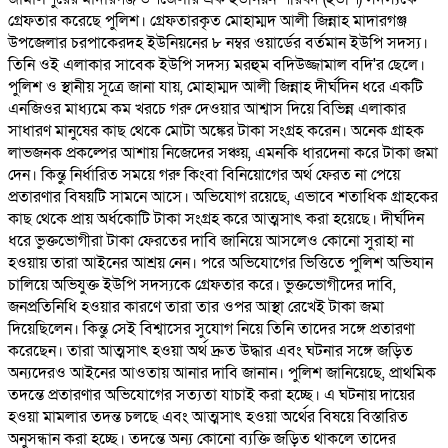
গ্রেফতার করেছে পুলিশ। গ্রেফতারকৃত মোহাম্মদ আলী জিন্নাহ মাদারগঞ্জ
উপজেলার চরপাকেরদহ ইউনিয়নের ৮ নম্বর ওয়ার্ডের বর্তমান ইউপি সদস্য।
তিনি ওই এলাকার সাবেক ইউপি সদস্য মরহুম বদিউজ্জামাল বদি'র ছেলে।
পুলিশ ও স্থানীয় সূত্রে জানা যায়, মোহাম্মদ আলী জিন্নাহ দীর্ঘদিন ধরে একটি
এনজিওর মাধ্যমে কম খরচে গরু দেওয়ার আশ্বাস দিয়ে বিভিন্ন এলাকার
সাধারণ মানুষের কাছ থেকে মোটা অঙ্কের টাকা সংগ্রহ করেন। অনেক গ্রাহক
লাভজনক প্রকল্পের আশায় নিজেদের সঞ্চয়, এমনকি ধারদেনা করে টাকা জমা
দেন। কিন্তু নির্ধারিত সময়ে গরু কিংবা বিনিয়োগের অর্থ ফেরত না পেয়ে
প্রতারণার বিষয়টি সামনে আসে। অভিযোগ রয়েছে, এভাবে শতাধিক গ্রাহকের
কাছ থেকে প্রায় অর্ধকোটি টাকা সংগ্রহ করে আত্মসাৎ করা হয়েছে। দীর্ঘদিন
ধরে ভুক্তভোগীরা টাকা ফেরতের দাবি জানিয়ে আসলেও কোনো সুরাহা না
হওয়ায় তারা আইনের আশ্রয় নেন। পরে অভিযোগের ভিত্তিতে পুলিশ অভিযান
চালিয়ে অভিযুক্ত ইউপি সদস্যকে গ্রেফতার করে। ভুক্তভোগীদের দাবি,
জনপ্রতিনিধি হওয়ার কারণে তারা তার ওপর আস্থা রেখেই টাকা জমা
দিয়েছিলেন। কিন্তু সেই বিশ্বাসের সুযোগ নিয়ে তিনি তাদের সঙ্গে প্রতারণা
করেছেন। তারা আত্মসাৎ হওয়া অর্থ দ্রুত উদ্ধার এবং ঘটনার সঙ্গে জড়িত
অন্যদেরও আইনের আওতায় আনার দাবি জানান। পুলিশ জানিয়েছে, প্রাথমিক
তদন্তে প্রতারণার অভিযোগের সত্যতা যাচাই করা হচ্ছে। এ ঘটনায় দায়ের
হওয়া মামলার তদন্ত চলছে এবং আত্মসাৎ হওয়া অর্থের বিষয়ে বিস্তারিত
অনুসন্ধান করা হচ্ছে। তদন্তে অন্য কোনো ব্যক্তি জড়িত থাকলে তাদের