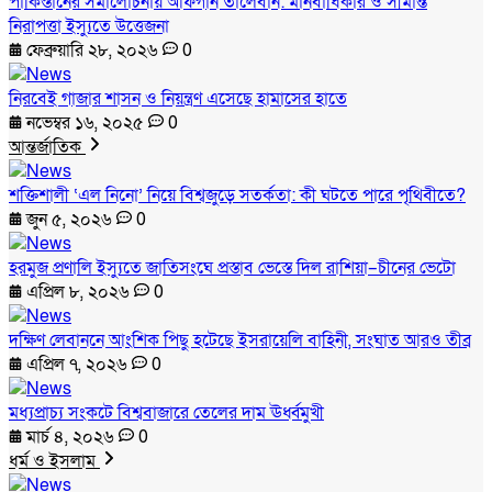
পাকিস্তানের সমালোচনায় আফগান তালেবান: মানবাধিকার ও সীমান্ত
নিরাপত্তা ইস্যুতে উত্তেজনা
ফেব্রুয়ারি ২৮, ২০২৬
0
নিরবেই গাজার শাসন ও নিয়ন্ত্রণ এসেছে হামাসের হাতে
নভেম্বর ১৬, ২০২৫
0
আন্তর্জাতিক
শক্তিশালী ‘এল নিনো’ নিয়ে বিশ্বজুড়ে সতর্কতা: কী ঘটতে পারে পৃথিবীতে?
জুন ৫, ২০২৬
0
হরমুজ প্রণালি ইস্যুতে জাতিসংঘে প্রস্তাব ভেস্তে দিল রাশিয়া–চীনের ভেটো
এপ্রিল ৮, ২০২৬
0
দক্ষিণ লেবাননে আংশিক পিছু হটেছে ইসরায়েলি বাহিনী, সংঘাত আরও তীব্র
এপ্রিল ৭, ২০২৬
0
মধ্যপ্রাচ্য সংকটে বিশ্ববাজারে তেলের দাম ঊর্ধ্বমুখী
মার্চ ৪, ২০২৬
0
ধর্ম ও ইসলাম