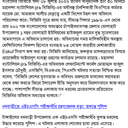
সংবাদের ভিত্তিতে অদ্য ০৮ জুলাই ২০২৬ তারিখ আনুমানিক ৩টা ৩০ মিনিটে
মহানন্দা ব্যাটালিয়ন (৫৯ বিজিবি)-এর অধীনস্থ চাঁনশিকারী বিওপিতে কর্মরত
নায়েক মো. আমজাদ আলীর নেতৃত্বে একটি বিশেষ টহল দল অভিযান
পরিচালনা করে। বিজিবি সূত্রে জানা যায়, সীমান্ত পিলার ১৯৯/৪-এস থেকে
প্রায় ৬০০ গজ বাংলাদেশের অভ্যন্তরে চাঁপাইনবাবগঞ্জ জেলার ভোলাহাট
উপজেলার ১ নম্বর ভোলাহাট ইউনিয়নের হাউজফুল গ্রামের বুদ্ধ সুবেদারের
আমবাগানে এ অভিযান চালানো হয়। অভিযানের সময় মালিকবিহীন অবস্থায়
ফেন্সিডিলের বিকল্প হিসেবে ব্যবহৃত ৮৪ বোতল ভারতীয় নেশাজাতীয়
Eskuf সিরাপ জব্দ করা হয়। বিজিবি জানিয়েছে, জব্দকৃত মাদকদ্রব্যের বিষয়ে
প্রয়োজনীয় আইনানুগ ব্যবস্থা গ্রহণের কার্যক্রম চলমান রয়েছে। মহানন্দা
ব্যাটালিয়ন (৫৯ বিজিবি)-এর অধিনায়ক লেফটেন্যান্ট কর্নেল মোহাম্মদ তাজুল
ইসলাম চৌধুরী, এসজিপি, বিএফএম, পিএসসি ঘটনার সত্যতা নিশ্চিত করে
বলেন, “বিজিবি দেশের যুবসমাজ ও ভবিষ্যৎ প্রজন্মকে মাদকের ভয়াবহতা
থেকে রক্ষা করতে জিরো টলারেন্স নীতি অনুসরণ করে নিরলসভাবে কাজ করে
যাচ্ছে। পাশাপাশি সীমান্ত এলাকায় সব ধরনের চোরাচালান প্রতিরোধে
বিজিবির অভিযান অব্যাহত থাকবে।”
ধনবাড়ীতে এইচএসসি পরীক্ষার্থীর রহস্যজনক মৃত্যু, তদন্তে পুলিশ
টাঙ্গাইলের ধনবাড়ী উপজেলায় এক এইচএসসি পরীক্ষার্থীর ঝুলন্ত মরদেহ
উদ্ধার করেছে পুলিশ। এ ঘটনায় এলাকায় শোকের ছায়া নেমে এসেছে।