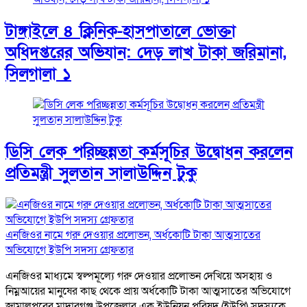
টাঙ্গাইলে ৪ ক্লিনিক-হাসপাতালে ভোক্তা
অধিদপ্তরের অভিযান: দেড় লাখ টাকা জরিমানা,
সিলগালা ১
ডিসি লেক পরিচ্ছন্নতা কর্মসূচির উদ্বোধন করলেন
প্রতিমন্ত্রী সুলতান সালাউদ্দিন টুকু
এনজিওর নামে গরু দেওয়ার প্রলোভন, অর্ধকোটি টাকা আত্মসাতের
অভিযোগে ইউপি সদস্য গ্রেফতার
এনজিওর মাধ্যমে স্বল্পমূল্যে গরু দেওয়ার প্রলোভন দেখিয়ে অসহায় ও
নিম্নআয়ের মানুষের কাছ থেকে প্রায় অর্ধকোটি টাকা আত্মসাতের অভিযোগে
জামালপুরের মাদারগঞ্জ উপজেলার এক ইউনিয়ন পরিষদ (ইউপি) সদস্যকে