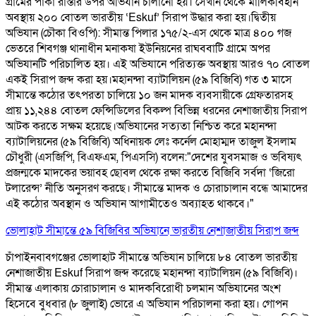
গ্রামের পাকা রাস্তার উপর অভিযান চালানো হয়। সেখান থেকে মালিকবিহীন
অবস্থায় ২০০ বোতল ভারতীয় ‘Eskuf’ সিরাপ উদ্ধার করা হয়। ​দ্বিতীয়
অভিযান (চৌকা বিওপি): সীমান্ত পিলার ১৭৫/২-এস থেকে মাত্র ৪০০ গজ
ভেতরে শিবগঞ্জ থানাধীন মনাকষা ইউনিয়নের রাঘববাটি গ্রামে অপর
অভিযানটি পরিচালিত হয়। এই অভিযানে পরিত্যক্ত অবস্থায় আরও ৭০ বোতল
একই সিরাপ জব্দ করা হয়। ​ মহানন্দা ব্যাটালিয়ন (৫৯ বিজিবি) গত ৩ মাসে
সীমান্তে কঠোর তৎপরতা চালিয়ে ১০ জন মাদক ব্যবসায়ীকে গ্রেফতারসহ
প্রায় ১১,২৪৪ বোতল ফেন্সিডিলের বিকল্প বিভিন্ন ধরনের নেশাজাতীয় সিরাপ
আটক করতে সক্ষম হয়েছে। ​ ​অভিযানের সত্যতা নিশ্চিত করে মহানন্দা
ব্যাটালিয়নের (৫৯ বিজিবি) অধিনায়ক লেঃ কর্নেল মোহাম্মদ তাজুল ইসলাম
চৌধুরী (এসজিপি, বিএফএম, পিএসসি) বলেন: ​"দেশের যুবসমাজ ও ভবিষ্যৎ
প্রজন্মকে মাদকের ভয়াবহ ছোবল থেকে রক্ষা করতে বিজিবি সর্বদা ‘জিরো
টলারেন্স’ নীতি অনুসরণ করছে। সীমান্তে মাদক ও চোরাচালান বন্ধে আমাদের
এই কঠোর অবস্থান ও অভিযান আগামীতেও অব্যাহত থাকবে।"
ভোলাহাট সীমান্তে ৫৯ বিজিবির অভিযানে ভারতীয় নেশাজাতীয় সিরাপ জব্দ
চাঁপাইনবাবগঞ্জের ভোলাহাট সীমান্তে অভিযান চালিয়ে ৮৪ বোতল ভারতীয়
নেশাজাতীয় Eskuf সিরাপ জব্দ করেছে মহানন্দা ব্যাটালিয়ন (৫৯ বিজিবি)।
সীমান্ত এলাকায় চোরাচালান ও মাদকবিরোধী চলমান অভিযানের অংশ
হিসেবে বুধবার (৮ জুলাই) ভোরে এ অভিযান পরিচালনা করা হয়। গোপন