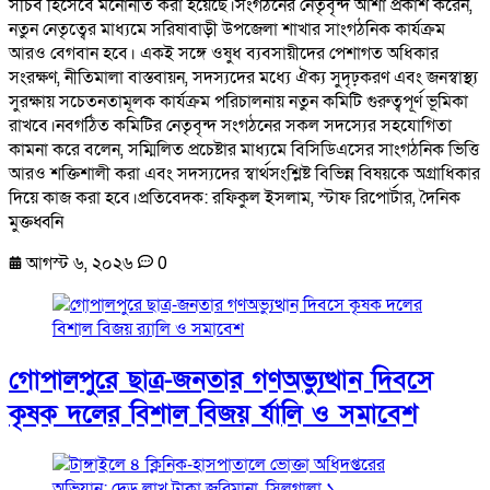
সচিব হিসেবে মনোনীত করা হয়েছে।সংগঠনের নেতৃবৃন্দ আশা প্রকাশ করেন,
নতুন নেতৃত্বের মাধ্যমে সরিষাবাড়ী উপজেলা শাখার সাংগঠনিক কার্যক্রম
আরও বেগবান হবে। একই সঙ্গে ওষুধ ব্যবসায়ীদের পেশাগত অধিকার
সংরক্ষণ, নীতিমালা বাস্তবায়ন, সদস্যদের মধ্যে ঐক্য সুদৃঢ়করণ এবং জনস্বাস্থ্য
সুরক্ষায় সচেতনতামূলক কার্যক্রম পরিচালনায় নতুন কমিটি গুরুত্বপূর্ণ ভূমিকা
রাখবে।নবগঠিত কমিটির নেতৃবৃন্দ সংগঠনের সকল সদস্যের সহযোগিতা
কামনা করে বলেন, সম্মিলিত প্রচেষ্টার মাধ্যমে বিসিডিএসের সাংগঠনিক ভিত্তি
আরও শক্তিশালী করা এবং সদস্যদের স্বার্থসংশ্লিষ্ট বিভিন্ন বিষয়কে অগ্রাধিকার
দিয়ে কাজ করা হবে।প্রতিবেদক: রফিকুল ইসলাম, স্টাফ রিপোর্টার, দৈনিক
মুক্তধ্বনি
আগস্ট ৬, ২০২৬
0
গোপালপুরে ছাত্র-জনতার গণঅভ্যুত্থান দিবসে
কৃষক দলের বিশাল বিজয় র্যালি ও সমাবেশ