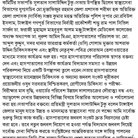
কমিটির সভাপতি সুলতান সালাউদ্দিন টুকু।সভায় উপস্থিত ছিলেন স্বাস্থ্যসেবা
বিভাগের যুগ্মসচিব মো.মুস্তাফিজুর রহমান জেলা প্রশাসক শরীফা হক অতিরিক্ত
জেলা প্রশাসক (সার্বিক) সঞ্জয় কুমার মহন্ত অতিরিক্ত পুলিশ সুপার মো.রবিউল
ইসলাম, টাঙ্গাইল গণপূর্ত বিভাগের নির্বাহী প্রকৌশলী শম্ভু রাম পাল সিভিল
সার্জন ডা. ফরাজী মুহাম্মদ মাহবুবুল আলম মঞ্জু,টাঙ্গাইল মেডিকেল কলেজের
অধ্যক্ষ অধ্যাপক ডা. নূরুল আমিন মিঞা, হাসপাতালের পরিচালক ডা. মো.
আব্দুল কুদ্দুস, সদর থানার ভারপ্রাপ্ত কর্মকর্তা (ওসি) গোলাম মুক্তার আশরাফ
উদ্দিন চিকিৎসকবৃন্দ এবং স্থানীয় নেতৃবৃন্দ।পবিত্র কোরআন তেলাওয়াতের
মাধ্যমে সভার কার্যক্রম শুরু হয়। পরে হাসপাতালের পরিচালক স্বাগত বক্তব্য
দেন এবং হাসপাতালের সার্বিক কার্যক্রম বিদ্যমান সমস্যা ও উন্নয়ন
পরিকল্পনা নিয়ে একটি উপস্থাপনা তুলে ধরেন।সভায় হাসপাতালের
স্বাস্থ্যসেবার মানোন্নয়ন চিকিৎসক ও অন্যান্য জনবল সংকট দূরীকরণ
প্রয়োজনীয় ওষুধ সরবরাহ নিশ্চিতকরণ, রোগীদের চিকিৎসা ও পরীক্ষা-
নিরীক্ষার মান বৃদ্ধি, ওয়ার্ডের পরিবেশ উন্নয়ন দালালচক্রের দৌরাত্ম্য বন্ধ এবং
অ্যাম্বুলেন্স সেবার উন্নয়নসহ বিভিন্ন বিষয়ে বিস্তারিত আলোচনা ও পর্যালোচনা
করা হয়।সভাপতির বক্তব্যে প্রতিমন্ত্রী সুলতান সালাউদ্দিন টুকু বলেন টাঙ্গাইল
জেলার মানুষ যাতে উন্নত ও মানসম্মত স্বাস্থ্যসেবা পায় সে লক্ষ্যে আমি সর্বোচ্চ
গুরুত্ব দিয়ে কাজ করছি। হাসপাতালের জনবল সংকট দ্রুত নিরসনের চেষ্টা
করা হবে। তবে নতুন জনবল নিয়োগ না হওয়া পর্যন্ত বিদ্যমান জনবল দিয়েই
সর্বোচ্চ সেবা নিশ্চিত করতে সংশ্লিষ্টদের আন্তরিকতার সঙ্গে দায়িত্ব পালনের