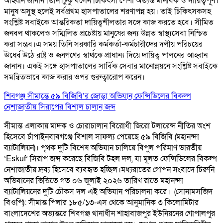
আহ্বান জানান তিনি।টুকু বলেন চিকিৎসা পেশা অত্যন্ত মানবিক ও দায়িত্বপূর্ণ।
মানুষ অসুস্থ হলেই সর্বপ্রথম হাসপাতালের শরণাপন্ন হয়। তাই চিকিৎসকসহ
সংশ্লিষ্ট সবাইকে আন্তরিকতা দায়িত্বশীলতার সঙ্গে কাজ করতে হবে। সীমিত
জনবল থাকলেও সম্মিলিত প্রচেষ্টায় মানুষের জন্য উন্নত স্বাস্থ্যসেবা নিশ্চিত
করা সম্ভব।এ সময় তিনি সরকারি কর্মকর্তা-কর্মচারীদের দলীয় পরিচয়ের
ঊর্ধ্বে উঠে রাষ্ট্র ও জনগণের স্বার্থকে প্রাধান্য দিয়ে দায়িত্ব পালনের আহ্বান
জানান। একই সঙ্গে হাসপাতালের সার্বিক সেবার মানোন্নয়নে সংশ্লিষ্ট সবাইকে
সমন্বিতভাবে কাজ করার ওপর গুরুত্বারোপ করেন।
শিবগঞ্জ সীমান্তে ৫৯ বিজিবি’র জোড়া অভিযান ফেন্সিডিলের বিকল্প
নেশাজাতীয় সিরাপের বিশাল চালান জব্দ
সীমান্ত এলাকায় মাদক ও চোরাচালান বিরোধী জিরো টলারেন্স নীতির অংশ
হিসেবে চাঁপাইনবাবগঞ্জে বিশাল সাফল্য পেয়েছে ৫৯ বিজিবি (মহানন্দা
ব্যাটালিয়ন)। পৃথক দুটি বিশেষ অভিযান চালিয়ে বিপুল পরিমাণ ভারতীয়
‘Eskuf’ সিরাপ জব্দ করেছে বিজিবি টহল দল, যা মূলত ফেন্সিডিলের বিকল্প
নেশাজাতীয় দ্রব্য হিসেবে ব্যবহৃত হচ্ছিল। ​মধ্যরাতের গোপন সংবাদে চিরুনি
অভিযানের ভিত্তিতে গত ০৬ জুলাই ২০২৬ তারিখ রাতে মহানন্দা
ব্যাটালিয়নের দুটি চৌকস দল এই অভিযান পরিচালনা করে। ​ (সোনামসজিদ
বিওপি): সীমান্ত পিলার ১৮৫/১৩-এস থেকে আনুমানিক ৩ কিলোমিটার
বাংলাদেশের অভ্যন্তরে শিবগঞ্জ থানাধীন শাহাবাজপুর ইউনিয়নের গোপালপুর