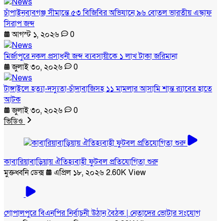
চাঁপাইনবাবগঞ্জ সীমান্তে ৫৩ বিজিবির অভিযানে ৯৬ বোতল ভারতীয় এস্কাফ
সিরাপ জব্দ
আগস্ট ১, ২০২৬
0
মির্জাপুরে নকল প্রসাধনী জব্দ ব্যবসায়ীকে ১ লাখ টাকা জরিমানা
জুলাই ৩০, ২০২৬
0
টাঙ্গাইলে হত্যা-দস্যুতা-চাঁদাবাজিসহ ১১ মামলার আসামি শান্ত র‍্যাবের হাতে
আটক
জুলাই ৩০, ২০২৬
0
ভিডিও
কাবারিয়াবাড়িয়ায় ঐতিহ্যবাহী ফুটবল প্রতিযোগিতা শুরু
মুক্তধ্বনি ডেক্স
এপ্রিল ১৮, ২০২৬
2.60K View
গোপালপুরে বিএনপির নির্বাচনী উঠান বৈঠক | নেতাদের ভোটার সংযোগ