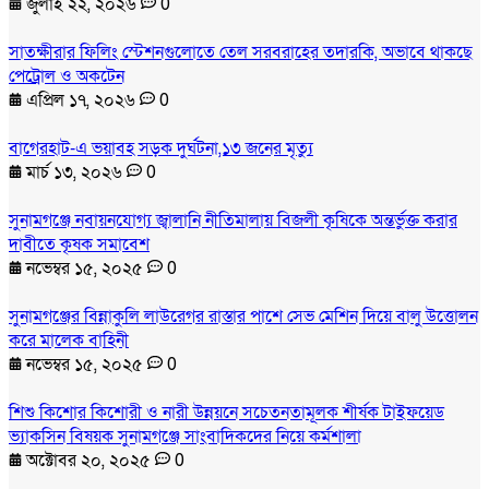
জুলাই ২২, ২০২৬
0
সাতক্ষীরার ফিলিং স্টেশনগুলোতে তেল সরবরাহের তদারকি, অভাবে থাকছে
পেট্রোল ও অকটেন
এপ্রিল ১৭, ২০২৬
0
বাগেরহাট-এ ভয়াবহ সড়ক দুর্ঘটনা,১৩ জনের মৃত্যু
মার্চ ১৩, ২০২৬
0
সুনামগঞ্জে নবায়নযোগ্য জ্বালানি নীতিমালায় বিজলী কৃষিকে অন্তর্ভুক্ত করার
দাবীতে কৃষক সমাবেশ
নভেম্বর ১৫, ২০২৫
0
সুনামগঞ্জের বিন্নাকুলি লাউরেগর রাস্তার পাশে সেভ মেশিন দিয়ে বালু উত্তোলন
করে মালেক বাহিনী
নভেম্বর ১৫, ২০২৫
0
শিশু কিশোর কিশোরী ও নারী উন্নয়নে সচেতনতামূলক শীর্ষক টাইফয়েড
ভ্যাকসিন বিষয়ক সুনামগঞ্জে সাংবাদিকদের নিয়ে কর্মশালা
অক্টোবর ২০, ২০২৫
0