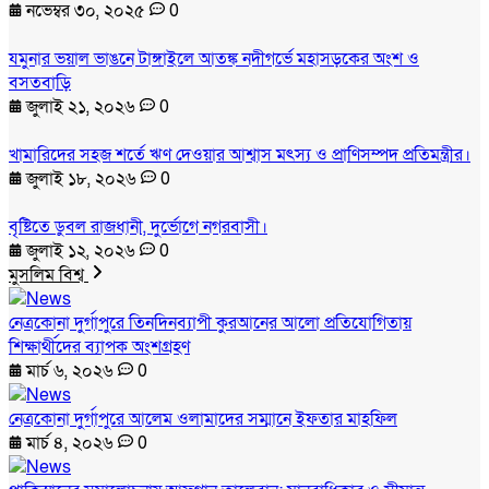
নভেম্বর ৩০, ২০২৫
0
যমুনার ভয়াল ভাঙনে টাঙ্গাইলে আতঙ্ক নদীগর্ভে মহাসড়কের অংশ ও
বসতবাড়ি
জুলাই ২১, ২০২৬
0
খামারিদের সহজ শর্তে ঋণ দেওয়ার আশ্বাস মৎস্য ও প্রাণিসম্পদ প্রতিমন্ত্রীর।
জুলাই ১৮, ২০২৬
0
বৃষ্টিতে ডুবল রাজধানী, দুর্ভোগে নগরবাসী।
জুলাই ১২, ২০২৬
0
মুসলিম বিশ্ব
নেত্রকোনা দুর্গাপুরে তিনদিনব্যাপী কুরআনের আলো প্রতিযোগিতায়
শিক্ষার্থীদের ব্যাপক অংশগ্রহণ
মার্চ ৬, ২০২৬
0
নেত্রকোনা দুর্গাপুরে আলেম ওলামাদের সম্মানে ইফতার মাহফিল
মার্চ ৪, ২০২৬
0