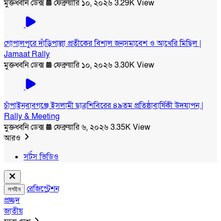
মুক্তধ্বনি ডেক্স
ফেব্রুয়ারি ১০, ২০২৬
3.29K View
গোপালপুরে দাঁড়িপাল্লা প্রতীকের বিশাল জনসমাবেশ ও আখেরি মিছিল |
Jamaat Rally
মুক্তধ্বনি ডেক্স
ফেব্রুয়ারি ১০, ২০২৬
3.30K View
চাঁপাইনবাবগঞ্জে ইসলামী ছাত্রশিবিরের ৪৯তম প্রতিষ্ঠাবার্ষিকী উদযাপন |
Rally & Meeting
মুক্তধ্বনি ডেক্স
ফেব্রুয়ারি ৬, ২০২৬
3.35K View
আরও
সর্টস ভিডিও
রেজিস্ট্রেশন
লগইন
প্রচ্ছদ
জাতীয়