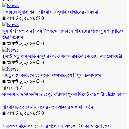
টাঙ্গাইলে জুলাই শহীদ পরিবার ও জুলাই যোদ্ধাদের সংবর্ধনা
আগস্ট ৫, ২০২৬
0
জুলাই গণঅভ্যুত্থান দিবস উপলক্ষে টাঙ্গাইলে শহিদদের প্রতি পুলিশ সুপারের
শ্রদ্ধা নিবেদন
আগস্ট ৫, ২০২৬
0
জুলাই অভ্যুত্থান স্মৃতি জাদুঘর কারও একক রাজনৈতিক ভাষ্য নয়: প্রধানমন্ত্রী
আগস্ট ৫, ২০২৬
0
বায়তুল মোকাররমে ১১ দলের গণসমাবেশে বিপুল জনসমাগম
আগস্ট ৫, ২০২৬
0
সারা দেশ
সকল সংবাদ
ময়মনসিংহ
রংপুর
বরিশাল
খুলনা
সিলেট
রাজশাহী
চট্টগ্রাম
ঢাকা
সরিষাবাড়ীতে বিসিডিএসের নতুন আহ্বায়ক কমিটি গঠন
আগস্ট ৬, ২০২৬
0
এনজিওর নামে গরু দেওয়ার প্রলোভন, অর্ধকোটি টাকা আত্মসাতের