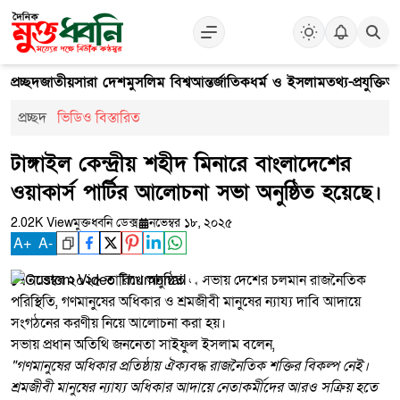
প্রচ্ছদ
জাতীয়
সারা দেশ
মুসলিম বিশ্ব
আন্তর্জাতিক
ধর্ম ও ইসলাম
তথ্য-প্রযুক্তি
আ
প্রচ্ছদ
ভিডিও বিস্তারিত
টাঙ্গাইল কেন্দ্রীয় শহীদ মিনারে বাংলাদেশের
ওয়াকার্স পার্টির আলোচনা সভা অনুষ্ঠিত হয়েছে।
2.02K View
মুক্তধ্বনি ডেক্স
নভেম্বর ১৮, ২০২৫
A
+
A
-
১৭ নভেম্বর ২০২৫ তারিখে অনুষ্ঠিত এ সভায় দেশের চলমান রাজনৈতিক
পরিস্থিতি, গণমানুষের অধিকার ও শ্রমজীবী মানুষের ন্যায্য দাবি আদায়ে
সংগঠনের করণীয় নিয়ে আলোচনা করা হয়।
সভায় প্রধান অতিথি জননেতা সাইফুল ইসলাম বলেন,
"গণমানুষের অধিকার প্রতিষ্ঠায় ঐক্যবদ্ধ রাজনৈতিক শক্তির বিকল্প নেই।
শ্রমজীবী মানুষের ন্যায্য অধিকার আদায়ে নেতাকর্মীদের আরও সক্রিয় হতে