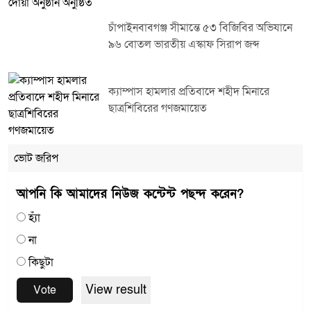
চাঁপাইনবাবগঞ্জ সীমান্তে ৫৩ বিজিবির অভিযানে
৯৬ বোতল ভারতীয় এস্কাফ সিরাপ জব্দ
ক্যাম্পাস হামলার প্রতিবাদে শহীদ মিনারে
ছাত্রশিবিরের গণজমায়েত
ভোট জরিপ
আপনি কি আমাদের নিউজ কন্টেন্ট পছন্দ করেন?
হ্যাঁ
না
কিছুটা
View result
Vote