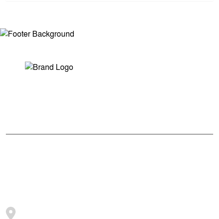
সম্পাদক ও প্রকাশকঃ মোঃ আরিফুল ইসলাম
ভারপ্রাপ্ত সম্পাদকঃ শেখ মাহদী হাসান শিবলী
আমাদের সম্পর্কে
মুক্তধ্বনি বাংলাদেশের একটি জনপ্রিয় বাংলা নিউজ পোর্টাল
জামালপুর, সরিষাবাড়ী, ২০৫৪