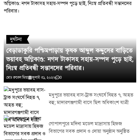
মন্তব্য লিখুন
দুর্ঘটনা
বেড়াডাকুরি পশ্চিমপাড়ায় কৃষক আব্দুল কদ্দুসের বাড়িতে
ভয়াবহ অগ্নিকাণ্ড: নগদ টাকাসহ সহায়-সম্পদ পুড়ে ছাই,
নিঃস্ব প্রতিবন্ধী সন্তানদের পরিবার।
মোঃ রুবেল মিয়া
জুলাই ৩১, ২০২৬
0
মধুপুরে ভয়াবহ বাস-ট্রাক সংঘর্ষে নিহত ৭, আহত
বহু; মাদারগঞ্জগামী বাসে ছিল অধিকাংশ যাত্রী
গোপালপুরে মদিনা মডেল মাদ্রাসায় হিফজ
বিভাগের সবক প্রদান ও দোয়া অনুষ্ঠান অনুষ্ঠিত