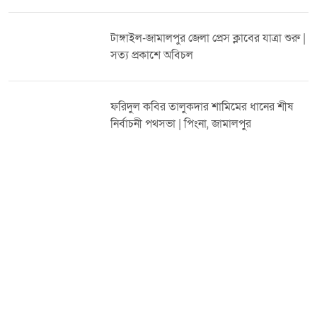
ধানের শীষের বিজয় নিশ্চিত করতে ঐক্যবদ্ধ থাকার অঙ্গীকার ব্যক্ত করেন।
ভিডিওটি ভালো লাগলে লাইক দিন, কমেন্ট করুন এবং চ্যানেলটি
টাঙ্গাইল-জামালপুর জেলা প্রেস ক্লাবের যাত্রা শুরু |
সাবস্ক্রাইব করুন।
সত্য প্রকাশে অবিচল
ফরিদুল কবির তালুকদার শামিমের ধানের শীষ
নির্বাচনী পথসভা | পিংনা, জামালপুর