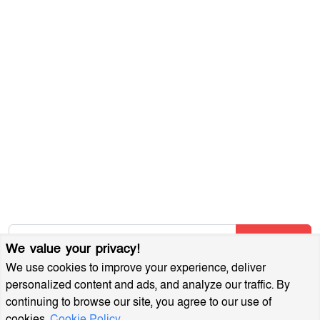
ব্যবহারের শর্তাবলী
গোপনীয়তা নীতি
আমাদের সম্পর্কে
আর্কাইভ
বিজ্ঞাপন প্যাকেজ
আমাদের নিউজলেটার জন্য সাইন আপ করুন
আমাদের নতুন নিবন্ধগুলি তাৎক্ষণিকভাবে পেতে আমাদের নিউজলেটারে
সাবস্ক্রাইব করুন!
Subscribe
We value your privacy!
We use cookies to improve your experience, deliver
personalized content and ads, and analyze our traffic. By
continuing to browse our site, you agree to our use of
cookies.
Cookie Policy
MuktoDhoni © 2022. All Rights Reserved.