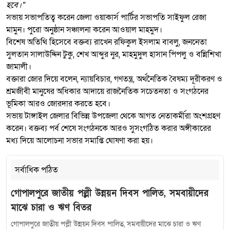
হবে।"
সভায় সভাপতিত্ব করেন জেলা ওয়াকার্স পার্টির সভাপতি সাইফুল রেজা
মামুন। পুরো অনুষ্ঠান সঞ্চালনা করেন আওয়াল মাহমুদ।
বিশেষ অতিথি হিসেবে বক্তব্য রাখেন রফিকুল ইসলাম বাবলু, জননেতা
সুলতান সালাউদ্দিন টুকু, শেখ আব্দুর নুর, মাহমুদুল হাসান পিপলু ও বন্নিশিখা
জামালী।
বক্তারা জোর দিয়ে বলেন, ন্যায়বিচার, গণতন্ত্র, অর্থনৈতিক বৈষম্য দূরীকরণ ও
শ্রমজীবী মানুষের অধিকার আদায়ে রাজনৈতিক সচেতনতা ও সংগঠনের
ভূমিকা আরও জোরদার করতে হবে।
সভায় টাঙ্গাইল জেলার বিভিন্ন উপজেলা থেকে আগত নেতাকর্মীরা অংশগ্রহণ
করেন। বক্তব্য পর্ব শেষে সংগঠনকে আরও সুসংগঠিত করার অঙ্গীকারের
মধ্য দিয়ে আলোচনা সভার সমাপ্তি ঘোষণা করা হয়।
সর্বাধিক পঠিত
গোপালপুরে জাতীয় পল্লী উন্নয়ন দিবস পালিত, সমবায়ীদের
মাঝে চারা ও ঋণ বিতর
গোপালপুরে জাতীয় পল্লী উন্নয়ন দিবস পালিত, সমবায়ীদের মাঝে চারা ও ঋণ