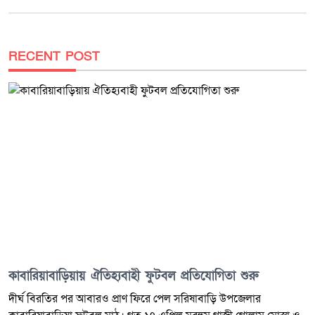
দেয়নি। ফলে এ বিষয়ে নিশ্চিত তথ্য পাওয়া যায়নি। পুলিশের সংশ্লিষ্ট সূত্র জানিয়েছে,
অভিযান শেষে উদ্ধার হওয়া আলামত, ঘটনার প্রকৃতি এবং তদন্তের অগ্রগতি সম্পর্কে
আনুষ্ঠানিক ব্রিফিংয়ের মাধ্যমে বিস্তারিত জানানো হবে। তদন্তের স্বার্থে আপাতত
অনেক বিষয় প্রকাশ করা হচ্ছে না বলেও ইঙ্গিত দিয়েছে সংশ্লিষ্ট সূত্র। উল্লেখ্য, এই
RECENT POST
প্রতিবেদনটি প্রাথমিক তথ্যের ভিত্তিতে প্রস্তুত করা হয়েছে। পুলিশের আনুষ্ঠানিক
বক্তব্য, জব্দ তালিকা এবং তদন্তের অগ্রগতির ভিত্তিতে নতুন তথ্য পাওয়া গেলে
সংবাদটি হালনাগাদ করা হবে।
কাবারিয়াবাড়িয়ায় ঐতিহ্যবাহী ফুটবল প্রতিযোগিতা শুরু
দীর্ঘ বিরতির পর আবারও প্রাণ ফিরে পেল সরিষাবাড়ি উপজেলার