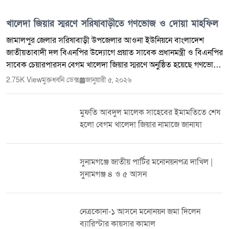
খালেদা জিয়ার স্মরণে সরিষাবাড়ীতে গণভোজ ও দোয়া মাহফিল
জামালপুর জেলার সরিষাবাড়ী উপজেলার আওনা ইউনিয়নে বাংলাদেশ
জাতীয়তাবাদী দল বিএনপির উদ্যোগে প্রয়াত সাবেক প্রধানমন্ত্রী ও বিএনপির
সাবেক চেয়ারপারসন বেগম খালেদা জিয়ার স্মরণে অনুষ্ঠিত হয়েছে গণভোজ
ও দোয়া মাহফিল। ২০২৫ সালের ৩০ ডিসেম্বর ইন্তেকাল করা এই প্রবীণ
2.75K View
মুক্তধ্বনি ডেক্স
জানুয়ারী ৫, ২০২৬
রাষ্ট্রনায়কের রুহের মাগফিরাত কামনায় আয়োজিত কর্মসূচিতে দল-মত
নির্বিশেষে আওনা ইউনিয়নের বিভিন্ন স্তরের নেতৃবৃন্দ, সামাজিক ব্যক্তিত্ব এবং
মুফতি আবদুল মালেক সাহেবের ইমামতিতে শেষ
বিপুল সংখ্যক সাধারণ মানুষ অংশগ্রহণ করেন। সকাল থেকেই অনুষ্ঠানস্থলে
হলো বেগম খালেদা জিয়ার নামাজে জানাযা
মানুষের উপস্থিতি বাড়তে থাকে। নারী-পুরুষ, তরুণ-বৃদ্ধসহ নানা শ্রেণি-পেশার
মানুষ একত্রিত হয়ে প্রয়াত নেত্রীর আত্মার শান্তি কামনায় দোয়ায় শরিক হন।
পুরো এলাকাজুড়ে ছিল নীরবতা ও শোকের আবহ। অনুষ্ঠানে বিশেষ অতিথি
সুনামগঞ্জে জাতীয় পার্টির মনোনয়নপত্র দাখিল |
হিসেবে উপস্থিত ছিলেন সরিষাবাড়ী উপজেলা বিএনপির সাংগঠনিক
সুনামগঞ্জ ৪ ও ৫ আসন
সম্পাদক ও জামালপুর জেলা বিএনপির সদস্য লাবিবউদ্দিন তালুকদার
লিটন। তিনি বলেন, বেগম খালেদা জিয়া ছিলেন বাংলাদেশের গণতান্ত্রিক
আন্দোলনের এক আপসহীন নেত্রী। তাঁর ত্যাগ ও সংগ্রাম দেশের রাজনৈতিক
নেত্রকোনা-১ আসনে মনোনয়ন জমা দিলেন
ইতিহাসে গুরুত্বপূর্ণ অধ্যায় হয়ে থাকবে। অনুষ্ঠানে সভাপতিত্ব করেন
ব্যারিস্টার কায়সার কামাল
সরিষাবাড়ী উপজেলা বিএনপির সহ-সভাপতি এবং ৪ নম্বর আওনা ইউনিয়ন