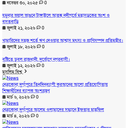
নভেম্বর ৩০, ২০২৫
0
যমুনার ভয়াল ভাঙনে টাঙ্গাইলে আতঙ্ক নদীগর্ভে মহাসড়কের অংশ ও
বসতবাড়ি
জুলাই ২১, ২০২৬
0
খামারিদের সহজ শর্তে ঋণ দেওয়ার আশ্বাস মৎস্য ও প্রাণিসম্পদ প্রতিমন্ত্রীর।
জুলাই ১৮, ২০২৬
0
বৃষ্টিতে ডুবল রাজধানী, দুর্ভোগে নগরবাসী।
জুলাই ১২, ২০২৬
0
মুসলিম বিশ্ব
নেত্রকোনা দুর্গাপুরে তিনদিনব্যাপী কুরআনের আলো প্রতিযোগিতায়
শিক্ষার্থীদের ব্যাপক অংশগ্রহণ
মার্চ ৬, ২০২৬
0
নেত্রকোনা দুর্গাপুরে আলেম ওলামাদের সম্মানে ইফতার মাহফিল
মার্চ ৪, ২০২৬
0