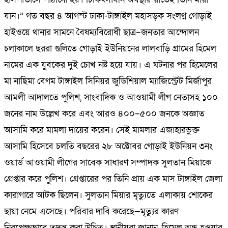
যান।” গত বছর ৪ আগস্ট ঢাকা-টাঙ্গাইল মহাসড়ক সংলগ্ন গোড়াই
হাইওয়ে থানার সামনে বৈষম্যবিরোধী ছাত্র–জনতার আন্দোলন
চলাকালে ছররা গুলিতে গোড়াই ইউনিয়নের লালবাড়ি গ্রামের হিমেল
নামের এক যুবকের দুই চোখ নষ্ট হয়ে যায়। এ ঘটনার পর হিমেলের
মা নাছিমা বেগম টাঙ্গাইল সিনিয়র জুডিশিয়াল ম্যাজিস্ট্রেট মির্জাপুর
আমলী আদালতে পুলিশ, সাংবাদিক ও আওয়ামী লীগ নেতাসহ ১০০
জনের নাম উল্লেখ করে এবং আরও ৪০০–৫০০ জনকে অজ্ঞাত
আসামি করে মামলা দায়ের করেন। সেই মামলার এজাহারভুক্ত
আসামি হিসেবে চলতি বছরের ২৮ অক্টোবর গোড়াই ইউনিয়ন ৩নং
ওয়ার্ড আওয়ামী লীগের সাবেক সাধারণ সম্পাদক সুলতান মিয়াকে
গ্রেপ্তার করে পুলিশ। গ্রেপ্তারের পর তিনি প্রায় এক মাস টাঙ্গাইল জেলা
কারাগারে আটক ছিলেন। সুলতান মিয়ার মৃত্যুতে এলাকায় শোকের
ছায়া নেমে এসেছে। পরিবার দাবি করেছে—মৃত্যুর কারণ
নিরপেক্ষভাবে তদন্ত করা উচিত। স্থানীয়রা জানান, হিমেল অন্ধ হওয়ার