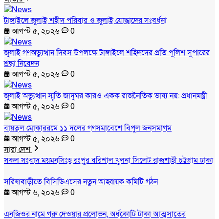
টাঙ্গাইলে জুলাই শহীদ পরিবার ও জুলাই যোদ্ধাদের সংবর্ধনা
আগস্ট ৫, ২০২৬
0
জুলাই গণঅভ্যুত্থান দিবস উপলক্ষে টাঙ্গাইলে শহিদদের প্রতি পুলিশ সুপারের
শ্রদ্ধা নিবেদন
আগস্ট ৫, ২০২৬
0
জুলাই অভ্যুত্থান স্মৃতি জাদুঘর কারও একক রাজনৈতিক ভাষ্য নয়: প্রধানমন্ত্রী
আগস্ট ৫, ২০২৬
0
বায়তুল মোকাররমে ১১ দলের গণসমাবেশে বিপুল জনসমাগম
আগস্ট ৫, ২০২৬
0
সারা দেশ
সকল সংবাদ
ময়মনসিংহ
রংপুর
বরিশাল
খুলনা
সিলেট
রাজশাহী
চট্টগ্রাম
ঢাকা
সরিষাবাড়ীতে বিসিডিএসের নতুন আহ্বায়ক কমিটি গঠন
আগস্ট ৬, ২০২৬
0
এনজিওর নামে গরু দেওয়ার প্রলোভন, অর্ধকোটি টাকা আত্মসাতের