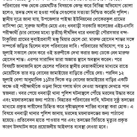
পরিবারের পক্ষ থেকে প্রেমঘটিত বিষয়কে কেন্দ্র করে বিভিন্ন অভিযোগ তোলা
হলেও, তদন্ত শেষ না হওয়া পর্যন্ত সেগুলোর সত্যতা নিশ্চিত করেনি পুলিশ।
স্থানীয় সূত্রে জানা যায়, উপজেলার পাইস্কা ইউনিয়নের ধোকেরকুল গ্রামের
বাসিন্দা মো. সুরুজ আলীর মেয়ে এবং ধনবাড়ী সরকারি কলেজের এইচএসসি
পরীক্ষার্থী (চার বোনের মধ্যে তৃতীয়) দীর্ঘদিন ধরে ধনবাড়ী পৌরসভার বন্দ-
টাকুরিয়া গ্রামের দুবাইপ্রবাসী মঞ্জু মিয়ার ছেলে মো. মারুফ হোসেন শান্তর সঙ্গে
সম্পর্কে জড়িত ছিলেন বলে পরিবারের দাবি। পরিবারের অভিযোগ, গত ১১
জুলাই সকালে ফোন করে ওই তরুণীকে দেখা করার জন্য ডেকে নেন মারুফ
হোসেন শান্ত। এরপর সারাদিন তারা অজ্ঞাত স্থানে অবস্থান করেন। পরে
বিষয়টি জানাজানি হলে ছেলের পরিবার স্থানীয় নেতাকর্মীদের মাধ্যমে রাতে
মেয়েটিকে তার বড় বোনের জামাইয়ের বাড়িতে পৌঁছে দেয়। পরদিন ১২
জুলাই বেলা আনুমানিক ১১টার দিকে বড় বোনের জামাইয়ের বাড়ির একটি
কক্ষে ওই পরীক্ষার্থীকে ওড়না দিয়ে গলায় ফাঁস দেওয়া অবস্থায় দেখতে পান
স্বজনরা। খবর পেয়ে ধনবাড়ী থানা পুলিশ ঘটনাস্থলে পৌঁছে মরদেহ উদ্ধার করে
এবং ময়নাতদন্তের জন্য পাঠায়। নিহতের পরিবারের দাবি, ঘটনার সুষ্ঠু তদন্তের
মাধ্যমে প্রকৃত দায়ীদের চিহ্নিত করে দৃষ্টান্তমূলক শাস্তির ব্যবস্থা করা হোক। এ
বিষয়ে ধনবাড়ী থানার পুলিশ জানায়, মরদেহ ময়নাতদন্তের জন্য পাঠানো
হয়েছে। প্রতিবেদন হাতে পাওয়ার পর এবং তদন্তের ভিত্তিতে মৃত্যুর প্রকৃত
কারণ উদঘাটন করে প্রয়োজনীয় আইনগত ব্যবস্থা নেওয়া হবে।