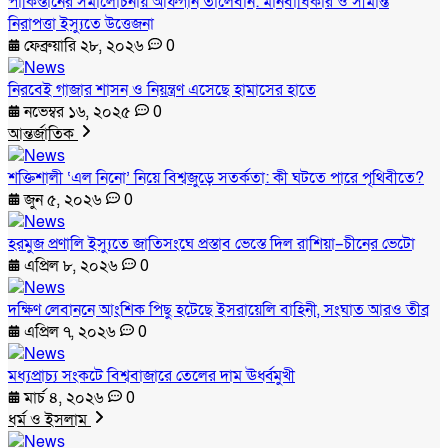
পাকিস্তানের সমালোচনায় আফগান তালেবান: মানবাধিকার ও সীমান্ত
নিরাপত্তা ইস্যুতে উত্তেজনা
ফেব্রুয়ারি ২৮, ২০২৬
0
নিরবেই গাজার শাসন ও নিয়ন্ত্রণ এসেছে হামাসের হাতে
নভেম্বর ১৬, ২০২৫
0
আন্তর্জাতিক
শক্তিশালী ‘এল নিনো’ নিয়ে বিশ্বজুড়ে সতর্কতা: কী ঘটতে পারে পৃথিবীতে?
জুন ৫, ২০২৬
0
হরমুজ প্রণালি ইস্যুতে জাতিসংঘে প্রস্তাব ভেস্তে দিল রাশিয়া–চীনের ভেটো
এপ্রিল ৮, ২০২৬
0
দক্ষিণ লেবাননে আংশিক পিছু হটেছে ইসরায়েলি বাহিনী, সংঘাত আরও তীব্র
এপ্রিল ৭, ২০২৬
0
মধ্যপ্রাচ্য সংকটে বিশ্ববাজারে তেলের দাম ঊর্ধ্বমুখী
মার্চ ৪, ২০২৬
0
ধর্ম ও ইসলাম