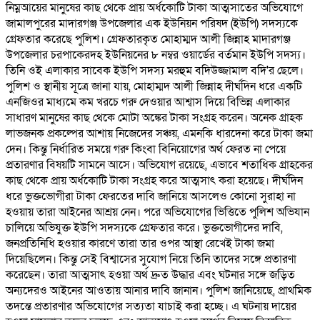
নিম্নআয়ের মানুষের কাছ থেকে প্রায় অর্ধকোটি টাকা আত্মসাতের অভিযোগে
জামালপুরের মাদারগঞ্জ উপজেলার এক ইউনিয়ন পরিষদ (ইউপি) সদস্যকে
গ্রেফতার করেছে পুলিশ। গ্রেফতারকৃত মোহাম্মদ আলী জিন্নাহ মাদারগঞ্জ
উপজেলার চরপাকেরদহ ইউনিয়নের ৮ নম্বর ওয়ার্ডের বর্তমান ইউপি সদস্য।
তিনি ওই এলাকার সাবেক ইউপি সদস্য মরহুম বদিউজ্জামাল বদি'র ছেলে।
পুলিশ ও স্থানীয় সূত্রে জানা যায়, মোহাম্মদ আলী জিন্নাহ দীর্ঘদিন ধরে একটি
এনজিওর মাধ্যমে কম খরচে গরু দেওয়ার আশ্বাস দিয়ে বিভিন্ন এলাকার
সাধারণ মানুষের কাছ থেকে মোটা অঙ্কের টাকা সংগ্রহ করেন। অনেক গ্রাহক
লাভজনক প্রকল্পের আশায় নিজেদের সঞ্চয়, এমনকি ধারদেনা করে টাকা জমা
দেন। কিন্তু নির্ধারিত সময়ে গরু কিংবা বিনিয়োগের অর্থ ফেরত না পেয়ে
প্রতারণার বিষয়টি সামনে আসে। অভিযোগ রয়েছে, এভাবে শতাধিক গ্রাহকের
কাছ থেকে প্রায় অর্ধকোটি টাকা সংগ্রহ করে আত্মসাৎ করা হয়েছে। দীর্ঘদিন
ধরে ভুক্তভোগীরা টাকা ফেরতের দাবি জানিয়ে আসলেও কোনো সুরাহা না
হওয়ায় তারা আইনের আশ্রয় নেন। পরে অভিযোগের ভিত্তিতে পুলিশ অভিযান
চালিয়ে অভিযুক্ত ইউপি সদস্যকে গ্রেফতার করে। ভুক্তভোগীদের দাবি,
জনপ্রতিনিধি হওয়ার কারণে তারা তার ওপর আস্থা রেখেই টাকা জমা
দিয়েছিলেন। কিন্তু সেই বিশ্বাসের সুযোগ নিয়ে তিনি তাদের সঙ্গে প্রতারণা
করেছেন। তারা আত্মসাৎ হওয়া অর্থ দ্রুত উদ্ধার এবং ঘটনার সঙ্গে জড়িত
অন্যদেরও আইনের আওতায় আনার দাবি জানান। পুলিশ জানিয়েছে, প্রাথমিক
তদন্তে প্রতারণার অভিযোগের সত্যতা যাচাই করা হচ্ছে। এ ঘটনায় দায়ের