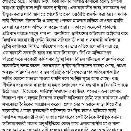
পোহাতে হচ্ছে। বিষয়টি নিয়ে একাধিকবার আপত্তি জানানো হলেও কোনো
সমাধান হয়নি বলে দাবি করেন স্থানীয়রা। এলাকাবাসীর ভাষ্য, চলাচলের পথ
উন্মুক্ত করার দাবি জানাতে গেলেই তাদের ভয়ভীতি প্রদর্শন করা হয়। এমনকি
নারী নির্যাতন, চাঁদাবাজি ও অন্যান্য গুরুতর মামলায় জড়িয়ে দেওয়ার হুমকি
দেওয়া হয় বলেও অভিযোগ করেন তারা। এ কারণে অনেকেই প্রকাশ্যে
প্রতিবাদ করতে সাহস পান না। অন্যদিকে, স্থানীয়দের অভিযোগ অস্বীকার করে
বিলকিস আনোয়ারী (রুমি) নিজেই সরিষাবাড়ী থানা ও সহকারী কমিশনার
(ভূমি) কার্যালয়ে লিখিত অভিযোগ করেন। তার অভিযোগে দাবি করা হয়,
এলাকাবাসী সরকারি রাস্তা বন্ধ করে দিয়েছেন। লিখিত অভিযোগের
পরিপ্রেক্ষিতে সহকারী কমিশনার (ভূমি) লিজা রিছিল ঘটনাস্থল পরিদর্শন করে
সরেজমিন তদন্ত করেন। তদন্তকালে স্থানীয় বাসিন্দাদের বক্তব্য শোনা, পথের
অবস্থান পরিদর্শন এবং বাস্তব পরিস্থিতি পর্যবেক্ষণের পর অভিযোগকারীর
দাবির কোনো সত্যতা পাওয়া যায়নি বলে সংশ্লিষ্ট সূত্রে জানা গেছে। বরং
দীর্ঘদিন ধরে জনসাধারণের ব্যবহৃত চলাচলের পথ বন্ধ থাকার বিষয়টি তদন্তে
উঠে আসে। বিরোধের শান্তিপূর্ণ সমাধান এবং উভয় পক্ষের বক্তব্য শোনার
উদ্দেশ্যে গত ৭ জুলাই বিকেলে সহকারী কমিশনার (ভূমি) তার কার্যালয়ে একটি
সমঝোতা বৈঠকের আয়োজন করেন। প্রশাসনের আহ্বানে সাড়া দিয়ে বীর
বড়বাড়ীয়া গ্রামের ভুক্তভোগী বাসিন্দারা উপস্থিত হলেও অভিযোগকারী
বিলকিস আনোয়ারী (রুমি) ও তার পরিবারের কেউ বৈঠকে উপস্থিত হননি।
অভিযোগকারী পক্ষের অনুপস্থিতিকে কেন্দ্র করে এলাকাবাসীর মধ্যে নানা
আলোচনা-সমালোচনার সৃষ্টি হয়েছে। স্থানীয়দের দাবি, তদন্তে অভিযোগের