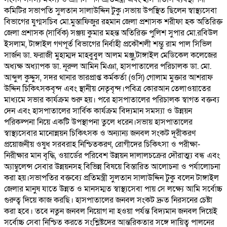
কমিটির সভাপতি সুলতান সালাউদ্দিন টুকু।সভায় উপস্থিত ছিলেন স্বাস্থ্যসেবা
বিভাগের যুগ্মসচিব মো.মুস্তাফিজুর রহমান জেলা প্রশাসক শরীফা হক অতিরিক্ত
জেলা প্রশাসক (সার্বিক) সঞ্জয় কুমার মহন্ত অতিরিক্ত পুলিশ সুপার মো.রবিউল
ইসলাম, টাঙ্গাইল গণপূর্ত বিভাগের নির্বাহী প্রকৌশলী শম্ভু রাম পাল সিভিল
সার্জন ডা. ফরাজী মুহাম্মদ মাহবুবুল আলম মঞ্জু,টাঙ্গাইল মেডিকেল কলেজের
অধ্যক্ষ অধ্যাপক ডা. নূরুল আমিন মিঞা, হাসপাতালের পরিচালক ডা. মো.
আব্দুল কুদ্দুস, সদর থানার ভারপ্রাপ্ত কর্মকর্তা (ওসি) গোলাম মুক্তার আশরাফ
উদ্দিন চিকিৎসকবৃন্দ এবং স্থানীয় নেতৃবৃন্দ।পবিত্র কোরআন তেলাওয়াতের
মাধ্যমে সভার কার্যক্রম শুরু হয়। পরে হাসপাতালের পরিচালক স্বাগত বক্তব্য
দেন এবং হাসপাতালের সার্বিক কার্যক্রম বিদ্যমান সমস্যা ও উন্নয়ন
পরিকল্পনা নিয়ে একটি উপস্থাপনা তুলে ধরেন।সভায় হাসপাতালের
স্বাস্থ্যসেবার মানোন্নয়ন চিকিৎসক ও অন্যান্য জনবল সংকট দূরীকরণ
প্রয়োজনীয় ওষুধ সরবরাহ নিশ্চিতকরণ, রোগীদের চিকিৎসা ও পরীক্ষা-
নিরীক্ষার মান বৃদ্ধি, ওয়ার্ডের পরিবেশ উন্নয়ন দালালচক্রের দৌরাত্ম্য বন্ধ এবং
অ্যাম্বুলেন্স সেবার উন্নয়নসহ বিভিন্ন বিষয়ে বিস্তারিত আলোচনা ও পর্যালোচনা
করা হয়।সভাপতির বক্তব্যে প্রতিমন্ত্রী সুলতান সালাউদ্দিন টুকু বলেন টাঙ্গাইল
জেলার মানুষ যাতে উন্নত ও মানসম্মত স্বাস্থ্যসেবা পায় সে লক্ষ্যে আমি সর্বোচ্চ
গুরুত্ব দিয়ে কাজ করছি। হাসপাতালের জনবল সংকট দ্রুত নিরসনের চেষ্টা
করা হবে। তবে নতুন জনবল নিয়োগ না হওয়া পর্যন্ত বিদ্যমান জনবল দিয়েই
সর্বোচ্চ সেবা নিশ্চিত করতে সংশ্লিষ্টদের আন্তরিকতার সঙ্গে দায়িত্ব পালনের