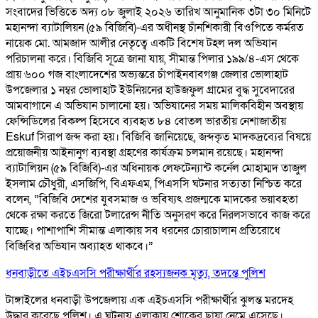
সংবাদের ভিত্তিতে অদ্য ০৮ জুলাই ২০২৬ তারিখ আনুমানিক ৩টা ৩০ মিনিটে
মহানন্দা ব্যাটালিয়ন (৫৯ বিজিবি)-এর অধীনস্থ চাঁনশিকারী বিওপিতে কর্মরত
নায়েক মো. আমজাদ আলীর নেতৃত্বে একটি বিশেষ টহল দল অভিযান
পরিচালনা করে। বিজিবি সূত্রে জানা যায়, সীমান্ত পিলার ১৯৯/৪-এস থেকে
প্রায় ৬০০ গজ বাংলাদেশের অভ্যন্তরে চাঁপাইনবাবগঞ্জ জেলার ভোলাহাট
উপজেলার ১ নম্বর ভোলাহাট ইউনিয়নের হাউজফুল গ্রামের বুদ্ধ সুবেদারের
আমবাগানে এ অভিযান চালানো হয়। অভিযানের সময় মালিকবিহীন অবস্থায়
ফেন্সিডিলের বিকল্প হিসেবে ব্যবহৃত ৮৪ বোতল ভারতীয় নেশাজাতীয়
Eskuf সিরাপ জব্দ করা হয়। বিজিবি জানিয়েছে, জব্দকৃত মাদকদ্রব্যের বিষয়ে
প্রয়োজনীয় আইনানুগ ব্যবস্থা গ্রহণের কার্যক্রম চলমান রয়েছে। মহানন্দা
ব্যাটালিয়ন (৫৯ বিজিবি)-এর অধিনায়ক লেফটেন্যান্ট কর্নেল মোহাম্মদ তাজুল
ইসলাম চৌধুরী, এসজিপি, বিএফএম, পিএসসি ঘটনার সত্যতা নিশ্চিত করে
বলেন, “বিজিবি দেশের যুবসমাজ ও ভবিষ্যৎ প্রজন্মকে মাদকের ভয়াবহতা
থেকে রক্ষা করতে জিরো টলারেন্স নীতি অনুসরণ করে নিরলসভাবে কাজ করে
যাচ্ছে। পাশাপাশি সীমান্ত এলাকায় সব ধরনের চোরাচালান প্রতিরোধে
বিজিবির অভিযান অব্যাহত থাকবে।”
ধনবাড়ীতে এইচএসসি পরীক্ষার্থীর রহস্যজনক মৃত্যু, তদন্তে পুলিশ
টাঙ্গাইলের ধনবাড়ী উপজেলায় এক এইচএসসি পরীক্ষার্থীর ঝুলন্ত মরদেহ
উদ্ধার করেছে পুলিশ। এ ঘটনায় এলাকায় শোকের ছায়া নেমে এসেছে।