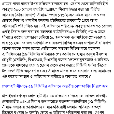
গ্রামের পাকা রাস্তার উপর অভিযান চালানো হয়। সেখান থেকে মালিকবিহীন
অবস্থায় ২০০ বোতল ভারতীয় ‘Eskuf’ সিরাপ উদ্ধার করা হয়। ​দ্বিতীয়
অভিযান (চৌকা বিওপি): সীমান্ত পিলার ১৭৫/২-এস থেকে মাত্র ৪০০ গজ
ভেতরে শিবগঞ্জ থানাধীন মনাকষা ইউনিয়নের রাঘববাটি গ্রামে অপর
অভিযানটি পরিচালিত হয়। এই অভিযানে পরিত্যক্ত অবস্থায় আরও ৭০ বোতল
একই সিরাপ জব্দ করা হয়। ​ মহানন্দা ব্যাটালিয়ন (৫৯ বিজিবি) গত ৩ মাসে
সীমান্তে কঠোর তৎপরতা চালিয়ে ১০ জন মাদক ব্যবসায়ীকে গ্রেফতারসহ
প্রায় ১১,২৪৪ বোতল ফেন্সিডিলের বিকল্প বিভিন্ন ধরনের নেশাজাতীয় সিরাপ
আটক করতে সক্ষম হয়েছে। ​ ​অভিযানের সত্যতা নিশ্চিত করে মহানন্দা
ব্যাটালিয়নের (৫৯ বিজিবি) অধিনায়ক লেঃ কর্নেল মোহাম্মদ তাজুল ইসলাম
চৌধুরী (এসজিপি, বিএফএম, পিএসসি) বলেন: ​"দেশের যুবসমাজ ও ভবিষ্যৎ
প্রজন্মকে মাদকের ভয়াবহ ছোবল থেকে রক্ষা করতে বিজিবি সর্বদা ‘জিরো
টলারেন্স’ নীতি অনুসরণ করছে। সীমান্তে মাদক ও চোরাচালান বন্ধে আমাদের
এই কঠোর অবস্থান ও অভিযান আগামীতেও অব্যাহত থাকবে।"
ভোলাহাট সীমান্তে ৫৯ বিজিবির অভিযানে ভারতীয় নেশাজাতীয় সিরাপ জব্দ
চাঁপাইনবাবগঞ্জের ভোলাহাট সীমান্তে অভিযান চালিয়ে ৮৪ বোতল ভারতীয়
নেশাজাতীয় Eskuf সিরাপ জব্দ করেছে মহানন্দা ব্যাটালিয়ন (৫৯ বিজিবি)।
সীমান্ত এলাকায় চোরাচালান ও মাদকবিরোধী চলমান অভিযানের অংশ
হিসেবে বুধবার (৮ জুলাই) ভোরে এ অভিযান পরিচালনা করা হয়। গোপন