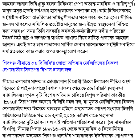
আহ্বান জানান তিনি।টুকু বলেন চিকিৎসা পেশা অত্যন্ত মানবিক ও দায়িত্বপূর্ণ।
মানুষ অসুস্থ হলেই সর্বপ্রথম হাসপাতালের শরণাপন্ন হয়। তাই চিকিৎসকসহ
সংশ্লিষ্ট সবাইকে আন্তরিকতা দায়িত্বশীলতার সঙ্গে কাজ করতে হবে। সীমিত
জনবল থাকলেও সম্মিলিত প্রচেষ্টায় মানুষের জন্য উন্নত স্বাস্থ্যসেবা নিশ্চিত
করা সম্ভব।এ সময় তিনি সরকারি কর্মকর্তা-কর্মচারীদের দলীয় পরিচয়ের
ঊর্ধ্বে উঠে রাষ্ট্র ও জনগণের স্বার্থকে প্রাধান্য দিয়ে দায়িত্ব পালনের আহ্বান
জানান। একই সঙ্গে হাসপাতালের সার্বিক সেবার মানোন্নয়নে সংশ্লিষ্ট সবাইকে
সমন্বিতভাবে কাজ করার ওপর গুরুত্বারোপ করেন।
শিবগঞ্জ সীমান্তে ৫৯ বিজিবি’র জোড়া অভিযান ফেন্সিডিলের বিকল্প
নেশাজাতীয় সিরাপের বিশাল চালান জব্দ
সীমান্ত এলাকায় মাদক ও চোরাচালান বিরোধী জিরো টলারেন্স নীতির অংশ
হিসেবে চাঁপাইনবাবগঞ্জে বিশাল সাফল্য পেয়েছে ৫৯ বিজিবি (মহানন্দা
ব্যাটালিয়ন)। পৃথক দুটি বিশেষ অভিযান চালিয়ে বিপুল পরিমাণ ভারতীয়
‘Eskuf’ সিরাপ জব্দ করেছে বিজিবি টহল দল, যা মূলত ফেন্সিডিলের বিকল্প
নেশাজাতীয় দ্রব্য হিসেবে ব্যবহৃত হচ্ছিল। ​মধ্যরাতের গোপন সংবাদে চিরুনি
অভিযানের ভিত্তিতে গত ০৬ জুলাই ২০২৬ তারিখ রাতে মহানন্দা
ব্যাটালিয়নের দুটি চৌকস দল এই অভিযান পরিচালনা করে। ​ (সোনামসজিদ
বিওপি): সীমান্ত পিলার ১৮৫/১৩-এস থেকে আনুমানিক ৩ কিলোমিটার
বাংলাদেশের অভ্যন্তরে শিবগঞ্জ থানাধীন শাহাবাজপুর ইউনিয়নের গোপালপুর