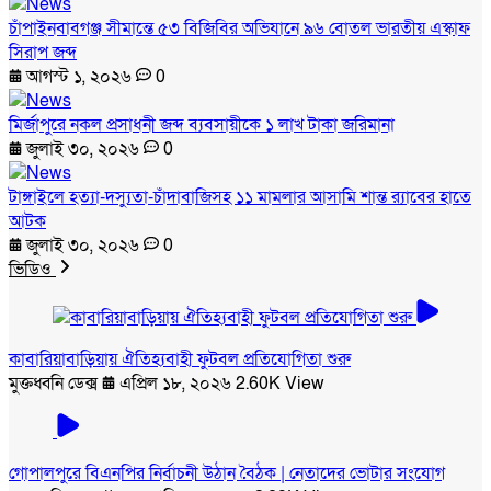
চাঁপাইনবাবগঞ্জ সীমান্তে ৫৩ বিজিবির অভিযানে ৯৬ বোতল ভারতীয় এস্কাফ
সিরাপ জব্দ
আগস্ট ১, ২০২৬
0
মির্জাপুরে নকল প্রসাধনী জব্দ ব্যবসায়ীকে ১ লাখ টাকা জরিমানা
জুলাই ৩০, ২০২৬
0
টাঙ্গাইলে হত্যা-দস্যুতা-চাঁদাবাজিসহ ১১ মামলার আসামি শান্ত র‍্যাবের হাতে
আটক
জুলাই ৩০, ২০২৬
0
ভিডিও
কাবারিয়াবাড়িয়ায় ঐতিহ্যবাহী ফুটবল প্রতিযোগিতা শুরু
মুক্তধ্বনি ডেক্স
এপ্রিল ১৮, ২০২৬
2.60K View
গোপালপুরে বিএনপির নির্বাচনী উঠান বৈঠক | নেতাদের ভোটার সংযোগ