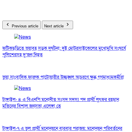
Previous article
Next article
ফটিকছড়িতে ভয়াবহ সড়ক দুর্ঘটনা: দুই মোটরসাইকেলের মুখোমুখি সংঘর্ষে
পুলিশেরসহ দু’জন নিহত
ভুয়া সাংবাদিক ফারুক পাটোয়ারীর উচ্ছৃঙ্খল আচরণে ক্ষুব্ধ গণমাধ্যমকর্মীরা
টাঙ্গাইল- ৪ এ বিএনপি মনোনীত সংসদ সদস্য পদ প্রার্থী লুৎফর রহমান
মতিনের বিশাল জনসভা এলেঙ্গা তে
টাঙ্গাইল-৭ এ ভুল প্রার্থী মনোনয়নে বারবার পরাজয়: মনোনয়ন পরিবর্তনের