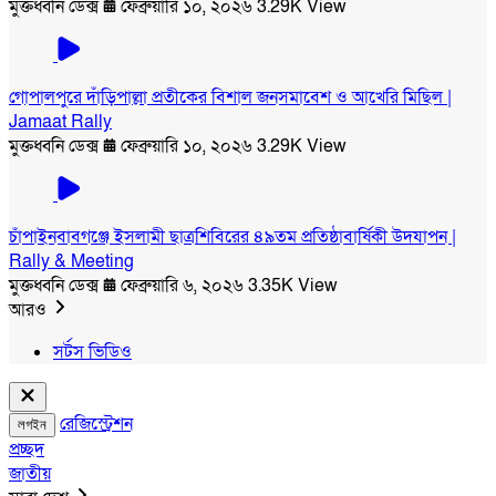
মুক্তধ্বনি ডেক্স
ফেব্রুয়ারি ১০, ২০২৬
3.29K View
গোপালপুরে দাঁড়িপাল্লা প্রতীকের বিশাল জনসমাবেশ ও আখেরি মিছিল |
Jamaat Rally
মুক্তধ্বনি ডেক্স
ফেব্রুয়ারি ১০, ২০২৬
3.29K View
চাঁপাইনবাবগঞ্জে ইসলামী ছাত্রশিবিরের ৪৯তম প্রতিষ্ঠাবার্ষিকী উদযাপন |
Rally & Meeting
মুক্তধ্বনি ডেক্স
ফেব্রুয়ারি ৬, ২০২৬
3.35K View
আরও
সর্টস ভিডিও
রেজিস্ট্রেশন
লগইন
প্রচ্ছদ
জাতীয়