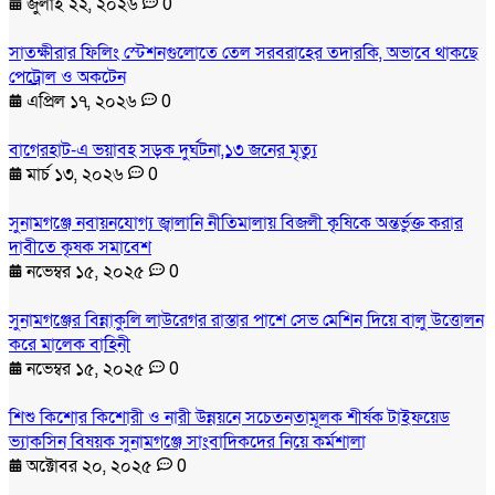
জুলাই ২২, ২০২৬
0
সাতক্ষীরার ফিলিং স্টেশনগুলোতে তেল সরবরাহের তদারকি, অভাবে থাকছে
পেট্রোল ও অকটেন
এপ্রিল ১৭, ২০২৬
0
বাগেরহাট-এ ভয়াবহ সড়ক দুর্ঘটনা,১৩ জনের মৃত্যু
মার্চ ১৩, ২০২৬
0
সুনামগঞ্জে নবায়নযোগ্য জ্বালানি নীতিমালায় বিজলী কৃষিকে অন্তর্ভুক্ত করার
দাবীতে কৃষক সমাবেশ
নভেম্বর ১৫, ২০২৫
0
সুনামগঞ্জের বিন্নাকুলি লাউরেগর রাস্তার পাশে সেভ মেশিন দিয়ে বালু উত্তোলন
করে মালেক বাহিনী
নভেম্বর ১৫, ২০২৫
0
শিশু কিশোর কিশোরী ও নারী উন্নয়নে সচেতনতামূলক শীর্ষক টাইফয়েড
ভ্যাকসিন বিষয়ক সুনামগঞ্জে সাংবাদিকদের নিয়ে কর্মশালা
অক্টোবর ২০, ২০২৫
0