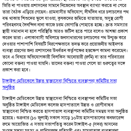
ভিত্তি না পাওয়ায় প্রশাসনের সামনে নিজেদের অবস্থান ব্যাখ্যা করতে না পেরে
তারা বৈঠক এড়িয়ে গেছেন। গ্রামবাসীর অভিযোগ, দীর্ঘদিন ধরে চলাচলের পথ
বন্ধ থাকায় শিশুদের স্কুলে যাওয়া, কৃষকদের জমিতে যাতায়াত, অসুস্থ রোগী
পরিবহনসহ দৈনন্দিন নানা কাজে চরম ভোগান্তি পোহাতে হচ্ছে। দ্রুত সমস্যার
স্থায়ী সমাধান না হলে পরিস্থিতি আরও জটিল হতে পারে বলেও আশঙ্কা প্রকাশ
করেন তারা। এলাকাবাসী অবিলম্বে জনসাধারণের চলাচলের পথ উন্মুক্ত করে
দেওয়ার পাশাপাশি বিষয়টি নিরপেক্ষভাবে তদন্ত করে প্রয়োজনীয় আইনগত
ব্যবস্থা গ্রহণের জন্য প্রশাসনের ঊর্ধ্বতন কর্তৃপক্ষের হস্তক্ষেপ কামনা করেছেন।
তবে এ বিষয়ে অভিযোগকারী বিলকিস আনোয়ারী (রুমি) বা তার পরিবারের
কোনো বক্তব্য পাওয়া যায়নি। তাদের বক্তব্য পাওয়া গেলে তা গুরুত্বের সঙ্গে
প্রকাশ করা হবে।
টাঙ্গাইল মেডিকেলে উন্নত স্বাস্থ্যসেবা নিশ্চিতে ব্যবস্থাপনা কমিটির সভা
অনুষ্ঠিত
টাঙ্গাইল মেডিকেলে উন্নত স্বাস্থ্যসেবা নিশ্চিতে ব্যবস্থাপনা কমিটির সভা
অনুষ্ঠিত টাঙ্গাইল মেডিকেল কলেজ হাসপাতালে উন্নত ও রোগীবান্ধব
স্বাস্থ্যসেবা নিশ্চিত করতে হাসপাতাল ব্যবস্থাপনা কমিটির সমন্বয় সভা অনুষ্ঠিত
হয়েছে। শুক্রবার (১০ জুলাই) সকাল সাড়ে ১০টায় হাসপাতালের কনফারেন্স
রুমে আয়োজিত এ সভায় সভাপতিত্ব করেন টাঙ্গাইল-৫ (সদর) আসনের
সংসদ সদস্য মৎস্য ও প্রাণিসম্পদ প্রতিমন্ত্রী এবং হাসপাতাল ব্যবস্থাপনা