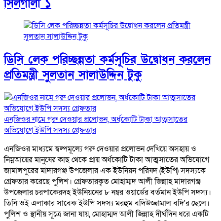
সিলগালা ১
ডিসি লেক পরিচ্ছন্নতা কর্মসূচির উদ্বোধন করলেন
প্রতিমন্ত্রী সুলতান সালাউদ্দিন টুকু
এনজিওর নামে গরু দেওয়ার প্রলোভন, অর্ধকোটি টাকা আত্মসাতের
অভিযোগে ইউপি সদস্য গ্রেফতার
এনজিওর মাধ্যমে স্বল্পমূল্যে গরু দেওয়ার প্রলোভন দেখিয়ে অসহায় ও
নিম্নআয়ের মানুষের কাছ থেকে প্রায় অর্ধকোটি টাকা আত্মসাতের অভিযোগে
জামালপুরের মাদারগঞ্জ উপজেলার এক ইউনিয়ন পরিষদ (ইউপি) সদস্যকে
গ্রেফতার করেছে পুলিশ। গ্রেফতারকৃত মোহাম্মদ আলী জিন্নাহ মাদারগঞ্জ
উপজেলার চরপাকেরদহ ইউনিয়নের ৮ নম্বর ওয়ার্ডের বর্তমান ইউপি সদস্য।
তিনি ওই এলাকার সাবেক ইউপি সদস্য মরহুম বদিউজ্জামাল বদি'র ছেলে।
পুলিশ ও স্থানীয় সূত্রে জানা যায়, মোহাম্মদ আলী জিন্নাহ দীর্ঘদিন ধরে একটি