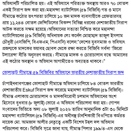
অভিযানটি পরিচালিত হয়। এই অভিযানে পরিত্যক্ত অবস্থায় আরও ৭০ বোতল
একই সিরাপ জব্দ করা হয়। ​ মহানন্দা ব্যাটালিয়ন (৫৯ বিজিবি) গত ৩ মাসে
সীমান্তে কঠোর তৎপরতা চালিয়ে ১০ জন মাদক ব্যবসায়ীকে গ্রেফতারসহ
প্রায় ১১,২৪৪ বোতল ফেন্সিডিলের বিকল্প বিভিন্ন ধরনের নেশাজাতীয় সিরাপ
আটক করতে সক্ষম হয়েছে। ​ ​অভিযানের সত্যতা নিশ্চিত করে মহানন্দা
ব্যাটালিয়নের (৫৯ বিজিবি) অধিনায়ক লেঃ কর্নেল মোহাম্মদ তাজুল ইসলাম
চৌধুরী (এসজিপি, বিএফএম, পিএসসি) বলেন: ​"দেশের যুবসমাজ ও ভবিষ্যৎ
প্রজন্মকে মাদকের ভয়াবহ ছোবল থেকে রক্ষা করতে বিজিবি সর্বদা ‘জিরো
টলারেন্স’ নীতি অনুসরণ করছে। সীমান্তে মাদক ও চোরাচালান বন্ধে আমাদের
এই কঠোর অবস্থান ও অভিযান আগামীতেও অব্যাহত থাকবে।"
ভোলাহাট সীমান্তে ৫৯ বিজিবির অভিযানে ভারতীয় নেশাজাতীয় সিরাপ জব্দ
চাঁপাইনবাবগঞ্জের ভোলাহাট সীমান্তে অভিযান চালিয়ে ৮৪ বোতল ভারতীয়
নেশাজাতীয় Eskuf সিরাপ জব্দ করেছে মহানন্দা ব্যাটালিয়ন (৫৯ বিজিবি)।
সীমান্ত এলাকায় চোরাচালান ও মাদকবিরোধী চলমান অভিযানের অংশ
হিসেবে বুধবার (৮ জুলাই) ভোরে এ অভিযান পরিচালনা করা হয়। গোপন
সংবাদের ভিত্তিতে অদ্য ০৮ জুলাই ২০২৬ তারিখ আনুমানিক ৩টা ৩০ মিনিটে
মহানন্দা ব্যাটালিয়ন (৫৯ বিজিবি)-এর অধীনস্থ চাঁনশিকারী বিওপিতে কর্মরত
নায়েক মো. আমজাদ আলীর নেতৃত্বে একটি বিশেষ টহল দল অভিযান
পরিচালনা করে। বিজিবি সূত্রে জানা যায়, সীমান্ত পিলার ১৯৯/৪-এস থেকে