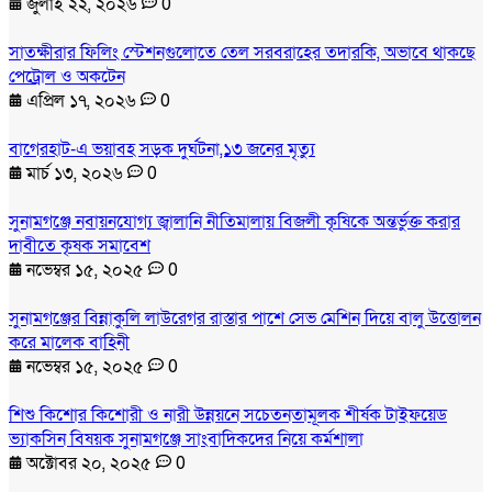
জুলাই ২২, ২০২৬
0
সাতক্ষীরার ফিলিং স্টেশনগুলোতে তেল সরবরাহের তদারকি, অভাবে থাকছে
পেট্রোল ও অকটেন
এপ্রিল ১৭, ২০২৬
0
বাগেরহাট-এ ভয়াবহ সড়ক দুর্ঘটনা,১৩ জনের মৃত্যু
মার্চ ১৩, ২০২৬
0
সুনামগঞ্জে নবায়নযোগ্য জ্বালানি নীতিমালায় বিজলী কৃষিকে অন্তর্ভুক্ত করার
দাবীতে কৃষক সমাবেশ
নভেম্বর ১৫, ২০২৫
0
সুনামগঞ্জের বিন্নাকুলি লাউরেগর রাস্তার পাশে সেভ মেশিন দিয়ে বালু উত্তোলন
করে মালেক বাহিনী
নভেম্বর ১৫, ২০২৫
0
শিশু কিশোর কিশোরী ও নারী উন্নয়নে সচেতনতামূলক শীর্ষক টাইফয়েড
ভ্যাকসিন বিষয়ক সুনামগঞ্জে সাংবাদিকদের নিয়ে কর্মশালা
অক্টোবর ২০, ২০২৫
0