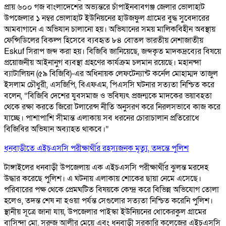
প্রায় ৬০০ গজ বাংলাদেশের অভ্যন্তরে চাঁপাইনবাবগঞ্জ জেলার ভোলাহাট
উপজেলার ১ নম্বর ভোলাহাট ইউনিয়নের হাউজফুল গ্রামের বুদ্ধ সুবেদারের
আমবাগানে এ অভিযান চালানো হয়। অভিযানের সময় মালিকবিহীন অবস্থায়
ফেন্সিডিলের বিকল্প হিসেবে ব্যবহৃত ৮৪ বোতল ভারতীয় নেশাজাতীয়
Eskuf সিরাপ জব্দ করা হয়। বিজিবি জানিয়েছে, জব্দকৃত মাদকদ্রব্যের বিষয়ে
প্রয়োজনীয় আইনানুগ ব্যবস্থা গ্রহণের কার্যক্রম চলমান রয়েছে। মহানন্দা
ব্যাটালিয়ন (৫৯ বিজিবি)-এর অধিনায়ক লেফটেন্যান্ট কর্নেল মোহাম্মদ তাজুল
ইসলাম চৌধুরী, এসজিপি, বিএফএম, পিএসসি ঘটনার সত্যতা নিশ্চিত করে
বলেন, “বিজিবি দেশের যুবসমাজ ও ভবিষ্যৎ প্রজন্মকে মাদকের ভয়াবহতা
থেকে রক্ষা করতে জিরো টলারেন্স নীতি অনুসরণ করে নিরলসভাবে কাজ করে
যাচ্ছে। পাশাপাশি সীমান্ত এলাকায় সব ধরনের চোরাচালান প্রতিরোধে
বিজিবির অভিযান অব্যাহত থাকবে।”
ধনবাড়ীতে এইচএসসি পরীক্ষার্থীর রহস্যজনক মৃত্যু, তদন্তে পুলিশ
টাঙ্গাইলের ধনবাড়ী উপজেলায় এক এইচএসসি পরীক্ষার্থীর ঝুলন্ত মরদেহ
উদ্ধার করেছে পুলিশ। এ ঘটনায় এলাকায় শোকের ছায়া নেমে এসেছে।
পরিবারের পক্ষ থেকে প্রেমঘটিত বিষয়কে কেন্দ্র করে বিভিন্ন অভিযোগ তোলা
হলেও, তদন্ত শেষ না হওয়া পর্যন্ত সেগুলোর সত্যতা নিশ্চিত করেনি পুলিশ।
স্থানীয় সূত্রে জানা যায়, উপজেলার পাইস্কা ইউনিয়নের ধোকেরকুল গ্রামের
বাসিন্দা মো. সুরুজ আলীর মেয়ে এবং ধনবাড়ী সরকারি কলেজের এইচএসসি