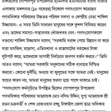
টাঙ্গাইলের গোপালপুর উপজেলার হ্যামনগর ইউনিয়নের বাংলা বাজার
এলাকায় মঙ্গলবার (১৮ নভেম্বর) বিকেলে গণসংযোগ করেছেন
গণঅধিকার পরিষদের উচ্চতর পরিষদ সদস্য ও কেন্দ্রীয় নেতা শাকিল
উজ্জামান। এ সময় তিনি সাধারণ মানুষের সঙ্গে কুশল বিনিময় করেন
এবং তাদের সমস্যা–সম্ভাবনার খোঁজখবর নেন। গণসংযোগকালে
বক্তব্যে শাকিল উজ্জামান বলেন, “সরকারি বরাদ্দ পেয়ে উন্নয়ন না করে
যারা মসজিদ, মাদ্রাসা, এতিমখানা ও রাস্তাঘাটের বরাদ্দের টাকা
লুটপাট করে, তাদেরকে আগামী নির্বাচনে জনগণ বর্জন করবে।” তিনি
আরও বলেন, “আমরা সরকারি অনুদানের সঠিক ব্যবহার নিশ্চিত
করবো। কোনো দুর্নীতি, অন্যায় বা জুলুমের সঙ্গে আমরা নেই। মানুষের
ভয়ের কারণ নয়, আমরা মানুষের ভরসা হয়ে পাশে থাকতে চাই।
”গণসংযোগ কর্মসূচিতে উপস্থিত ছিলেন গোপালপুর উপজেলা
গণঅধিকার পরিষদের আহ্বায়ক মোঃ নসিম উদ্দিন, যুগ্ম আহ্বায়ক শ্রী
রতন চক্রবর্তী ও শেখ রেজওয়ান রন্জু, টাঙ্গাইল জেলা ছাত্র অধিকার