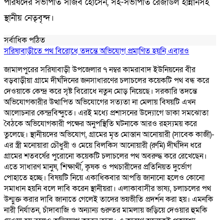
পরিষদের সভাপতি সজিব হোসেন, সহ-সভাপতি রেজাউল হান্নানসহ
স্থানীয় নেতৃবৃন্দ।
সর্বাধিক পঠিত
সরিষাবাড়ীতে পথ বিরোধে তদন্তে অভিযোগ প্রমাণিত হয়নি এবারও
জামালপুরের সরিষাবাড়ী উপজেলার ৭ নম্বর কামরাবাদ ইউনিয়নের বীর
বড়বাড়ীয়া গ্রামে দীর্ঘদিনের জনসাধারণের চলাচলের কয়েকটি পথ বন্ধ করে
দেওয়াকে কেন্দ্র করে সৃষ্ট বিরোধে নতুন মোড় নিয়েছে। সরকারি তদন্তে
অভিযোগকারীর উত্থাপিত অভিযোগের সত্যতা না মেলায় বিষয়টি এখন
আলোচনার কেন্দ্রবিন্দুতে। এরই মধ্যে প্রশাসনের উদ্যোগে ডাকা সমঝোতা
বৈঠকে অভিযোগকারী পক্ষের অনুপস্থিতি ঘটনাকে আরও রহস্যময় করে
তুলেছে। স্থানীয়দের অভিযোগ, গ্রামের মৃত মোস্তান আনোয়ারী (সাবেক কাজী)-
এর স্ত্রী মনোয়ারা চৌধুরী ও মেয়ে বিলকিস আনোয়ারী (রুমি) দীর্ঘদিন ধরে
গ্রামের শতবর্ষের পুরোনো কয়েকটি চলাচলের পথ অবরুদ্ধ করে রেখেছেন।
এতে সাধারণ মানুষ, শিক্ষার্থী, কৃষক ও পথচারীদের প্রতিনিয়ত দুর্ভোগ
পোহাতে হচ্ছে। বিষয়টি নিয়ে একাধিকবার আপত্তি জানানো হলেও কোনো
সমাধান হয়নি বলে দাবি করেন স্থানীয়রা। এলাকাবাসীর ভাষ্য, চলাচলের পথ
উন্মুক্ত করার দাবি জানাতে গেলেই তাদের ভয়ভীতি প্রদর্শন করা হয়। এমনকি
নারী নির্যাতন, চাঁদাবাজি ও অন্যান্য গুরুতর মামলায় জড়িয়ে দেওয়ার হুমকি