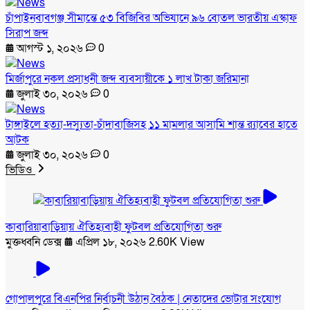
চাঁপাইনবাবগঞ্জ সীমান্তে ৫৩ বিজিবির অভিযানে ৯৬ বোতল ভারতীয় এস্কাফ
সিরাপ জব্দ
আগস্ট ১, ২০২৬
0
মির্জাপুরে নকল প্রসাধনী জব্দ ব্যবসায়ীকে ১ লাখ টাকা জরিমানা
জুলাই ৩০, ২০২৬
0
টাঙ্গাইলে হত্যা-দস্যুতা-চাঁদাবাজিসহ ১১ মামলার আসামি শান্ত র‍্যাবের হাতে
আটক
জুলাই ৩০, ২০২৬
0
ভিডিও
কাবারিয়াবাড়িয়ায় ঐতিহ্যবাহী ফুটবল প্রতিযোগিতা শুরু
মুক্তধ্বনি ডেক্স
এপ্রিল ১৮, ২০২৬
2.60K View
গোপালপুরে বিএনপির নির্বাচনী উঠান বৈঠক | নেতাদের ভোটার সংযোগ