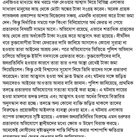
এনজিওর মাধ্যমে কম খরচে গরু দেওয়ার আশ্বাস দিয়ে বিভিন্ন এলাকার
সাধারণ মানুষের কাছ থেকে মোটা অঙ্কের টাকা সংগ্রহ করেন। অনেক গ্রাহক
লাভজনক প্রকল্পের আশায় নিজেদের সঞ্চয়, এমনকি ধারদেনা করে টাকা জমা
দেন। কিন্তু নির্ধারিত সময়ে গরু কিংবা বিনিয়োগের অর্থ ফেরত না পেয়ে
প্রতারণার বিষয়টি সামনে আসে। অভিযোগ রয়েছে, এভাবে শতাধিক গ্রাহকের
কাছ থেকে প্রায় অর্ধকোটি টাকা সংগ্রহ করে আত্মসাৎ করা হয়েছে। দীর্ঘদিন
ধরে ভুক্তভোগীরা টাকা ফেরতের দাবি জানিয়ে আসলেও কোনো সুরাহা না
হওয়ায় তারা আইনের আশ্রয় নেন। পরে অভিযোগের ভিত্তিতে পুলিশ অভিযান
চালিয়ে অভিযুক্ত ইউপি সদস্যকে গ্রেফতার করে। ভুক্তভোগীদের দাবি,
জনপ্রতিনিধি হওয়ার কারণে তারা তার ওপর আস্থা রেখেই টাকা জমা
দিয়েছিলেন। কিন্তু সেই বিশ্বাসের সুযোগ নিয়ে তিনি তাদের সঙ্গে প্রতারণা
করেছেন। তারা আত্মসাৎ হওয়া অর্থ দ্রুত উদ্ধার এবং ঘটনার সঙ্গে জড়িত
অন্যদেরও আইনের আওতায় আনার দাবি জানান। পুলিশ জানিয়েছে, প্রাথমিক
তদন্তে প্রতারণার অভিযোগের সত্যতা যাচাই করা হচ্ছে। এ ঘটনায় দায়ের
হওয়া মামলার তদন্ত চলছে এবং আত্মসাৎ হওয়া অর্থের বিষয়ে বিস্তারিত
অনুসন্ধান করা হচ্ছে। তদন্তে অন্য কোনো ব্যক্তি জড়িত থাকলে তাদের
বিরুদ্ধেও প্রয়োজনীয় আইনগত ব্যবস্থা নেওয়া হবে। এ ঘটনায় এলাকায়
ব্যাপক চাঞ্চল্যের সৃষ্টি হয়েছে। একজন জনপ্রতিনিধির বিরুদ্ধে এমন গুরুতর
প্রতারণার অভিযোগে স্থানীয়দের মধ্যে ক্ষোভ ও উদ্বেগ বিরাজ করছে।
অনেকেই দোষীদের দৃষ্টান্তমূলক শাস্তি নিশ্চিত করার পাশাপাশি ক্ষতিগ্রস্ত