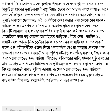
পরীক্ষার্থী (চার বোনের মধ্যে তৃতীয়) দীর্ঘদিন ধরে ধনবাড়ী পৌরসভার বন্দ-
টাকুরিয়া গ্রামের দুবাইপ্রবাসী মঞ্জু মিয়ার ছেলে মো. মারুফ হোসেন শান্তর সঙ্গে
সম্পর্কে জড়িত ছিলেন বলে পরিবারের দাবি। পরিবারের অভিযোগ, গত ১১
জুলাই সকালে ফোন করে ওই তরুণীকে দেখা করার জন্য ডেকে নেন মারুফ
হোসেন শান্ত। এরপর সারাদিন তারা অজ্ঞাত স্থানে অবস্থান করেন। পরে
বিষয়টি জানাজানি হলে ছেলের পরিবার স্থানীয় নেতাকর্মীদের মাধ্যমে রাতে
মেয়েটিকে তার বড় বোনের জামাইয়ের বাড়িতে পৌঁছে দেয়। পরদিন ১২
জুলাই বেলা আনুমানিক ১১টার দিকে বড় বোনের জামাইয়ের বাড়ির একটি
কক্ষে ওই পরীক্ষার্থীকে ওড়না দিয়ে গলায় ফাঁস দেওয়া অবস্থায় দেখতে পান
স্বজনরা। খবর পেয়ে ধনবাড়ী থানা পুলিশ ঘটনাস্থলে পৌঁছে মরদেহ উদ্ধার করে
এবং ময়নাতদন্তের জন্য পাঠায়। নিহতের পরিবারের দাবি, ঘটনার সুষ্ঠু তদন্তের
মাধ্যমে প্রকৃত দায়ীদের চিহ্নিত করে দৃষ্টান্তমূলক শাস্তির ব্যবস্থা করা হোক। এ
বিষয়ে ধনবাড়ী থানার পুলিশ জানায়, মরদেহ ময়নাতদন্তের জন্য পাঠানো
হয়েছে। প্রতিবেদন হাতে পাওয়ার পর এবং তদন্তের ভিত্তিতে মৃত্যুর প্রকৃত
কারণ উদঘাটন করে প্রয়োজনীয় আইনগত ব্যবস্থা নেওয়া হবে।
Previous article
Next article