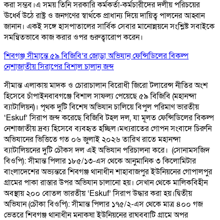
করা সম্ভব।এ সময় তিনি সরকারি কর্মকর্তা-কর্মচারীদের দলীয় পরিচয়ের
ঊর্ধ্বে উঠে রাষ্ট্র ও জনগণের স্বার্থকে প্রাধান্য দিয়ে দায়িত্ব পালনের আহ্বান
জানান। একই সঙ্গে হাসপাতালের সার্বিক সেবার মানোন্নয়নে সংশ্লিষ্ট সবাইকে
সমন্বিতভাবে কাজ করার ওপর গুরুত্বারোপ করেন।
শিবগঞ্জ সীমান্তে ৫৯ বিজিবি’র জোড়া অভিযান ফেন্সিডিলের বিকল্প
নেশাজাতীয় সিরাপের বিশাল চালান জব্দ
সীমান্ত এলাকায় মাদক ও চোরাচালান বিরোধী জিরো টলারেন্স নীতির অংশ
হিসেবে চাঁপাইনবাবগঞ্জে বিশাল সাফল্য পেয়েছে ৫৯ বিজিবি (মহানন্দা
ব্যাটালিয়ন)। পৃথক দুটি বিশেষ অভিযান চালিয়ে বিপুল পরিমাণ ভারতীয়
‘Eskuf’ সিরাপ জব্দ করেছে বিজিবি টহল দল, যা মূলত ফেন্সিডিলের বিকল্প
নেশাজাতীয় দ্রব্য হিসেবে ব্যবহৃত হচ্ছিল। ​মধ্যরাতের গোপন সংবাদে চিরুনি
অভিযানের ভিত্তিতে গত ০৬ জুলাই ২০২৬ তারিখ রাতে মহানন্দা
ব্যাটালিয়নের দুটি চৌকস দল এই অভিযান পরিচালনা করে। ​ (সোনামসজিদ
বিওপি): সীমান্ত পিলার ১৮৫/১৩-এস থেকে আনুমানিক ৩ কিলোমিটার
বাংলাদেশের অভ্যন্তরে শিবগঞ্জ থানাধীন শাহাবাজপুর ইউনিয়নের গোপালপুর
গ্রামের পাকা রাস্তার উপর অভিযান চালানো হয়। সেখান থেকে মালিকবিহীন
অবস্থায় ২০০ বোতল ভারতীয় ‘Eskuf’ সিরাপ উদ্ধার করা হয়। ​দ্বিতীয়
অভিযান (চৌকা বিওপি): সীমান্ত পিলার ১৭৫/২-এস থেকে মাত্র ৪০০ গজ
ভেতরে শিবগঞ্জ থানাধীন মনাকষা ইউনিয়নের রাঘববাটি গ্রামে অপর