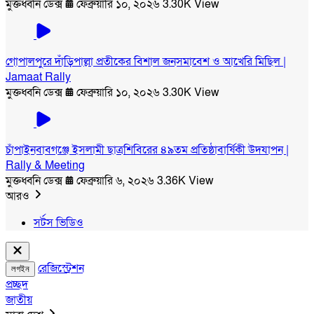
মুক্তধ্বনি ডেক্স
ফেব্রুয়ারি ১০, ২০২৬
3.30K View
গোপালপুরে দাঁড়িপাল্লা প্রতীকের বিশাল জনসমাবেশ ও আখেরি মিছিল |
Jamaat Rally
মুক্তধ্বনি ডেক্স
ফেব্রুয়ারি ১০, ২০২৬
3.30K View
চাঁপাইনবাবগঞ্জে ইসলামী ছাত্রশিবিরের ৪৯তম প্রতিষ্ঠাবার্ষিকী উদযাপন |
Rally & Meeting
মুক্তধ্বনি ডেক্স
ফেব্রুয়ারি ৬, ২০২৬
3.36K View
আরও
সর্টস ভিডিও
রেজিস্ট্রেশন
লগইন
প্রচ্ছদ
জাতীয়