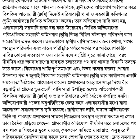
দেওয়া হয় বলেও অভিযোগ করেন তারা। এ কারণে অনেকেই প্রকাশ্যে
প্রতিবাদ করতে সাহস পান না। অন্যদিকে, স্থানীয়দের অভিযোগ অস্বীকার করে
বিলকিস আনোয়ারী (রুমি) নিজেই সরিষাবাড়ী থানা ও সহকারী কমিশনার
(ভূমি) কার্যালয়ে লিখিত অভিযোগ করেন। তার অভিযোগে দাবি করা হয়,
এলাকাবাসী সরকারি রাস্তা বন্ধ করে দিয়েছেন। লিখিত অভিযোগের
পরিপ্রেক্ষিতে সহকারী কমিশনার (ভূমি) লিজা রিছিল ঘটনাস্থল পরিদর্শন করে
সরেজমিন তদন্ত করেন। তদন্তকালে স্থানীয় বাসিন্দাদের বক্তব্য শোনা, পথের
অবস্থান পরিদর্শন এবং বাস্তব পরিস্থিতি পর্যবেক্ষণের পর অভিযোগকারীর
দাবির কোনো সত্যতা পাওয়া যায়নি বলে সংশ্লিষ্ট সূত্রে জানা গেছে। বরং
দীর্ঘদিন ধরে জনসাধারণের ব্যবহৃত চলাচলের পথ বন্ধ থাকার বিষয়টি তদন্তে
উঠে আসে। বিরোধের শান্তিপূর্ণ সমাধান এবং উভয় পক্ষের বক্তব্য শোনার
উদ্দেশ্যে গত ৭ জুলাই বিকেলে সহকারী কমিশনার (ভূমি) তার কার্যালয়ে একটি
সমঝোতা বৈঠকের আয়োজন করেন। প্রশাসনের আহ্বানে সাড়া দিয়ে বীর
বড়বাড়ীয়া গ্রামের ভুক্তভোগী বাসিন্দারা উপস্থিত হলেও অভিযোগকারী
বিলকিস আনোয়ারী (রুমি) ও তার পরিবারের কেউ বৈঠকে উপস্থিত হননি।
অভিযোগকারী পক্ষের অনুপস্থিতিকে কেন্দ্র করে এলাকাবাসীর মধ্যে নানা
আলোচনা-সমালোচনার সৃষ্টি হয়েছে। স্থানীয়দের দাবি, তদন্তে অভিযোগের
ভিত্তি না পাওয়ায় প্রশাসনের সামনে নিজেদের অবস্থান ব্যাখ্যা করতে না পেরে
তারা বৈঠক এড়িয়ে গেছেন। গ্রামবাসীর অভিযোগ, দীর্ঘদিন ধরে চলাচলের পথ
বন্ধ থাকায় শিশুদের স্কুলে যাওয়া, কৃষকদের জমিতে যাতায়াত, অসুস্থ রোগী
পরিবহনসহ দৈনন্দিন নানা কাজে চরম ভোগান্তি পোহাতে হচ্ছে। দ্রুত সমস্যার