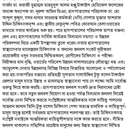
সার্জন ডা. ফরাজী মুহাম্মদ মাহবুবুল আলম মঞ্জু,টাঙ্গাইল মেডিকেল কলেজের
অধ্যক্ষ অধ্যাপক ডা. নূরুল আমিন মিঞা, হাসপাতালের পরিচালক ডা. মো.
আব্দুল কুদ্দুস, সদর থানার ভারপ্রাপ্ত কর্মকর্তা (ওসি) গোলাম মুক্তার আশরাফ
উদ্দিন চিকিৎসকবৃন্দ এবং স্থানীয় নেতৃবৃন্দ।পবিত্র কোরআন তেলাওয়াতের
মাধ্যমে সভার কার্যক্রম শুরু হয়। পরে হাসপাতালের পরিচালক স্বাগত বক্তব্য
দেন এবং হাসপাতালের সার্বিক কার্যক্রম বিদ্যমান সমস্যা ও উন্নয়ন
পরিকল্পনা নিয়ে একটি উপস্থাপনা তুলে ধরেন।সভায় হাসপাতালের
স্বাস্থ্যসেবার মানোন্নয়ন চিকিৎসক ও অন্যান্য জনবল সংকট দূরীকরণ
প্রয়োজনীয় ওষুধ সরবরাহ নিশ্চিতকরণ, রোগীদের চিকিৎসা ও পরীক্ষা-
নিরীক্ষার মান বৃদ্ধি, ওয়ার্ডের পরিবেশ উন্নয়ন দালালচক্রের দৌরাত্ম্য বন্ধ এবং
অ্যাম্বুলেন্স সেবার উন্নয়নসহ বিভিন্ন বিষয়ে বিস্তারিত আলোচনা ও পর্যালোচনা
করা হয়।সভাপতির বক্তব্যে প্রতিমন্ত্রী সুলতান সালাউদ্দিন টুকু বলেন টাঙ্গাইল
জেলার মানুষ যাতে উন্নত ও মানসম্মত স্বাস্থ্যসেবা পায় সে লক্ষ্যে আমি সর্বোচ্চ
গুরুত্ব দিয়ে কাজ করছি। হাসপাতালের জনবল সংকট দ্রুত নিরসনের চেষ্টা
করা হবে। তবে নতুন জনবল নিয়োগ না হওয়া পর্যন্ত বিদ্যমান জনবল দিয়েই
সর্বোচ্চ সেবা নিশ্চিত করতে সংশ্লিষ্টদের আন্তরিকতার সঙ্গে দায়িত্ব পালনের
আহ্বান জানান তিনি।টুকু বলেন চিকিৎসা পেশা অত্যন্ত মানবিক ও দায়িত্বপূর্ণ।
মানুষ অসুস্থ হলেই সর্বপ্রথম হাসপাতালের শরণাপন্ন হয়। তাই চিকিৎসকসহ
সংশ্লিষ্ট সবাইকে আন্তরিকতা দায়িত্বশীলতার সঙ্গে কাজ করতে হবে। সীমিত
জনবল থাকলেও সম্মিলিত প্রচেষ্টায় মানুষের জন্য উন্নত স্বাস্থ্যসেবা নিশ্চিত