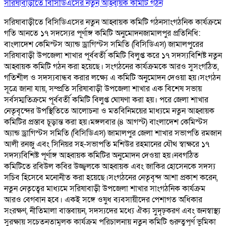
সরিষাবাড়ীতে বিসিডিএসের নতুন আহ্বায়ক কমিটি গঠন
সরিষাবাড়ীতে বিসিডিএসের নতুন আহ্বায়ক কমিটি গঠনসাংগঠনিক কার্যক্রমে
গতি আনতে ১৭ সদস্যের পূর্ণাঙ্গ কমিটি অনুমোদনজামালপুর প্রতিনিধি:
বাংলাদেশ কেমিস্টস অ্যান্ড ড্রাগিস্টস সমিতি (বিসিডিএস) জামালপুরের
সরিষাবাড়ী উপজেলা শাখার পূর্ববর্তী কমিটি বিলুপ্ত করে ১৭ সদস্যবিশিষ্ট নতুন
আহ্বায়ক কমিটি গঠন করা হয়েছে। সংগঠনের কার্যক্রমকে আরও সুসংগঠিত,
গতিশীল ও সদস্যবান্ধব করার লক্ষ্যে এ কমিটি অনুমোদন দেওয়া হয়।সংগঠন
সূত্রে জানা যায়, সম্প্রতি সরিষাবাড়ী উপজেলা শাখার এক বিশেষ সভায়
সর্বসম্মতিক্রমে পূর্ববর্তী কমিটি বিলুপ্ত ঘোষণা করা হয়। পরে জেলা শাখার
নেতৃবৃন্দের উপস্থিতিতে আলোচনা ও মতবিনিময়ের মাধ্যমে নতুন আহ্বায়ক
কমিটির প্রস্তাব চূড়ান্ত করা হয়।মঙ্গলবার (৪ আগস্ট) বাংলাদেশ কেমিস্টস
অ্যান্ড ড্রাগিস্টস সমিতি (বিসিডিএস) জামালপুর জেলা শাখার সভাপতি রমজান
আলী রনজু এবং সিনিয়র সহ-সভাপতি মশিউর রহমানের যৌথ স্বাক্ষরে ১৭
সদস্যবিশিষ্ট পূর্ণাঙ্গ আহ্বায়ক কমিটির অনুমোদন দেওয়া হয়।নবগঠিত
কমিটিতে রবিউল কবির উজ্জ্বলকে আহ্বায়ক এবং জাকির হোসেনকে সদস্য
সচিব হিসেবে মনোনীত করা হয়েছে।সংগঠনের নেতৃবৃন্দ আশা প্রকাশ করেন,
নতুন নেতৃত্বের মাধ্যমে সরিষাবাড়ী উপজেলা শাখার সাংগঠনিক কার্যক্রম
আরও বেগবান হবে। একই সঙ্গে ওষুধ ব্যবসায়ীদের পেশাগত অধিকার
সংরক্ষণ, নীতিমালা বাস্তবায়ন, সদস্যদের মধ্যে ঐক্য সুদৃঢ়করণ এবং জনস্বাস্থ্য
সুরক্ষায় সচেতনতামূলক কার্যক্রম পরিচালনায় নতুন কমিটি গুরুত্বপূর্ণ ভূমিকা