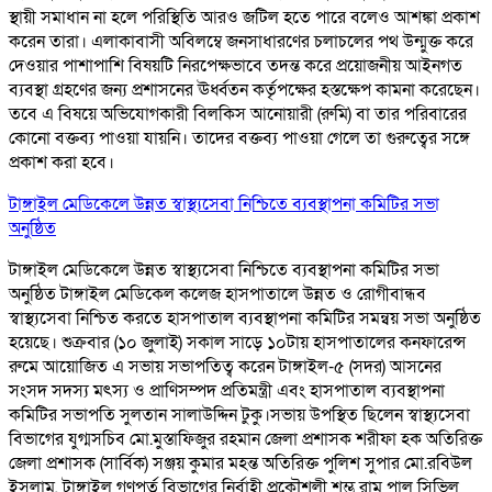
স্থায়ী সমাধান না হলে পরিস্থিতি আরও জটিল হতে পারে বলেও আশঙ্কা প্রকাশ
করেন তারা। এলাকাবাসী অবিলম্বে জনসাধারণের চলাচলের পথ উন্মুক্ত করে
দেওয়ার পাশাপাশি বিষয়টি নিরপেক্ষভাবে তদন্ত করে প্রয়োজনীয় আইনগত
ব্যবস্থা গ্রহণের জন্য প্রশাসনের ঊর্ধ্বতন কর্তৃপক্ষের হস্তক্ষেপ কামনা করেছেন।
তবে এ বিষয়ে অভিযোগকারী বিলকিস আনোয়ারী (রুমি) বা তার পরিবারের
কোনো বক্তব্য পাওয়া যায়নি। তাদের বক্তব্য পাওয়া গেলে তা গুরুত্বের সঙ্গে
প্রকাশ করা হবে।
টাঙ্গাইল মেডিকেলে উন্নত স্বাস্থ্যসেবা নিশ্চিতে ব্যবস্থাপনা কমিটির সভা
অনুষ্ঠিত
টাঙ্গাইল মেডিকেলে উন্নত স্বাস্থ্যসেবা নিশ্চিতে ব্যবস্থাপনা কমিটির সভা
অনুষ্ঠিত টাঙ্গাইল মেডিকেল কলেজ হাসপাতালে উন্নত ও রোগীবান্ধব
স্বাস্থ্যসেবা নিশ্চিত করতে হাসপাতাল ব্যবস্থাপনা কমিটির সমন্বয় সভা অনুষ্ঠিত
হয়েছে। শুক্রবার (১০ জুলাই) সকাল সাড়ে ১০টায় হাসপাতালের কনফারেন্স
রুমে আয়োজিত এ সভায় সভাপতিত্ব করেন টাঙ্গাইল-৫ (সদর) আসনের
সংসদ সদস্য মৎস্য ও প্রাণিসম্পদ প্রতিমন্ত্রী এবং হাসপাতাল ব্যবস্থাপনা
কমিটির সভাপতি সুলতান সালাউদ্দিন টুকু।সভায় উপস্থিত ছিলেন স্বাস্থ্যসেবা
বিভাগের যুগ্মসচিব মো.মুস্তাফিজুর রহমান জেলা প্রশাসক শরীফা হক অতিরিক্ত
জেলা প্রশাসক (সার্বিক) সঞ্জয় কুমার মহন্ত অতিরিক্ত পুলিশ সুপার মো.রবিউল
ইসলাম, টাঙ্গাইল গণপূর্ত বিভাগের নির্বাহী প্রকৌশলী শম্ভু রাম পাল সিভিল