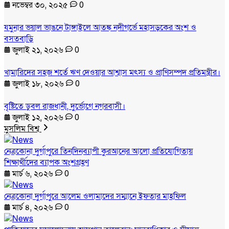
নভেম্বর ৩০, ২০২৫
0
যমুনার ভয়াল ভাঙনে টাঙ্গাইলে আতঙ্ক নদীগর্ভে মহাসড়কের অংশ ও
বসতবাড়ি
জুলাই ২১, ২০২৬
0
খামারিদের সহজ শর্তে ঋণ দেওয়ার আশ্বাস মৎস্য ও প্রাণিসম্পদ প্রতিমন্ত্রীর।
জুলাই ১৮, ২০২৬
0
বৃষ্টিতে ডুবল রাজধানী, দুর্ভোগে নগরবাসী।
জুলাই ১২, ২০২৬
0
মুসলিম বিশ্ব
নেত্রকোনা দুর্গাপুরে তিনদিনব্যাপী কুরআনের আলো প্রতিযোগিতায়
শিক্ষার্থীদের ব্যাপক অংশগ্রহণ
মার্চ ৬, ২০২৬
0
নেত্রকোনা দুর্গাপুরে আলেম ওলামাদের সম্মানে ইফতার মাহফিল
মার্চ ৪, ২০২৬
0