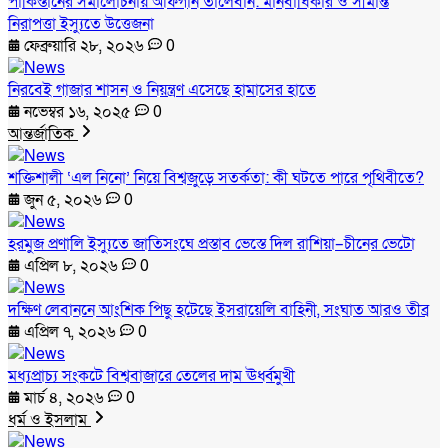
পাকিস্তানের সমালোচনায় আফগান তালেবান: মানবাধিকার ও সীমান্ত
নিরাপত্তা ইস্যুতে উত্তেজনা
ফেব্রুয়ারি ২৮, ২০২৬
0
নিরবেই গাজার শাসন ও নিয়ন্ত্রণ এসেছে হামাসের হাতে
নভেম্বর ১৬, ২০২৫
0
আন্তর্জাতিক
শক্তিশালী ‘এল নিনো’ নিয়ে বিশ্বজুড়ে সতর্কতা: কী ঘটতে পারে পৃথিবীতে?
জুন ৫, ২০২৬
0
হরমুজ প্রণালি ইস্যুতে জাতিসংঘে প্রস্তাব ভেস্তে দিল রাশিয়া–চীনের ভেটো
এপ্রিল ৮, ২০২৬
0
দক্ষিণ লেবাননে আংশিক পিছু হটেছে ইসরায়েলি বাহিনী, সংঘাত আরও তীব্র
এপ্রিল ৭, ২০২৬
0
মধ্যপ্রাচ্য সংকটে বিশ্ববাজারে তেলের দাম ঊর্ধ্বমুখী
মার্চ ৪, ২০২৬
0
ধর্ম ও ইসলাম