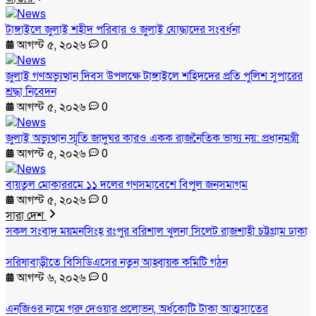
টাঙ্গাইলে জুলাই শহীদ পরিবার ও জুলাই যোদ্ধাদের সংবর্ধনা
আগস্ট ৫, ২০২৬
0
জুলাই গণঅভ্যুত্থান দিবস উপলক্ষে টাঙ্গাইলে শহিদদের প্রতি পুলিশ সুপারের
শ্রদ্ধা নিবেদন
আগস্ট ৫, ২০২৬
0
জুলাই অভ্যুত্থান স্মৃতি জাদুঘর কারও একক রাজনৈতিক ভাষ্য নয়: প্রধানমন্ত্রী
আগস্ট ৫, ২০২৬
0
বায়তুল মোকাররমে ১১ দলের গণসমাবেশে বিপুল জনসমাগম
আগস্ট ৫, ২০২৬
0
সারা দেশ
সকল সংবাদ
ময়মনসিংহ
রংপুর
বরিশাল
খুলনা
সিলেট
রাজশাহী
চট্টগ্রাম
ঢাকা
সরিষাবাড়ীতে বিসিডিএসের নতুন আহ্বায়ক কমিটি গঠন
আগস্ট ৬, ২০২৬
0
এনজিওর নামে গরু দেওয়ার প্রলোভন, অর্ধকোটি টাকা আত্মসাতের