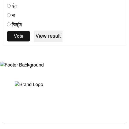
হ্যাঁ
না
কিছুটা
View result
Vote
সম্পাদক ও প্রকাশকঃ মোঃ আরিফুল ইসলাম
ভারপ্রাপ্ত সম্পাদকঃ শেখ মাহদী হাসান শিবলী