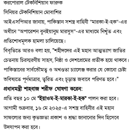
করপোরাল টেকনিশিয়ান ফারুক
সিনিয়র টেকনিশিয়ান মোবাশির
আইএসপিআর জানায়, পাকিস্তান সশস্ত্র বাহিনী “মারকা-ই-হক”-এর
অধীনে “অপারেশন বুনইয়ানুম মারসুস”-এর মাধ্যমে নিখুঁত এবং
প্রতিশোধমূলক হামলা চালিয়েছে।
বিবৃতিতে আরও বলা হয়, "শহীদদের এই মহান আত্মত্যাগ জাতির
চেতনায় চিরস্মরণীয় সাহস, নিষ্ঠা ও দেশপ্রেমের প্রতীক হয়ে থাকবে।
পাকিস্তানের সার্বভৌমত্ব ও অখণ্ডতা চ্যালেঞ্জ করার যে কোনো চেষ্টা
ভবিষ্যতে পূর্ণমাত্রার, ত্বরিত এবং চূড়ান্ত জবাবে পরিণত হবে।"
প্রধানমন্ত্রী শাহবাজ শরীফ ঘোষণা করেন:
প্রতি বছর ১০ মে
"ইয়াওম-ই-মারকা-ই-হক"
পালন করা হবে।
আগামী শুক্রবার, ১৬ মে ২০২৫-এ সশস্ত্র বাহিনীর এই মহান
সাফল্যের জন্য কৃতজ্ঞতা প্রকাশ ও শ্রদ্ধা জানানোর দিন হিসেবে
উদযাপন করা হবে।