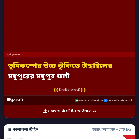
ছবি: মুক্তধ্বনি
ভূমিকম্পের উচ্চ ঝুঁকিতে টাঙ্গাইলের
মধুপুরের মধুপুর ফল্ট
❮❮
❯❯
বিস্তারিত কমেন্টে
www.muktodhoni.com
/muktodhoni.com.bd
CBN ডার্ক স্টাইল ডাউনলোড
📅 কালবেলা স্টাইল
ডায়াগোনাল কাট + রেড BG