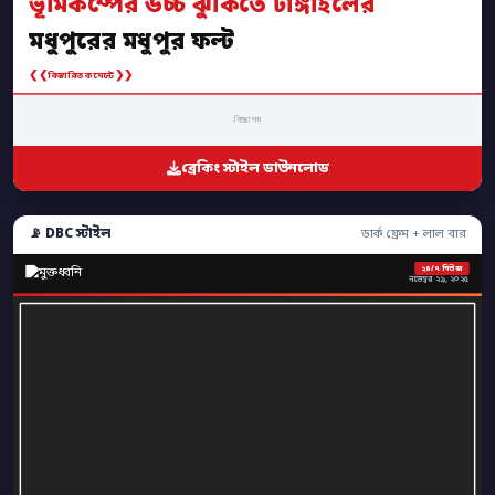
ভূমিকম্পের উচ্চ ঝুঁকিতে টাঙ্গাইলের
মধুপুরের মধুপুর ফল্ট
❮❮
❯❯
বিস্তারিত কমেন্টে
বিজ্ঞাপন
ব্রেকিং স্টাইল ডাউনলোড
📡 DBC স্টাইল
ডার্ক ফ্রেম + লাল বার
২৪/৭ নিউজ
নভেম্বর ২৯, ২০২৫