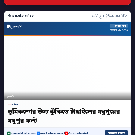
🔷 সমকাল স্টাইল
নেভি ব্লু + ট্রাই-কালার স্ট্রিপ
সর্বশেষ খবর
নভেম্বর ২৯, ২০২৫
মুক্তধ্বনি
সর্বশেষ
ভূমিকম্পের উচ্চ ঝুঁকিতে টাঙ্গাইলের মধুপুরের
মধুপুর ফল্ট
বিস্তারিত কমেন্টে
www.muktodhoni.com
/muktodhoni.com.bd
@muktodhonibd