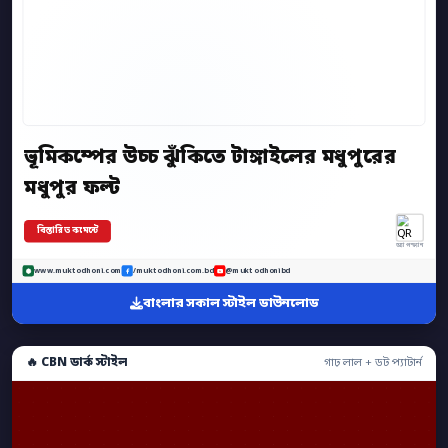
ভূমিকম্পের উচ্চ ঝুঁকিতে টাঙ্গাইলের মধুপুরের
মধুপুর ফল্ট
বিস্তারিত কমেন্টে
অ্যাপ স্ক্যান
www.muktodhoni.com
/muktodhoni.com.bd
@muktodhonibd
বাংলার সকাল স্টাইল ডাউনলোড
🔥 CBN ডার্ক স্টাইল
গাঢ় লাল + ডট প্যাটার্ন