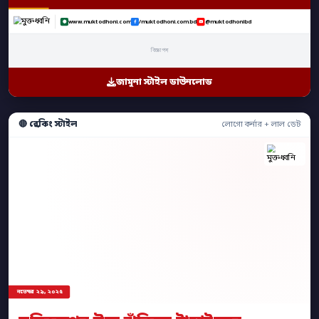
www.muktodhoni.com
/muktodhoni.com.bd
@muktodhonibd
বিজ্ঞাপন
জামুনা স্টাইল ডাউনলোড
🔴 ব্রেকিং স্টাইল
লোগো কর্নার + লাল ডেট
নভেম্বর ২৯, ২০২৫