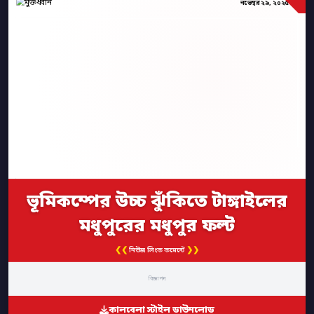
নভেম্বর ২৯, ২০২৫
ভূমিকম্পের উচ্চ ঝুঁকিতে টাঙ্গাইলের
মধুপুরের মধুপুর ফল্ট
❮❮
❯❯
নিউজ লিংক কমেন্টে
বিজ্ঞাপন
কালবেলা স্টাইল ডাউনলোড