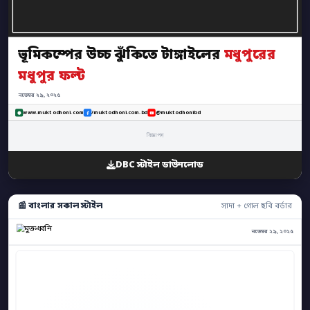
ভূমিকম্পের উচ্চ ঝুঁকিতে টাঙ্গাইলের
মধুপুরের
মধুপুর ফল্ট
নভেম্বর ২৯, ২০২৫
www.muktodhoni.com
/muktodhoni.com.bd
@muktodhonibd
বিজ্ঞাপন
DBC স্টাইল ডাউনলোড
📰 বাংলার সকাল স্টাইল
সাদা + গোল ছবি বর্ডার
নভেম্বর ২৯, ২০২৫