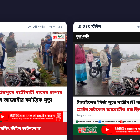
📡 DBC স্টাইল
লোগো কর্নার + লাল ডেট
ড
র্জাপুরে যাত্রীবাহী বাসের চাপায়
রোহীর মর্মান্তিক মৃত্যু
টাঙ্গাইলের মির্জাপুরে যাত্রীবাহী
মোটরসাইকেল আরোহীর মর্মান্তিক 
ডিসেম্বর ৩০, ২০২৫
www.muktodhoni.com
/muktodhoni.com.bd
@muktodhonibd
ব্রেকিং স্টাইল ডাউনলোড