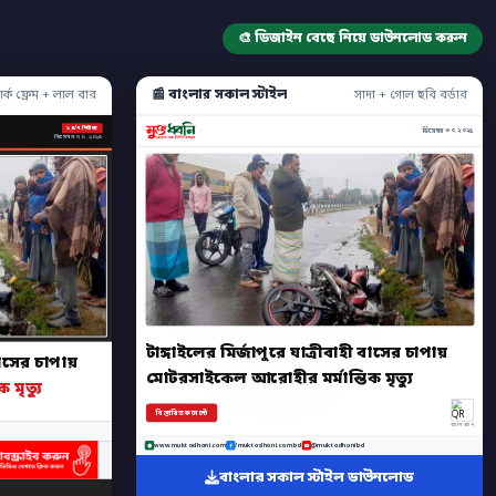
🎨 ডিজাইন বেছে নিয়ে ডাউনলোড করুন
📰 বাংলার সকাল স্টাইল
ার্ক ফ্রেম + লাল বার
সাদা + গোল ছবি বর্ডার
২৪/৭ নিউজ
ডিসেম্বর ৩০, ২০২৫
ডিসেম্বর ৩০, ২০২৫
টাঙ্গাইলের মির্জাপুরে যাত্রীবাহী বাসের চাপায়
 বাসের চাপায়
মোটরসাইকেল আরোহীর মর্মান্তিক মৃত্যু
মৃত্যু
বিস্তারিত কমেন্টে
অ্যাপ স্ক্যান
www.muktodhoni.com
/muktodhoni.com.bd
@muktodhonibd
বাংলার সকাল স্টাইল ডাউনলোড