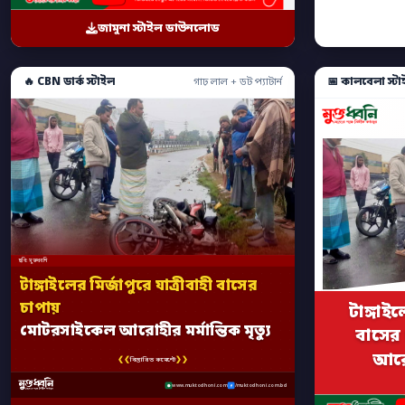
জামুনা স্টাইল ডাউনলোড
🔥 CBN ডার্ক স্টাইল
📅 কালবেলা স্টা
গাঢ় লাল + ডট প্যাটার্ন
ছবি: মুক্তধ্বনি
টাঙ্গাইলের মির্জাপুরে যাত্রীবাহী বাসের
চাপায়
টাঙ্গাইল
মোটরসাইকেল আরোহীর মর্মান্তিক মৃত্যু
বাসের
আরোহ
❮❮
❯❯
বিস্তারিত কমেন্টে
www.muktodhoni.com
/muktodhoni.com.bd