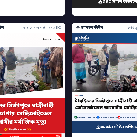
DBC স্টাইল ডাউনল
ইল
🔷 সমকাল স্টাইল
ডায়াগোনাল কাট + রেড BG
নেভি ব্ল
ডিসেম্বর ৩০, ২০২৫
মুক্তধ্বনি
সর্বশেষ
টাঙ্গাইলের মির্জাপুরে যাত্রীবাহী
ের মির্জাপুরে যাত্রীবাহী
মোটরসাইকেল আরোহীর মর্মান্তিক 
 চাপায় মোটরসাইকেল
www.muktodhoni.com
/muktodhoni.com.bd
@muktodhonibd
ীর মর্মান্তিক মৃত্যু
সমকাল স্টাইল ডাউন
❮❮
❯❯
নিউজ লিংক কমেন্টে