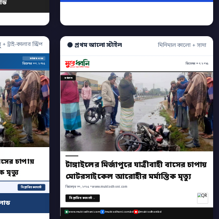
োড
ু + ট্রাই-কালার স্ট্রিপ
⚫ প্রথম আলো স্টাইল
মিনিমাল কালো + সাদা
সর্বশেষ খবর
ডিসেম্বর ৩০, ২০২৫
ডিসেম্বর ৩০, ২০২৫
সর্বশেষ
 বাসের চাপায়
টাঙ্গাইলের মির্জাপুরে যাত্রীবাহী বাসের চাপায়
মৃত্যু
মোটরসাইকেল আরোহীর মর্মান্তিক মৃত্যু
ডিসেম্বর ৩০, ২০২৫ • www.muktodhoni.com
বিস্তারিত কমেন্টে
বিস্তারিত কমেন্টে →
লোড
www.muktodhoni.com
/muktodhoni.com.bd
@muktodhonibd