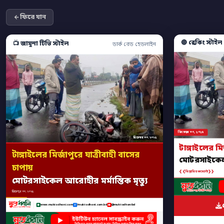
ফিরে যান
🔴 ব্রেকিং স্টাইল
📺 জামুনা টিভি স্টাইল
ডার্ক রেড হেডলাইন
ডিসেম্বর ৩০, ২০২৫
ডিসেম্বর ৩০, ২০২৫
টাঙ্গাইলের মি
টাঙ্গাইলের মির্জাপুরে যাত্রীবাহী বাসের
মোটরসাইকেল আ
চাপায়
❮❮
❯❯
বিস্তারিত কমেন্টে
মোটরসাইকেল আরোহীর মর্মান্তিক মৃত্যু
ডিসেম্বর ৩০, ২০২৫
www.muktodhoni.com
/muktodhoni.com.bd
@muktodhonibd