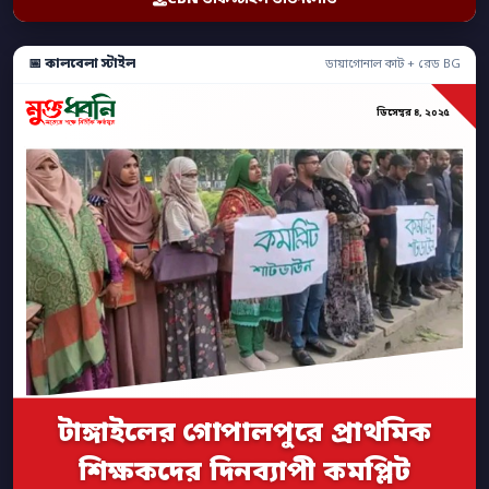
📅 কালবেলা স্টাইল
ডায়াগোনাল কাট + রেড BG
ডিসেম্বর ৪, ২০২৫
টাঙ্গাইলের গোপালপুরে প্রাথমিক
শিক্ষকদের দিনব্যাপী কমপ্লিট