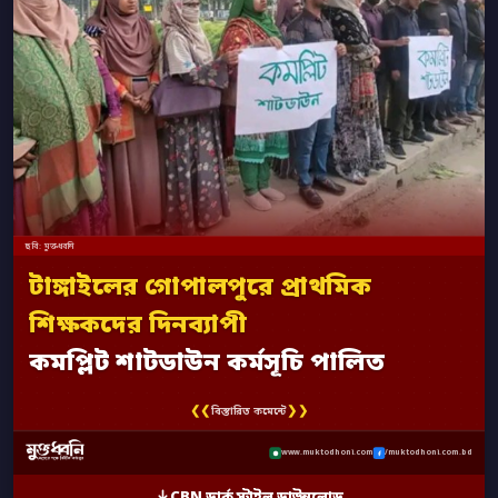
ছবি: মুক্তধ্বনি
টাঙ্গাইলের গোপালপুরে প্রাথমিক
শিক্ষকদের দিনব্যাপী
কমপ্লিট শাটডাউন কর্মসূচি পালিত
❮❮
❯❯
বিস্তারিত কমেন্টে
www.muktodhoni.com
/muktodhoni.com.bd
CBN ডার্ক স্টাইল ডাউনলোড