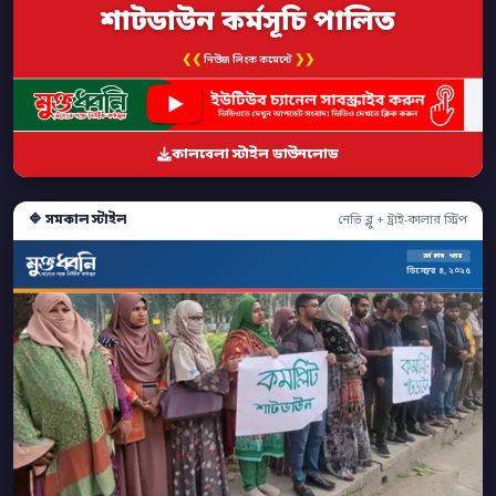
শাটডাউন কর্মসূচি পালিত
❮❮
❯❯
নিউজ লিংক কমেন্টে
কালবেলা স্টাইল ডাউনলোড
🔷 সমকাল স্টাইল
নেভি ব্লু + ট্রাই-কালার স্ট্রিপ
সর্বশেষ খবর
ডিসেম্বর ৪, ২০২৫