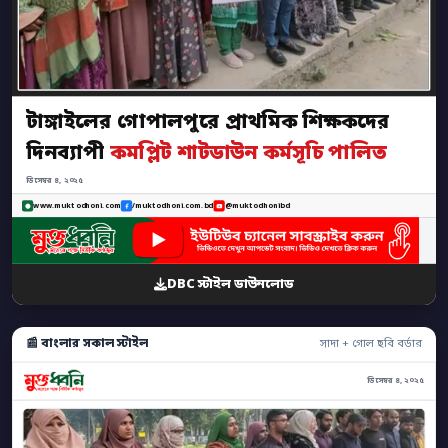
টাঙ্গাইলের গোপালপুরে প্রাথমিক শিক্ষকদের
দিনব্যাপী
কমপ্লিট শাটডাউন কর্মসূচি পালিত
ডিসেম্বর ৪, ২০২৫
www.muktodhoni.com
/muktodhoni.com.bd
@muktodhonibd
DBC স্টাইল ডাউনলোড
📰 বাংলার সকাল স্টাইল
সাদা + গোল ছবি বর্ডার
ডিসেম্বর ৪, ২০২৫