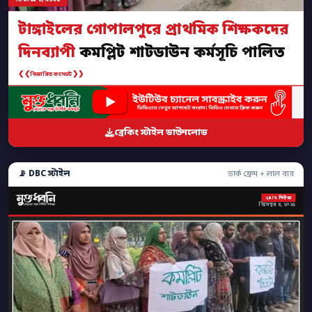
টাঙ্গাইলের গোপালপুরে প্রাথমিক শিক্ষকদের
দিনব্যাপী
কমপ্লিট শাটডাউন কর্মসূচি পালিত
❮❮
❯❯
বিস্তারিত কমেন্টে
ব্রেকিং স্টাইল ডাউনলোড
📡 DBC স্টাইল
ডার্ক ফ্রেম + লাল বার
২৪/৭ নিউজ
ডিসেম্বর ৪, ২০২৫