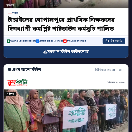
মুক্তধ্বনি
সর্বশেষ
টাঙ্গাইলের গোপালপুরে প্রাথমিক শিক্ষকদের
দিনব্যাপী কমপ্লিট শাটডাউন কর্মসূচি পালিত
বিস্তারিত কমেন্টে
www.muktodhoni.com
/muktodhoni.com.bd
@muktodhonibd
সমকাল স্টাইল ডাউনলোড
⚫ প্রথম আলো স্টাইল
মিনিমাল কালো + সাদা
ডিসেম্বর ৪, ২০২৫
সর্বশেষ