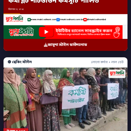
কমপ্লিট শাটডাউন কর্মসূচি পালিত
ডিসেম্বর ৪, ২০২৫
www.muktodhoni.com
/muktodhoni.com.bd
@muktodhonibd
জামুনা স্টাইল ডাউনলোড
🔴 ব্রেকিং স্টাইল
লোগো কর্নার + লাল ডেট
ডিসেম্বর ৪, ২০২৫