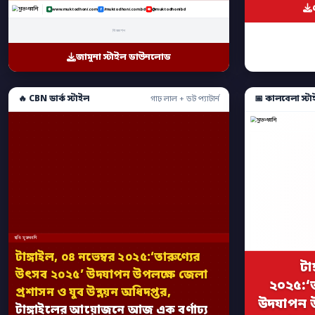
www.muktodhoni.com
/muktodhoni.com.bd
@muktodhonibd
বিজ্ঞাপন
জামুনা স্টাইল ডাউনলোড
🔥 CBN ডার্ক স্টাইল
📅 কালবেলা স্টা
গাঢ় লাল + ডট প্যাটার্ন
ছবি: মুক্তধ্বনি
টাঙ্গাইল, ০৪ নভেম্বর ২০২৫:‘তারুণ্যের
টা
উৎসব ২০২৫’ উদযাপন উপলক্ষে জেলা
২০২৫:‘
প্রশাসন ও যুব উন্নয়ন অধিদপ্তর,
উদযাপন উ
টাঙ্গাইলের আয়োজনে আজ এক বর্ণাঢ্য