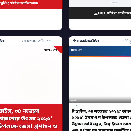
ব্রেকিং স্টাইল ডাউনলোড
বিজ্ঞাপন
DBC স্টাইল ডাউনল
ইল
🔷 সমকাল স্টাইল
ডায়াগোনাল কাট + রেড BG
নেভি ব্ল
নভেম্বর ৪, ২০২৫
মুক্তধ্বনি
সর্বশেষ
ঙ্গাইল, ০৪ নভেম্বর
টাঙ্গাইল, ০৪ নভেম্বর ২০২৫:‘তার
২০২৫’ উদযাপন উপলক্ষে জেলা প
তারুণ্যের উৎসব ২০২৫’
উন্নয়ন অধিদপ্তর, টাঙ্গাইলের
পলক্ষে জেলা প্রশাসন ও
এক বর্ণাঢ্য যুব সমাবেশ অনুষ্ঠিত 