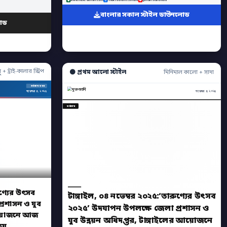
www.muktodhoni.com
/muktodhoni.com.bd
@muktodhonibd
বাংলার সকাল স্টাইল ডাউনলোড
োড
ু + ট্রাই-কালার স্ট্রিপ
⚫ প্রথম আলো স্টাইল
মিনিমাল কালো + সাদা
সর্বশেষ খবর
নভেম্বর ৪, ২০২৫
নভেম্বর ৪, ২০২৫
সর্বশেষ
ুণ্যের উৎসব
টাঙ্গাইল, ০৪ নভেম্বর ২০২৫:‘তারুণ্যের উৎসব
্রশাসন ও যুব
২০২৫’ উদযাপন উপলক্ষে জেলা প্রশাসন ও
 আয়োজনে আজ
যুব উন্নয়ন অধিদপ্তর, টাঙ্গাইলের আয়োজনে
হয়