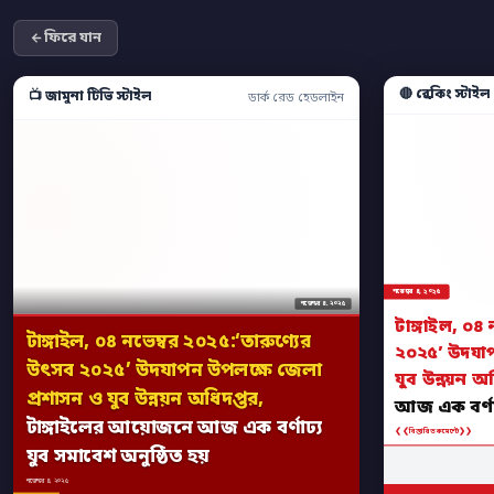
ফিরে যান
🔴 ব্রেকিং স্টাইল
📺 জামুনা টিভি স্টাইল
ডার্ক রেড হেডলাইন
নভেম্বর ৪, ২০২৫
নভেম্বর ৪, ২০২৫
টাঙ্গাইল, ০৪
টাঙ্গাইল, ০৪ নভেম্বর ২০২৫:‘তারুণ্যের
২০২৫’ উদযাপ
উৎসব ২০২৫’ উদযাপন উপলক্ষে জেলা
যুব উন্নয়ন অ
প্রশাসন ও যুব উন্নয়ন অধিদপ্তর,
আজ এক বর্ণাঢ
টাঙ্গাইলের আয়োজনে আজ এক বর্ণাঢ্য
❮❮
❯❯
বিস্তারিত কমেন্টে
যুব সমাবেশ অনুষ্ঠিত হয়
নভেম্বর ৪, ২০২৫