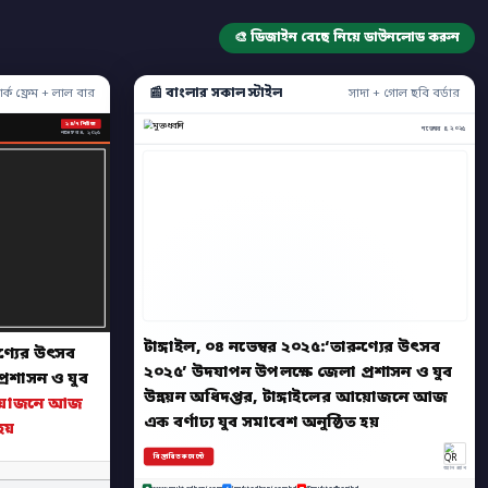
🎨 ডিজাইন বেছে নিয়ে ডাউনলোড করুন
📰 বাংলার সকাল স্টাইল
ার্ক ফ্রেম + লাল বার
সাদা + গোল ছবি বর্ডার
২৪/৭ নিউজ
নভেম্বর ৪, ২০২৫
নভেম্বর ৪, ২০২৫
টাঙ্গাইল, ০৪ নভেম্বর ২০২৫:‘তারুণ্যের উৎসব
ুণ্যের উৎসব
২০২৫’ উদযাপন উপলক্ষে জেলা প্রশাসন ও যুব
্রশাসন ও যুব
উন্নয়ন অধিদপ্তর, টাঙ্গাইলের আয়োজনে আজ
আয়োজনে আজ
এক বর্ণাঢ্য যুব সমাবেশ অনুষ্ঠিত হয়
হয়
বিস্তারিত কমেন্টে
অ্যাপ স্ক্যান