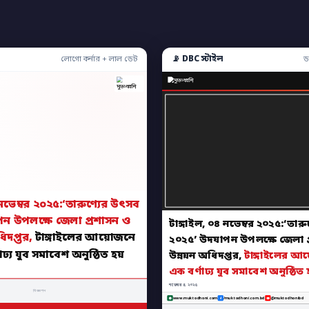
📡 DBC স্টাইল
লোগো কর্নার + লাল ডেট
ড
 নভেম্বর ২০২৫:‘তারুণ্যের উৎসব
ন উপলক্ষে জেলা প্রশাসন ও
টাঙ্গাইল, ০৪ নভেম্বর ২০২৫:‘তার
ধিদপ্তর,
টাঙ্গাইলের আয়োজনে
২০২৫’ উদযাপন উপলক্ষে জেলা প
্য যুব সমাবেশ অনুষ্ঠিত হয়
উন্নয়ন অধিদপ্তর,
টাঙ্গাইলের 
এক বর্ণাঢ্য যুব সমাবেশ অনুষ্ঠিত 
নভেম্বর ৪, ২০২৫
বিজ্ঞাপন
www.muktodhoni.com
/muktodhoni.com.bd
@muktodhonibd