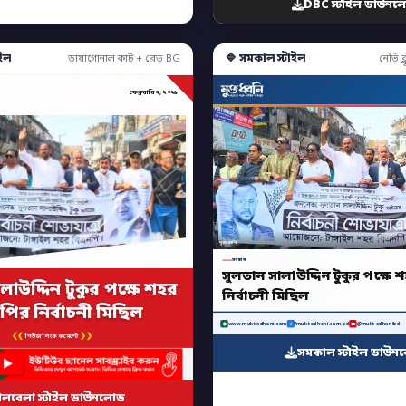
DBC স্টাইল ডাউনল
ইল
🔷 সমকাল স্টাইল
ডায়াগোনাল কাট + রেড BG
নেভি ব্ল
ফেব্রুয়ারি ৭, ২০২৬
মুক্তধ্বনি
সর্বশেষ
সুলতান সালাউদ্দিন টুকুর পক্ষে
লাউদ্দিন টুকুর পক্ষে শহর
নির্বাচনী মিছিল
ির নির্বাচনী মিছিল
www.muktodhoni.com
/muktodhoni.com.bd
@muktodhonibd
❮❮
❯❯
নিউজ লিংক কমেন্টে
সমকাল স্টাইল ডাউন
ালবেলা স্টাইল ডাউনলোড