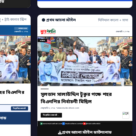
োড
ু + ট্রাই-কালার স্ট্রিপ
⚫ প্রথম আলো স্টাইল
মিনিমাল কালো + সাদা
সর্বশেষ খবর
ফেব্রুয়ারি ৭, ২০২৬
ফেব্রুয়ারি ৭, ২০২৬
সর্বশেষ
 শহর বিএনপির
সুলতান সালাউদ্দিন টুকুর পক্ষে শহর
বিএনপির নির্বাচনী মিছিল
ফেব্রুয়ারি ৭, ২০২৬ • www.muktodhoni.com
বিস্তারিত কমেন্টে
বিস্তারিত কমেন্টে →
লোড
www.muktodhoni.com
/muktodhoni.com.bd
@muktodhonibd
প্রথম আলো স্টাইল ডাউনলোড