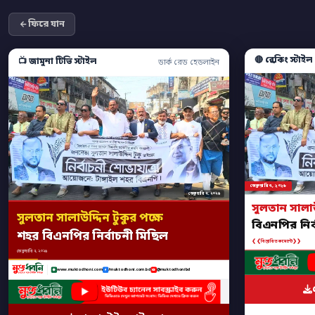
ফিরে যান
🔴 ব্রেকিং স্টাইল
📺 জামুনা টিভি স্টাইল
ডার্ক রেড হেডলাইন
ফেব্রুয়ারি ৭, ২০২৬
ফেব্রুয়ারি ৭, ২০২৬
সুলতান সালাউদ
সুলতান সালাউদ্দিন টুকুর পক্ষে
বিএনপির নির্
শহর বিএনপির নির্বাচনী মিছিল
❮❮
❯❯
বিস্তারিত কমেন্টে
ফেব্রুয়ারি ৭, ২০২৬
www.muktodhoni.com
/muktodhoni.com.bd
@muktodhonibd