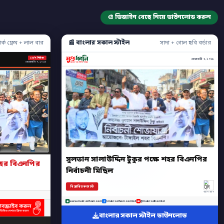
🎨 ডিজাইন বেছে নিয়ে ডাউনলোড করুন
📰 বাংলার সকাল স্টাইল
ার্ক ফ্রেম + লাল বার
সাদা + গোল ছবি বর্ডার
২৪/৭ নিউজ
ফেব্রুয়ারি ৭, ২০২৬
ফেব্রুয়ারি ৭, ২০২৬
সুলতান সালাউদ্দিন টুকুর পক্ষে শহর বিএনপির
হর বিএনপির
নির্বাচনী মিছিল
বিস্তারিত কমেন্টে
অ্যাপ স্ক্যান
www.muktodhoni.com
/muktodhoni.com.bd
@muktodhonibd
বাংলার সকাল স্টাইল ডাউনলোড