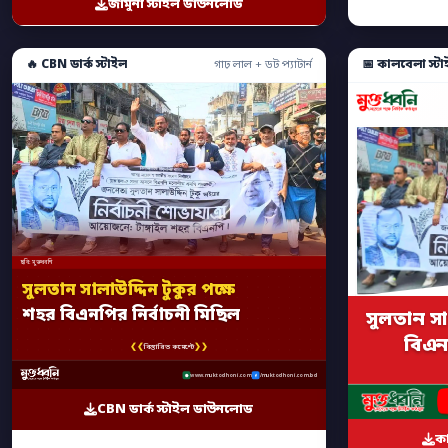
জামুনা স্টাইল ডাউনলোড
🔥 CBN ডার্ক স্টাইল
📅 কালবেলা স্টা
গাঢ় লাল + ডট প্যাটার্ন
ছবি: মুক্তধ্বনি
সুলতান সালাউদ্দিন টুকুর পক্ষে
শহর বিএনপির নির্বাচনী মিছিল
সুলতান সা
বিএনপ
❮❮
❯❯
বিস্তারিত কমেন্টে
www.muktodhoni.com
/muktodhoni.com.bd
CBN ডার্ক স্টাইল ডাউনলোড
ক