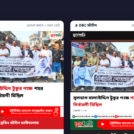
📡 DBC স্টাইল
লোগো কর্নার + লাল ডেট
ড
্দিন টুকুর পক্ষে
শহর
বাচনী মিছিল
সুলতান সালাউদ্দিন টুকুর পক্ষে
শ
নির্বাচনী মিছিল
ফেব্রুয়ারি ৭, ২০২৬
www.muktodhoni.com
/muktodhoni.com.bd
@muktodhonibd
ব্রেকিং স্টাইল ডাউনলোড