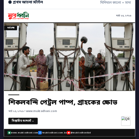
⚫ প্রথম আলো স্টাইল
মিনিমাল কালো + সাদা
মার্চ ২৫, ২০২৬
সর্বশেষ
শিকলবন্দি পেট্রল পাম্প, গ্রাহকের ক্ষোভ
মার্চ ২৫, ২০২৬ • www.muktodhoni.com
বিস্তারিত কমেন্টে →
www.muktodhoni.com
/muktodhoni.com.bd
@muktodhonibd