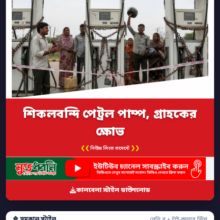
শিকলবন্দি পেট্রল পাম্প, গ্রাহকের
ক্ষোভ
❮❮
❯❯
নিউজ লিংক কমেন্টে
কালবেলা স্টাইল ডাউনলোড
🔷 সমকাল স্টাইল
নেভি ব্লু + ট্রাই-কালার স্ট্রিপ