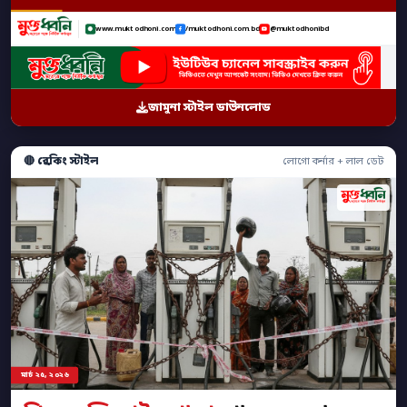
www.muktodhoni.com
/muktodhoni.com.bd
@muktodhonibd
জামুনা স্টাইল ডাউনলোড
🔴 ব্রেকিং স্টাইল
লোগো কর্নার + লাল ডেট
মার্চ ২৫, ২০২৬