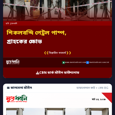
ছবি: মুক্তধ্বনি
শিকলবন্দি পেট্রল পাম্প,
গ্রাহকের ক্ষোভ
❮❮
❯❯
বিস্তারিত কমেন্টে
www.muktodhoni.com
/muktodhoni.com.bd
CBN ডার্ক স্টাইল ডাউনলোড
📅 কালবেলা স্টাইল
ডায়াগোনাল কাট + রেড BG
মার্চ ২৫, ২০২৬