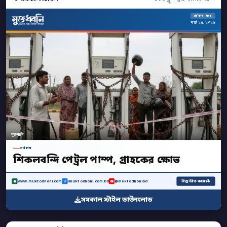
সর্বশেষ খবর
মার্চ ২৫, ২০২৬
মুক্তধ্বনি
সর্বশেষ
শিকলবন্দি পেট্রল পাম্প, গ্রাহকের ক্ষোভ
বিস্তারিত কমেন্টে
www.muktodhoni.com
/muktodhoni.com.bd
@muktodhonibd
সমকাল স্টাইল ডাউনলোড