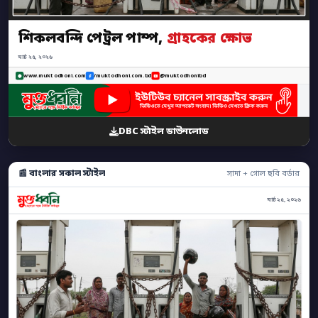
শিকলবন্দি পেট্রল পাম্প,
গ্রাহকের ক্ষোভ
মার্চ ২৫, ২০২৬
www.muktodhoni.com
/muktodhoni.com.bd
@muktodhonibd
DBC স্টাইল ডাউনলোড
📰 বাংলার সকাল স্টাইল
সাদা + গোল ছবি বর্ডার
মার্চ ২৫, ২০২৬