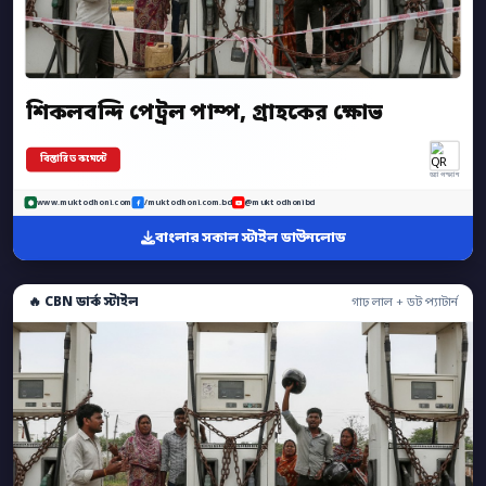
শিকলবন্দি পেট্রল পাম্প, গ্রাহকের ক্ষোভ
বিস্তারিত কমেন্টে
অ্যাপ স্ক্যান
www.muktodhoni.com
/muktodhoni.com.bd
@muktodhonibd
বাংলার সকাল স্টাইল ডাউনলোড
🔥 CBN ডার্ক স্টাইল
গাঢ় লাল + ডট প্যাটার্ন