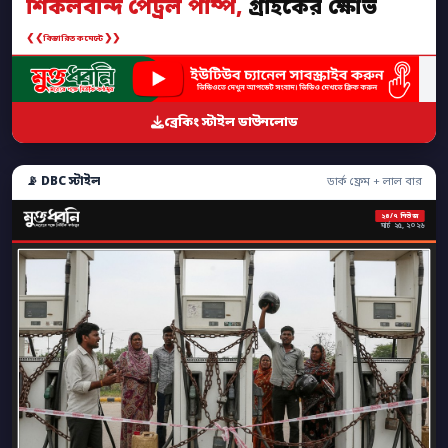
শিকলবন্দি পেট্রল পাম্প,
গ্রাহকের ক্ষোভ
❮❮
❯❯
বিস্তারিত কমেন্টে
ব্রেকিং স্টাইল ডাউনলোড
📡 DBC স্টাইল
ডার্ক ফ্রেম + লাল বার
২৪/৭ নিউজ
মার্চ ২৫, ২০২৬