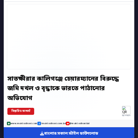
সাতক্ষীরার কালিগঞ্জে চেয়ারম্যানের বিরুদ্ধে
জমি দখল ও বৃদ্ধাকে ভারতে পাঠানোর
অভিযোগ
বিস্তারিত কমেন্টে
অ্যাপ স্ক্যান
www.muktodhoni.com
/muktodhoni.com.bd
@muktodhonibd
বাংলার সকাল স্টাইল ডাউনলোড