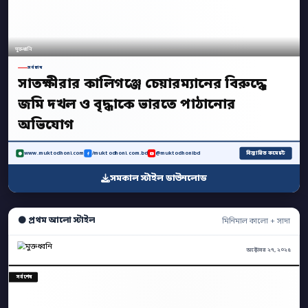
মুক্তধ্বনি
সর্বশেষ
সাতক্ষীরার কালিগঞ্জে চেয়ারম্যানের বিরুদ্ধে
জমি দখল ও বৃদ্ধাকে ভারতে পাঠানোর
অভিযোগ
বিস্তারিত কমেন্টে
www.muktodhoni.com
/muktodhoni.com.bd
@muktodhonibd
সমকাল স্টাইল ডাউনলোড
⚫ প্রথম আলো স্টাইল
মিনিমাল কালো + সাদা
অক্টোবর ২৭, ২০২৫
সর্বশেষ