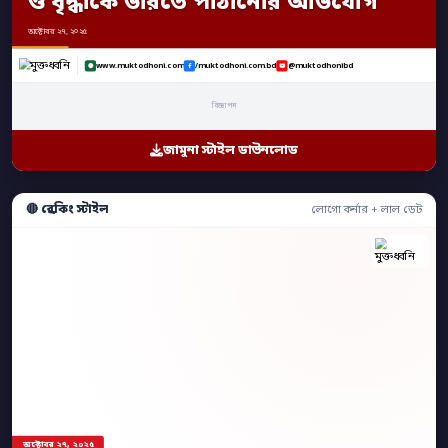
ও বৃদ্ধাকে ভারতে পাঠানোর অভিযোগ
অক্টোবর ২৭, ২০২৫
www.muktodhoni.com
/muktodhoni.com.bd
@muktodhonibd
বিজ্ঞাপন
জামুনা স্টাইল ডাউনলোড
🔴 ব্রেকিং স্টাইল
লোগো কর্নার + লাল ডেট
অক্টোবর ২৭, ২০২৫