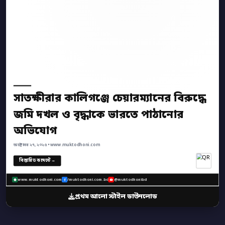
সাতক্ষীরার কালিগঞ্জে চেয়ারম্যানের বিরুদ্ধে
জমি দখল ও বৃদ্ধাকে ভারতে পাঠানোর
অভিযোগ
অক্টোবর ২৭, ২০২৫ • www.muktodhoni.com
বিস্তারিত কমেন্টে →
www.muktodhoni.com
/muktodhoni.com.bd
@muktodhonibd
প্রথম আলো স্টাইল ডাউনলোড