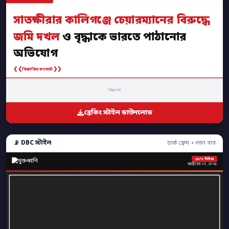
সাতক্ষীরার কালিগঞ্জে চেয়ারম্যানের বিরুদ্ধে
জমি দখল
ও বৃদ্ধাকে ভারতে পাঠানোর
অভিযোগ
❮❮
❯❯
বিস্তারিত কমেন্টে
বিজ্ঞাপন
ব্রেকিং স্টাইল ডাউনলোড
📡 DBC স্টাইল
ডার্ক ফ্রেম + লাল বার
২৪/৭ নিউজ
অক্টোবর ২৭, ২০২৫