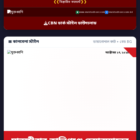
❮❮
❯❯
বিস্তারিত কমেন্টে
www.muktodhoni.com
/muktodhoni.com.bd
CBN ডার্ক স্টাইল ডাউনলোড
📅 কালবেলা স্টাইল
ডায়াগোনাল কাট + রেড BG
অক্টোবর ২৭, ২০২৫