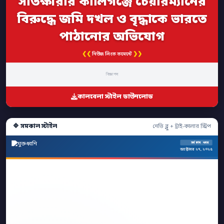
সাতক্ষীরার কালিগঞ্জে চেয়ারম্যানের
বিরুদ্ধে জমি দখল ও বৃদ্ধাকে ভারতে
পাঠানোর অভিযোগ
❮❮
❯❯
নিউজ লিংক কমেন্টে
বিজ্ঞাপন
কালবেলা স্টাইল ডাউনলোড
🔷 সমকাল স্টাইল
নেভি ব্লু + ট্রাই-কালার স্ট্রিপ
সর্বশেষ খবর
অক্টোবর ২৭, ২০২৫