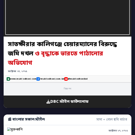
সাতক্ষীরার কালিগঞ্জে চেয়ারম্যানের বিরুদ্ধে
জমি দখল
ও বৃদ্ধাকে ভারতে পাঠানোর
অভিযোগ
অক্টোবর ২৭, ২০২৫
www.muktodhoni.com
/muktodhoni.com.bd
@muktodhonibd
বিজ্ঞাপন
DBC স্টাইল ডাউনলোড
📰 বাংলার সকাল স্টাইল
সাদা + গোল ছবি বর্ডার
অক্টোবর ২৭, ২০২৫