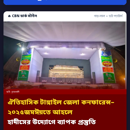
🔥 CBN ডার্ক স্টাইল
গাঢ় লাল + ডট প্যাটার্ন
ছবি: মুক্তধ্বনি
ঐতিহাসিক টাঙ্গাইল জেলা কনফারেন্স–
২০২৫জমঈয়তে আহলে
হাদীসের উদ্যোগে ব্যাপক প্রস্তুতি