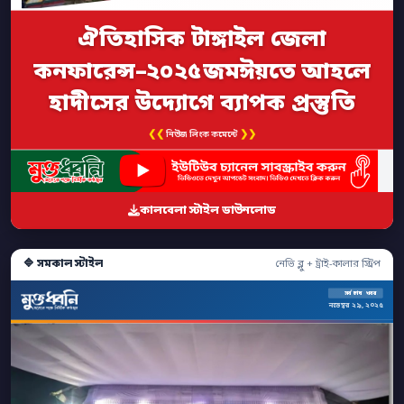
ঐতিহাসিক টাঙ্গাইল জেলা
কনফারেন্স–২০২৫জমঈয়তে আহলে
হাদীসের উদ্যোগে ব্যাপক প্রস্তুতি
❮❮
❯❯
নিউজ লিংক কমেন্টে
কালবেলা স্টাইল ডাউনলোড
🔷 সমকাল স্টাইল
নেভি ব্লু + ট্রাই-কালার স্ট্রিপ
সর্বশেষ খবর
নভেম্বর ২৯, ২০২৫