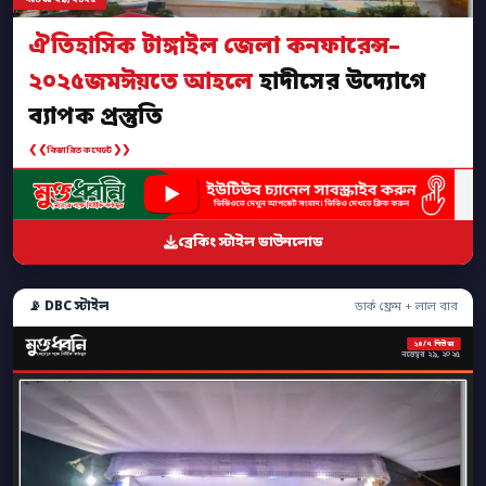
ঐতিহাসিক টাঙ্গাইল জেলা কনফারেন্স–
২০২৫জমঈয়তে আহলে
হাদীসের উদ্যোগে
ব্যাপক প্রস্তুতি
❮❮
❯❯
বিস্তারিত কমেন্টে
ব্রেকিং স্টাইল ডাউনলোড
📡 DBC স্টাইল
ডার্ক ফ্রেম + লাল বার
২৪/৭ নিউজ
নভেম্বর ২৯, ২০২৫