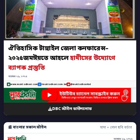
ঐতিহাসিক টাঙ্গাইল জেলা কনফারেন্স–
২০২৫জমঈয়তে আহলে
হাদীসের উদ্যোগে
ব্যাপক প্রস্তুতি
নভেম্বর ২৯, ২০২৫
www.muktodhoni.com
/muktodhoni.com.bd
@muktodhonibd
DBC স্টাইল ডাউনলোড
📰 বাংলার সকাল স্টাইল
সাদা + গোল ছবি বর্ডার
নভেম্বর ২৯, ২০২৫