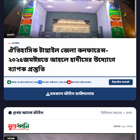
মুক্তধ্বনি
সর্বশেষ
ঐতিহাসিক টাঙ্গাইল জেলা কনফারেন্স–
২০২৫জমঈয়তে আহলে হাদীসের উদ্যোগে
ব্যাপক প্রস্তুতি
বিস্তারিত কমেন্টে
www.muktodhoni.com
/muktodhoni.com.bd
@muktodhonibd
সমকাল স্টাইল ডাউনলোড
⚫ প্রথম আলো স্টাইল
মিনিমাল কালো + সাদা
নভেম্বর ২৯, ২০২৫
সর্বশেষ