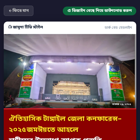
ফিরে যান
🎨 ডিজাইন বেছে নিয়ে ডাউনলোড করুন
📺 জামুনা টিভি স্টাইল
ডার্ক রেড হেডলাইন
নভেম্বর ২৯, ২০২৫
ঐতিহাসিক টাঙ্গাইল জেলা কনফারেন্স–
২০২৫জমঈয়তে আহলে