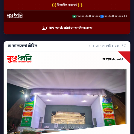
❮❮
❯❯
বিস্তারিত কমেন্টে
www.muktodhoni.com
/muktodhoni.com.bd
CBN ডার্ক স্টাইল ডাউনলোড
📅 কালবেলা স্টাইল
ডায়াগোনাল কাট + রেড BG
নভেম্বর ২৯, ২০২৫