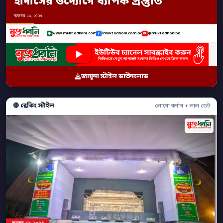
হাদীসের উদ্যোগে ব্যাপক প্রস্তুতি
নভেম্বর ২৯, ২০২৫
www.muktodhoni.com
/muktodhoni.com.bd
@muktodhonibd
জামুনা স্টাইল ডাউনলোড
🔴 ব্রেকিং স্টাইল
লোগো কর্নার + লাল ডেট
নভেম্বর ২৯, ২০২৫