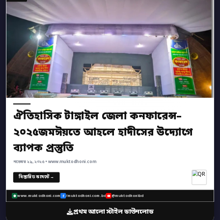
ঐতিহাসিক টাঙ্গাইল জেলা কনফারেন্স–
২০২৫জমঈয়তে আহলে হাদীসের উদ্যোগে
ব্যাপক প্রস্তুতি
নভেম্বর ২৯, ২০২৫ • www.muktodhoni.com
বিস্তারিত কমেন্টে →
www.muktodhoni.com
/muktodhoni.com.bd
@muktodhonibd
প্রথম আলো স্টাইল ডাউনলোড