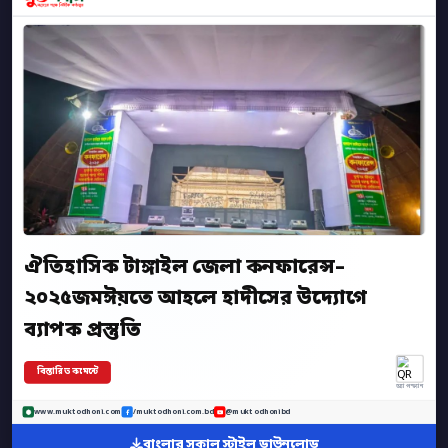
ঐতিহাসিক টাঙ্গাইল জেলা কনফারেন্স–
২০২৫জমঈয়তে আহলে হাদীসের উদ্যোগে
ব্যাপক প্রস্তুতি
বিস্তারিত কমেন্টে
অ্যাপ স্ক্যান
www.muktodhoni.com
/muktodhoni.com.bd
@muktodhonibd
বাংলার সকাল স্টাইল ডাউনলোড