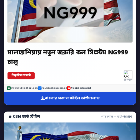
মালয়েশিয়ায় নতুন জরুরি কল সিস্টেম NG999
চালু
বিস্তারিত কমেন্টে
অ্যাপ স্ক্যান
www.muktodhoni.com
/muktodhoni.com.bd
@muktodhonibd
বাংলার সকাল স্টাইল ডাউনলোড
🔥 CBN ডার্ক স্টাইল
গাঢ় লাল + ডট প্যাটার্ন