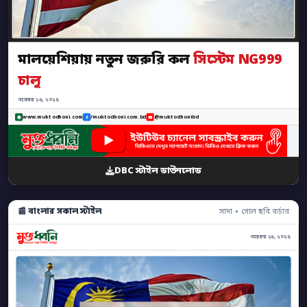
মালয়েশিয়ায় নতুন জরুরি কল
সিস্টেম NG999
চালু
নভেম্বর ১৬, ২০২৫
www.muktodhoni.com
/muktodhoni.com.bd
@muktodhonibd
DBC স্টাইল ডাউনলোড
📰 বাংলার সকাল স্টাইল
সাদা + গোল ছবি বর্ডার
নভেম্বর ১৬, ২০২৫