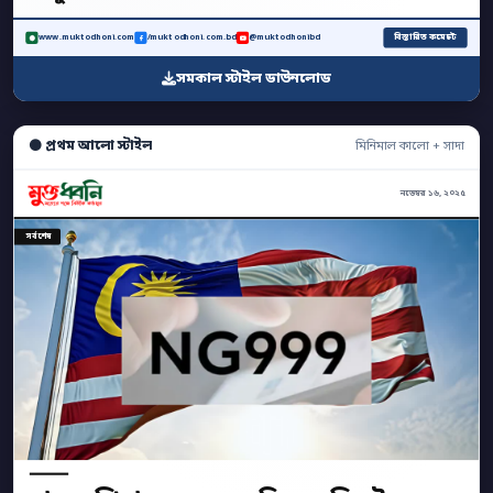
বিস্তারিত কমেন্টে
www.muktodhoni.com
/muktodhoni.com.bd
@muktodhonibd
সমকাল স্টাইল ডাউনলোড
⚫ প্রথম আলো স্টাইল
মিনিমাল কালো + সাদা
নভেম্বর ১৬, ২০২৫
সর্বশেষ