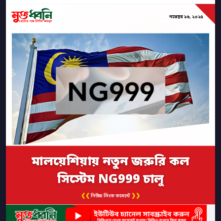
নভেম্বর ১৬, ২০২৫
মালয়েশিয়ায় নতুন জরুরি কল
সিস্টেম NG999 চালু
❮❮
❯❯
নিউজ লিংক কমেন্টে