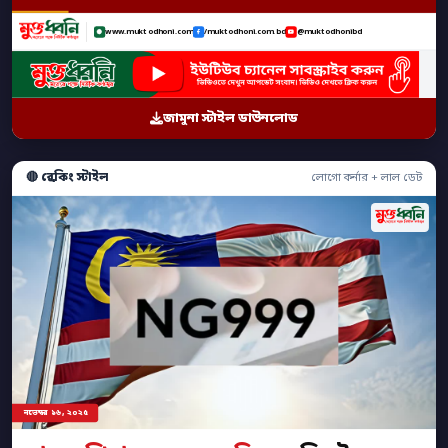
www.muktodhoni.com
/muktodhoni.com.bd
@muktodhonibd
জামুনা স্টাইল ডাউনলোড
🔴 ব্রেকিং স্টাইল
লোগো কর্নার + লাল ডেট
নভেম্বর ১৬, ২০২৫