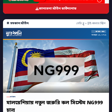
কালবেলা স্টাইল ডাউনলোড
🔷 সমকাল স্টাইল
নেভি ব্লু + ট্রাই-কালার স্ট্রিপ
সর্বশেষ খবর
নভেম্বর ১৬, ২০২৫
মুক্তধ্বনি
সর্বশেষ
মালয়েশিয়ায় নতুন জরুরি কল সিস্টেম NG999
চালু