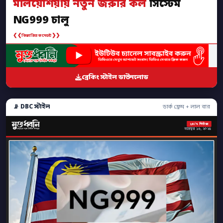
মালয়েশিয়ায় নতুন জরুরি কল
সিস্টেম
NG999 চালু
❮❮
❯❯
বিস্তারিত কমেন্টে
ব্রেকিং স্টাইল ডাউনলোড
📡 DBC স্টাইল
ডার্ক ফ্রেম + লাল বার
২৪/৭ নিউজ
নভেম্বর ১৬, ২০২৫