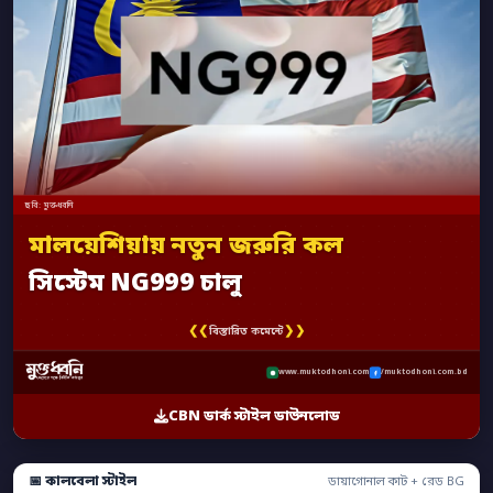
ছবি: মুক্তধ্বনি
মালয়েশিয়ায় নতুন জরুরি কল
সিস্টেম NG999 চালু
❮❮
❯❯
বিস্তারিত কমেন্টে
www.muktodhoni.com
/muktodhoni.com.bd
CBN ডার্ক স্টাইল ডাউনলোড
📅 কালবেলা স্টাইল
ডায়াগোনাল কাট + রেড BG