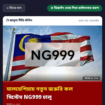
ফিরে যান
🎨 ডিজাইন বেছে নিয়ে ডাউনলোড করুন
📺 জামুনা টিভি স্টাইল
ডার্ক রেড হেডলাইন
নভেম্বর ১৬, ২০২৫
মালয়েশিয়ায় নতুন জরুরি কল
সিস্টেম NG999 চালু
নভেম্বর ১৬, ২০২৫