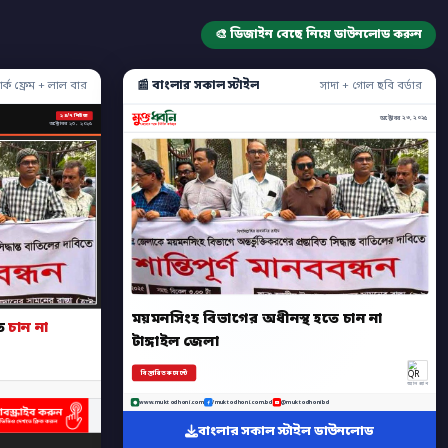
🎨 ডিজাইন বেছে নিয়ে ডাউনলোড করুন
📰 বাংলার সকাল স্টাইল
ার্ক ফ্রেম + লাল বার
সাদা + গোল ছবি বর্ডার
২৪/৭ নিউজ
অক্টোবর ২৩, ২০২৫
অক্টোবর ২৩, ২০২৫
ময়মনসিংহ বিভাগের অধীনস্থ হতে চান না
তে
চান না
টাঙ্গাইল জেলা
বিস্তারিত কমেন্টে
অ্যাপ স্ক্যান
www.muktodhoni.com
/muktodhoni.com.bd
@muktodhonibd
বাংলার সকাল স্টাইল ডাউনলোড