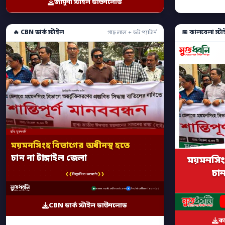
জামুনা স্টাইল ডাউনলোড
🔥 CBN ডার্ক স্টাইল
📅 কালবেলা স্টা
গাঢ় লাল + ডট প্যাটার্ন
ছবি: মুক্তধ্বনি
ময়মনসিংহ বিভাগের অধীনস্থ হতে
চান না টাঙ্গাইল জেলা
ময়মনসিং
চান
❮❮
❯❯
বিস্তারিত কমেন্টে
www.muktodhoni.com
/muktodhoni.com.bd
CBN ডার্ক স্টাইল ডাউনলোড
ক