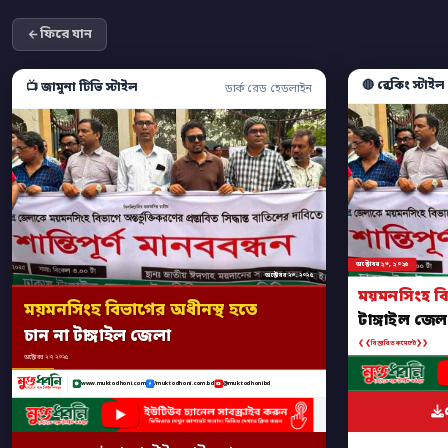
ফিরে যান
🔴 ব্রেকিং স্টাইল
📺 জামুনা টিভি স্টাইল
ডার্ক রেড হেডলাইন
অক্টোবর ২৩, ২০২৫
অক্টোবর ২৩, ২০২৫
ময়মনসিংহ ব
ময়মনসিংহ বিভাগের অধীনস্থ হতে
টাঙ্গাইল জেল
চান না টাঙ্গাইল জেলা
❮❮
❯❯
বিস্তারিত কমেন্টে
অক্টোবর ২৩, ২০২৫
www.muktodhoni.com
/muktodhoni.com.bd
@muktodhonibd