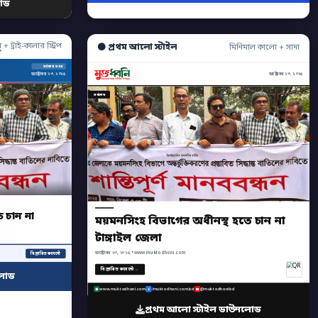
োড
ু + ট্রাই-কালার স্ট্রিপ
⚫ প্রথম আলো স্টাইল
মিনিমাল কালো + সাদা
সর্বশেষ খবর
অক্টোবর ২৩, ২০২৫
অক্টোবর ২৩, ২০২৫
সর্বশেষ
 চান না
ময়মনসিংহ বিভাগের অধীনস্থ হতে চান না
টাঙ্গাইল জেলা
অক্টোবর ২৩, ২০২৫ • www.muktodhoni.com
বিস্তারিত কমেন্টে
বিস্তারিত কমেন্টে →
লোড
www.muktodhoni.com
/muktodhoni.com.bd
@muktodhonibd
প্রথম আলো স্টাইল ডাউনলোড