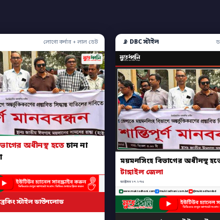
📡 DBC স্টাইল
লোগো কর্নার + লাল ডেট
ড
িভাগের অধীনস্থ হতে
চান না
া
ময়মনসিংহ বিভাগের অধীনস্থ হ
টাঙ্গাইল জেলা
অক্টোবর ২৩, ২০২৫
www.muktodhoni.com
/muktodhoni.com.bd
@muktodhonibd
ব্রেকিং স্টাইল ডাউনলোড