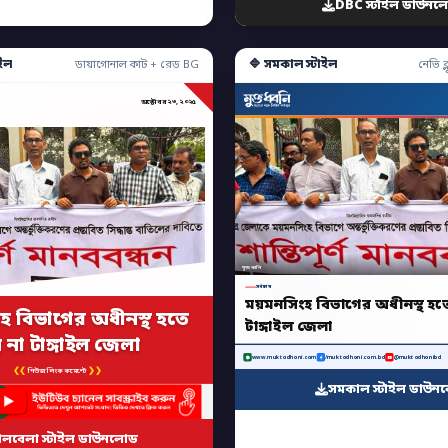
DBC স্টাইল ডাউনল
ইল
🔷 সমকাল স্টাইল
ডায়াগোনাল কাট + রেড BG
নেভি ব্ল
অক্টোবর ২৩, ২০২৫
মুক্তধ্বনি
সর্বশেষ
ময়মনসিংহ বিভাগের অধীনস্থ হতে
হ বিভাগের অধীনস্থ হতে
টাঙ্গাইল জেলা
 না টাঙ্গাইল জেলা
www.muktodhoni.com
/muktodhoni.com.bd
@muktodhonibd
❮❮
❯❯
নিউজ লিংক কমেন্টে
সমকাল স্টাইল ডাউন
ালবেলা স্টাইল ডাউনলোড