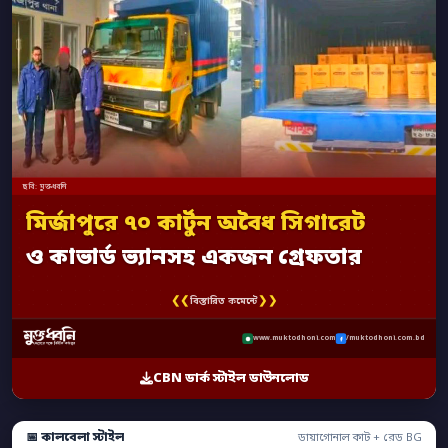
ছবি: মুক্তধ্বনি
মির্জাপুরে ৭০ কার্টুন অবৈধ সিগারেট
ও কাভার্ড ভ্যানসহ একজন গ্রেফতার
❮❮
❯❯
বিস্তারিত কমেন্টে
www.muktodhoni.com
/muktodhoni.com.bd
CBN ডার্ক স্টাইল ডাউনলোড
📅 কালবেলা স্টাইল
ডায়াগোনাল কাট + রেড BG