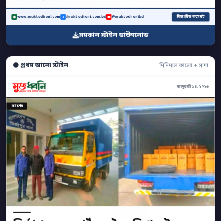
বিস্তারিত কমেন্টে
www.muktodhoni.com
/muktodhoni.com.bd
@muktodhonibd
সমকাল স্টাইল ডাউনলোড
⚫ প্রথম আলো স্টাইল
মিনিমাল কালো + সাদা
জানুয়ারী ১৪, ২০২৬
সর্বশেষ