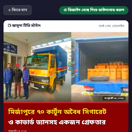
ফিরে যান
🎨 ডিজাইন বেছে নিয়ে ডাউনলোড করুন
📺 জামুনা টিভি স্টাইল
ডার্ক রেড হেডলাইন
জানুয়ারী ১৪, ২০২৬
মির্জাপুরে ৭০ কার্টুন অবৈধ সিগারেট
ও কাভার্ড ভ্যানসহ একজন গ্রেফতার
জানুয়ারী ১৪, ২০২৬