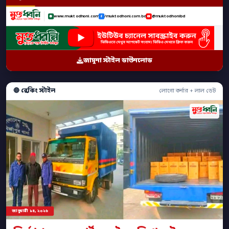
www.muktodhoni.com
/muktodhoni.com.bd
@muktodhonibd
জামুনা স্টাইল ডাউনলোড
🔴 ব্রেকিং স্টাইল
লোগো কর্নার + লাল ডেট
জানুয়ারী ১৪, ২০২৬