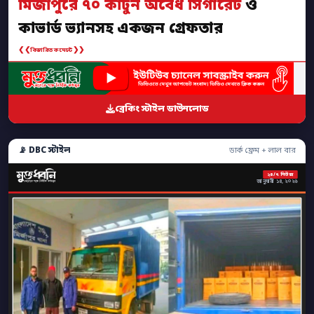
মির্জাপুরে ৭০ কার্টুন অবৈধ সিগারেট
ও
কাভার্ড ভ্যানসহ একজন গ্রেফতার
❮❮
❯❯
বিস্তারিত কমেন্টে
ব্রেকিং স্টাইল ডাউনলোড
📡 DBC স্টাইল
ডার্ক ফ্রেম + লাল বার
২৪/৭ নিউজ
জানুয়ারী ১৪, ২০২৬