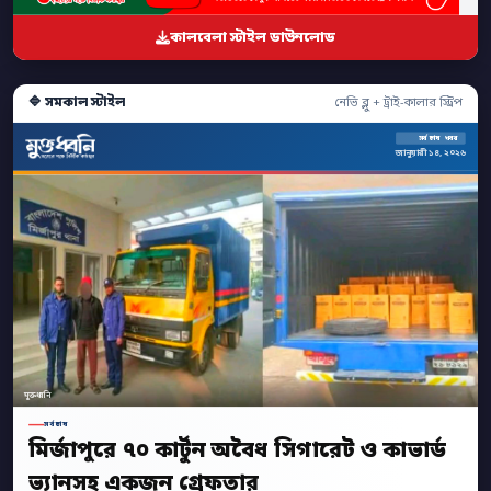
কালবেলা স্টাইল ডাউনলোড
🔷 সমকাল স্টাইল
নেভি ব্লু + ট্রাই-কালার স্ট্রিপ
সর্বশেষ খবর
জানুয়ারী ১৪, ২০২৬
মুক্তধ্বনি
সর্বশেষ
মির্জাপুরে ৭০ কার্টুন অবৈধ সিগারেট ও কাভার্ড
ভ্যানসহ একজন গ্রেফতার