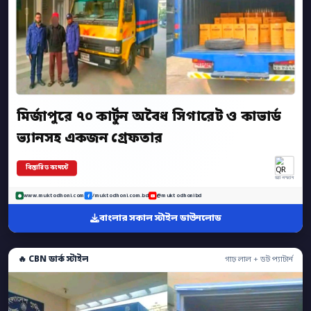
মির্জাপুরে ৭০ কার্টুন অবৈধ সিগারেট ও কাভার্ড
ভ্যানসহ একজন গ্রেফতার
বিস্তারিত কমেন্টে
অ্যাপ স্ক্যান
www.muktodhoni.com
/muktodhoni.com.bd
@muktodhonibd
বাংলার সকাল স্টাইল ডাউনলোড
🔥 CBN ডার্ক স্টাইল
গাঢ় লাল + ডট প্যাটার্ন