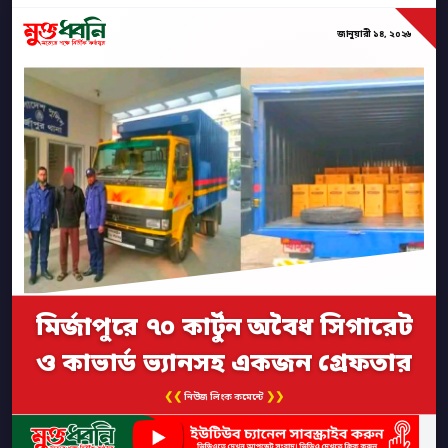
জানুয়ারী ১৪, ২০২৬
মির্জাপুরে ৭০ কার্টুন অবৈধ সিগারেট
ও কাভার্ড ভ্যানসহ একজন গ্রেফতার
❮❮
❯❯
নিউজ লিংক কমেন্টে