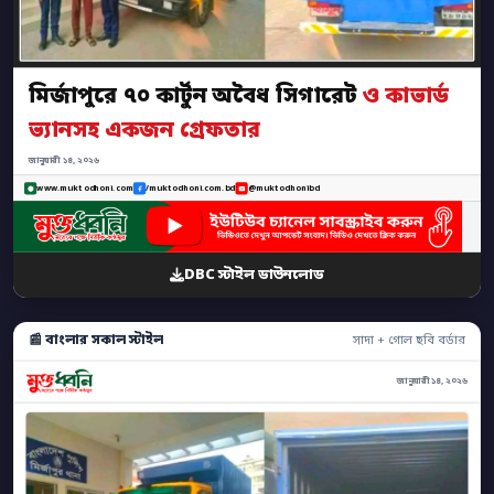
মির্জাপুরে ৭০ কার্টুন অবৈধ সিগারেট
ও কাভার্ড
ভ্যানসহ একজন গ্রেফতার
জানুয়ারী ১৪, ২০২৬
www.muktodhoni.com
/muktodhoni.com.bd
@muktodhonibd
DBC স্টাইল ডাউনলোড
📰 বাংলার সকাল স্টাইল
সাদা + গোল ছবি বর্ডার
জানুয়ারী ১৪, ২০২৬