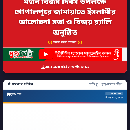
মহান বিজয় দিবস উপলক্ষে
গোপালপুরে জামায়াতে ইসলামীর
আলোচনা সভা ও বিজয় র‍্যালি
অনুষ্ঠিত
❮❮
❯❯
নিউজ লিংক কমেন্টে
কালবেলা স্টাইল ডাউনলোড
🔷 সমকাল স্টাইল
নেভি ব্লু + ট্রাই-কালার স্ট্রিপ
সর্বশেষ খবর
ডিসেম্বর ১৭, ২০২৫