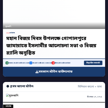
মুক্তধ্বনি
সর্বশেষ
মহান বিজয় দিবস উপলক্ষে গোপালপুরে
জামায়াতে ইসলামীর আলোচনা সভা ও বিজয়
র‍্যালি অনুষ্ঠিত
বিস্তারিত কমেন্টে
www.muktodhoni.com
/muktodhoni.com.bd
@muktodhonibd
সমকাল স্টাইল ডাউনলোড
⚫ প্রথম আলো স্টাইল
মিনিমাল কালো + সাদা
ডিসেম্বর ১৭, ২০২৫
সর্বশেষ