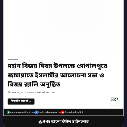
মহান বিজয় দিবস উপলক্ষে গোপালপুরে
জামায়াতে ইসলামীর আলোচনা সভা ও
বিজয় র‍্যালি অনুষ্ঠিত
ডিসেম্বর ১৭, ২০২৫ • www.muktodhoni.com
বিস্তারিত কমেন্টে →
www.muktodhoni.com
/muktodhoni.com.bd
@muktodhonibd
প্রথম আলো স্টাইল ডাউনলোড