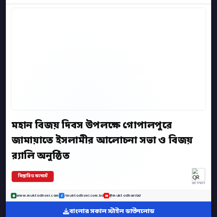
মহান বিজয় দিবস উপলক্ষে গোপালপুরে
জামায়াতে ইসলামীর আলোচনা সভা ও বিজয়
র‍্যালি অনুষ্ঠিত
বিস্তারিত কমেন্টে
অ্যাপ স্ক্যান
www.muktodhoni.com
/muktodhoni.com.bd
@muktodhonibd
বাংলার সকাল স্টাইল ডাউনলোড