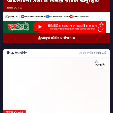
আলোচনা সভা ও বিজয় র‍্যালি অনুষ্ঠিত
ডিসেম্বর ১৭, ২০২৫
www.muktodhoni.com
/muktodhoni.com.bd
@muktodhonibd
জামুনা স্টাইল ডাউনলোড
🔴 ব্রেকিং স্টাইল
লোগো কর্নার + লাল ডেট
ডিসেম্বর ১৭, ২০২৫