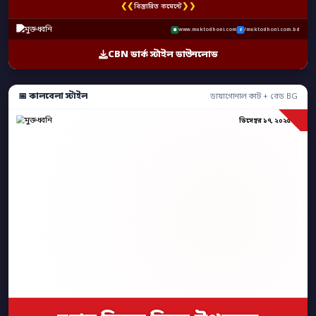
❮❮
❯❯
বিস্তারিত কমেন্টে
www.muktodhoni.com
/muktodhoni.com.bd
CBN ডার্ক স্টাইল ডাউনলোড
📅 কালবেলা স্টাইল
ডায়াগোনাল কাট + রেড BG
ডিসেম্বর ১৭, ২০২৫