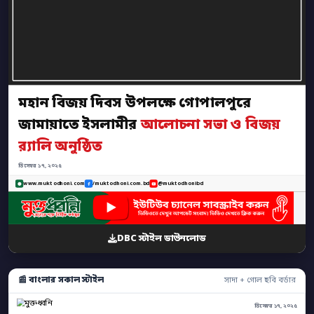
মহান বিজয় দিবস উপলক্ষে গোপালপুরে
জামায়াতে ইসলামীর
আলোচনা সভা ও বিজয়
র‍্যালি অনুষ্ঠিত
ডিসেম্বর ১৭, ২০২৫
www.muktodhoni.com
/muktodhoni.com.bd
@muktodhonibd
DBC স্টাইল ডাউনলোড
📰 বাংলার সকাল স্টাইল
সাদা + গোল ছবি বর্ডার
ডিসেম্বর ১৭, ২০২৫