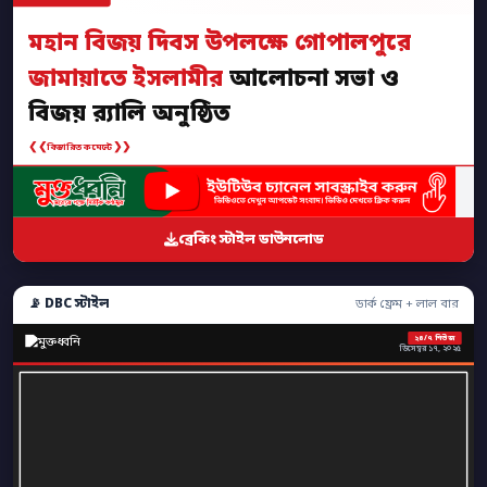
মহান বিজয় দিবস উপলক্ষে গোপালপুরে
জামায়াতে ইসলামীর
আলোচনা সভা ও
বিজয় র‍্যালি অনুষ্ঠিত
❮❮
❯❯
বিস্তারিত কমেন্টে
ব্রেকিং স্টাইল ডাউনলোড
📡 DBC স্টাইল
ডার্ক ফ্রেম + লাল বার
২৪/৭ নিউজ
ডিসেম্বর ১৭, ২০২৫