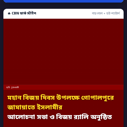
🔥 CBN ডার্ক স্টাইল
গাঢ় লাল + ডট প্যাটার্ন
ছবি: মুক্তধ্বনি
মহান বিজয় দিবস উপলক্ষে গোপালপুরে
জামায়াতে ইসলামীর
আলোচনা সভা ও বিজয় র‍্যালি অনুষ্ঠিত