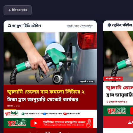
ফিরে যান
🔴 ব্রেকিং স্টাইল
📺 জামুনা টিভি স্টাইল
ডার্ক রেড হেডলাইন
জানুয়ারী ১, ২০২৬
জানুয়ারী ১, ২০২৬
জ্বালানি তে
জ্বালানি তেলের দাম কমলো লিটারে ২
হ্রাস জানুয়া
টাকা হ্রাস জানুয়ারি থেকেই কার্যকর
❮❮
❯❯
বিস্তারিত কমেন্টে
জানুয়ারী ১, ২০২৬
www.muktodhoni.com
/muktodhoni.com.bd
@muktodhonibd