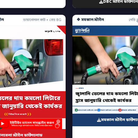
DBC স্টাইল ডাউনল
ইল
🔷 সমকাল স্টাইল
ডায়াগোনাল কাট + রেড BG
নেভি ব্ল
জানুয়ারী ১, ২০২৬
মুক্তধ্বনি
সর্বশেষ
জ্বালানি তেলের দাম কমলো লিটা
 তেলের দাম কমলো লিটারে
হ্রাস জানুয়ারি থেকেই কার্যকর
াস জানুয়ারি থেকেই কার্যকর
www.muktodhoni.com
/muktodhoni.com.bd
@muktodhonibd
❮❮
❯❯
নিউজ লিংক কমেন্টে
সমকাল স্টাইল ডাউন
ালবেলা স্টাইল ডাউনলোড