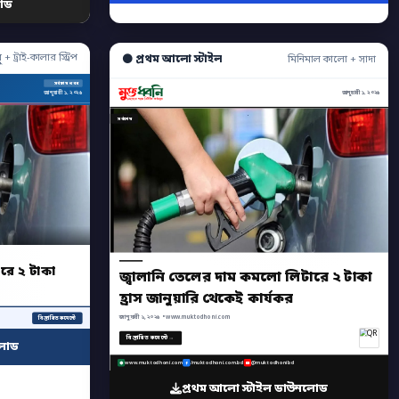
োড
ু + ট্রাই-কালার স্ট্রিপ
⚫ প্রথম আলো স্টাইল
মিনিমাল কালো + সাদা
সর্বশেষ খবর
জানুয়ারী ১, ২০২৬
জানুয়ারী ১, ২০২৬
সর্বশেষ
রে ২ টাকা
জ্বালানি তেলের দাম কমলো লিটারে ২ টাকা
হ্রাস জানুয়ারি থেকেই কার্যকর
জানুয়ারী ১, ২০২৬ • www.muktodhoni.com
বিস্তারিত কমেন্টে
বিস্তারিত কমেন্টে →
লোড
www.muktodhoni.com
/muktodhoni.com.bd
@muktodhonibd
প্রথম আলো স্টাইল ডাউনলোড