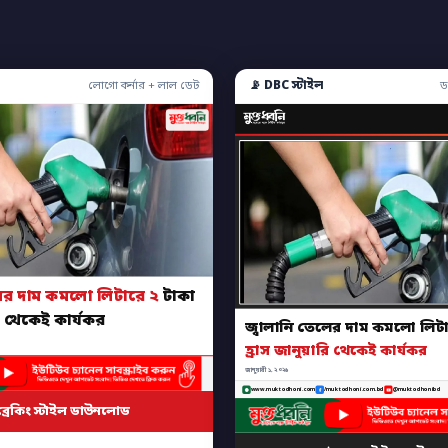
📡 DBC স্টাইল
লোগো কর্নার + লাল ডেট
ড
লের দাম কমলো লিটারে ২
টাকা
রি থেকেই কার্যকর
জ্বালানি তেলের দাম কমলো লিট
হ্রাস জানুয়ারি থেকেই কার্যকর
জানুয়ারী ১, ২০২৬
www.muktodhoni.com
/muktodhoni.com.bd
@muktodhonibd
ব্রেকিং স্টাইল ডাউনলোড