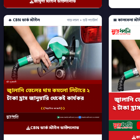
জামুনা স্টাইল ডাউনলোড
🔥 CBN ডার্ক স্টাইল
📅 কালবেলা স্টা
গাঢ় লাল + ডট প্যাটার্ন
ছবি: মুক্তধ্বনি
জ্বালানি তেলের দাম কমলো লিটারে ২
টাকা হ্রাস জানুয়ারি থেকেই কার্যকর
জ্বালানি
২ টাকা হ্র
❮❮
❯❯
বিস্তারিত কমেন্টে
www.muktodhoni.com
/muktodhoni.com.bd
CBN ডার্ক স্টাইল ডাউনলোড
ক