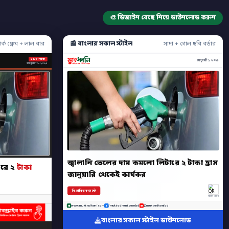
🎨 ডিজাইন বেছে নিয়ে ডাউনলোড করুন
📰 বাংলার সকাল স্টাইল
ার্ক ফ্রেম + লাল বার
সাদা + গোল ছবি বর্ডার
২৪/৭ নিউজ
জানুয়ারী ১, ২০২৬
জানুয়ারী ১, ২০২৬
জ্বালানি তেলের দাম কমলো লিটারে ২ টাকা হ্রাস
ারে ২
টাকা
জানুয়ারি থেকেই কার্যকর
বিস্তারিত কমেন্টে
অ্যাপ স্ক্যান
www.muktodhoni.com
/muktodhoni.com.bd
@muktodhonibd
বাংলার সকাল স্টাইল ডাউনলোড