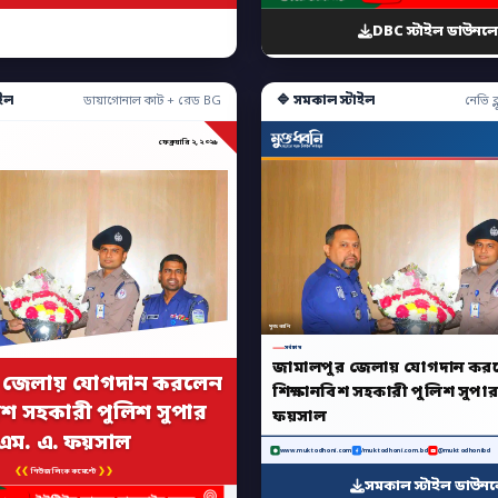
DBC স্টাইল ডাউনল
ইল
🔷 সমকাল স্টাইল
ডায়াগোনাল কাট + রেড BG
নেভি ব্ল
ফেব্রুয়ারি ২, ২০২৬
মুক্তধ্বনি
সর্বশেষ
জামালপুর জেলায় যোগদান কর
 জেলায় যোগদান করলেন
শিক্ষানবিশ সহকারী পুলিশ সুপার
িশ সহকারী পুলিশ সুপার
ফয়সাল
এম. এ. ফয়সাল
www.muktodhoni.com
/muktodhoni.com.bd
@muktodhonibd
❮❮
❯❯
নিউজ লিংক কমেন্টে
সমকাল স্টাইল ডাউন