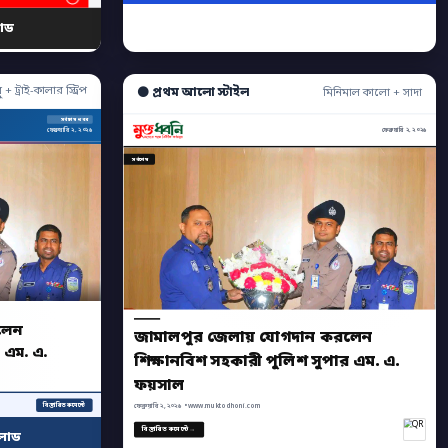
োড
ু + ট্রাই-কালার স্ট্রিপ
⚫ প্রথম আলো স্টাইল
মিনিমাল কালো + সাদা
সর্বশেষ খবর
ফেব্রুয়ারি ২, ২০২৬
ফেব্রুয়ারি ২, ২০২৬
সর্বশেষ
লেন
জামালপুর জেলায় যোগদান করলেন
 এম. এ.
শিক্ষানবিশ সহকারী পুলিশ সুপার এম. এ.
ফয়সাল
বিস্তারিত কমেন্টে
ফেব্রুয়ারি ২, ২০২৬ • www.muktodhoni.com
বিস্তারিত কমেন্টে →
লোড