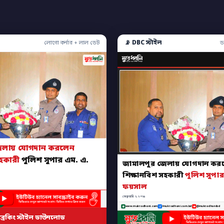
📡 DBC স্টাইল
লোগো কর্নার + লাল ডেট
ড
েলায় যোগদান করলেন
সহকারী
পুলিশ সুপার এম. এ.
জামালপুর জেলায় যোগদান কর
শিক্ষানবিশ সহকারী
পুলিশ সুপার
ফয়সাল
ফেব্রুয়ারি ২, ২০২৬
www.muktodhoni.com
/muktodhoni.com.bd
@muktodhonibd
ব্রেকিং স্টাইল ডাউনলোড