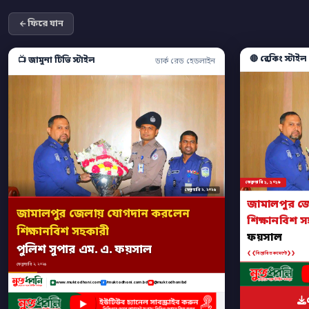
ফিরে যান
🔴 ব্রেকিং স্টাইল
📺 জামুনা টিভি স্টাইল
ডার্ক রেড হেডলাইন
ফেব্রুয়ারি ২, ২০২৬
ফেব্রুয়ারি ২, ২০২৬
জামালপুর জ
জামালপুর জেলায় যোগদান করলেন
শিক্ষানবিশ 
শিক্ষানবিশ সহকারী
ফয়সাল
পুলিশ সুপার এম. এ. ফয়সাল
❮❮
❯❯
বিস্তারিত কমেন্টে
ফেব্রুয়ারি ২, ২০২৬
www.muktodhoni.com
/muktodhoni.com.bd
@muktodhonibd