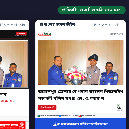
🎨 ডিজাইন বেছে নিয়ে ডাউনলোড করুন
📰 বাংলার সকাল স্টাইল
ার্ক ফ্রেম + লাল বার
সাদা + গোল ছবি বর্ডার
২৪/৭ নিউজ
ফেব্রুয়ারি ২, ২০২৬
ফেব্রুয়ারি ২, ২০২৬
জামালপুর জেলায় যোগদান করলেন শিক্ষানবিশ
লেন
সহকারী পুলিশ সুপার এম. এ. ফয়সাল
 এম. এ.
বিস্তারিত কমেন্টে
অ্যাপ স্ক্যান
www.muktodhoni.com
/muktodhoni.com.bd
@muktodhonibd
বাংলার সকাল স্টাইল ডাউনলোড