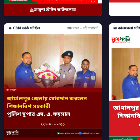
জামুনা স্টাইল ডাউনলোড
🔥 CBN ডার্ক স্টাইল
📅 কালবেলা স্টা
গাঢ় লাল + ডট প্যাটার্ন
ছবি: মুক্তধ্বনি
জামালপুর জেলায় যোগদান করলেন
শিক্ষানবিশ সহকারী
জামালপুর
পুলিশ সুপার এম. এ. ফয়সাল
শিক্ষানব
❮❮
❯❯
বিস্তারিত কমেন্টে
www.muktodhoni.com
/muktodhoni.com.bd