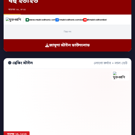
বহু হতাহত
নভেম্বর ২৬, ২০২৫
www.muktodhoni.com
/muktodhoni.com.bd
@muktodhonibd
বিজ্ঞাপন
জামুনা স্টাইল ডাউনলোড
🔴 ব্রেকিং স্টাইল
লোগো কর্নার + লাল ডেট
নভেম্বর ২৬, ২০২৫