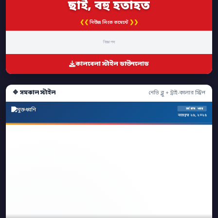
ছাই, বহু হতাহত
❮❮
❯❯
নিউজ লিংক কমেন্টে
বিজ্ঞাপন
কালবেলা স্টাইল ডাউনলোড
🔷 সমকাল স্টাইল
নেভি ব্লু + ট্রাই-কালার স্ট্রিপ
সর্বশেষ খবর
নভেম্বর ২৬, ২০২৫