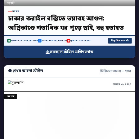
মুক্তধ্বনি
সর্বশেষ
ঢাকার করাইল বস্তিতে ভয়াবহ আগুন:
অগ্নিকাণ্ডে শতাধিক ঘর পুড়ে ছাই, বহু হতাহত
বিস্তারিত কমেন্টে
www.muktodhoni.com
/muktodhoni.com.bd
@muktodhonibd
সমকাল স্টাইল ডাউনলোড
⚫ প্রথম আলো স্টাইল
মিনিমাল কালো + সাদা
নভেম্বর ২৬, ২০২৫
সর্বশেষ