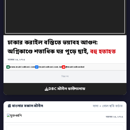
ঢাকার করাইল বস্তিতে ভয়াবহ আগুন:
অগ্নিকাণ্ডে শতাধিক ঘর পুড়ে ছাই,
বহু হতাহত
নভেম্বর ২৬, ২০২৫
www.muktodhoni.com
/muktodhoni.com.bd
@muktodhonibd
বিজ্ঞাপন
DBC স্টাইল ডাউনলোড
📰 বাংলার সকাল স্টাইল
সাদা + গোল ছবি বর্ডার
নভেম্বর ২৬, ২০২৫