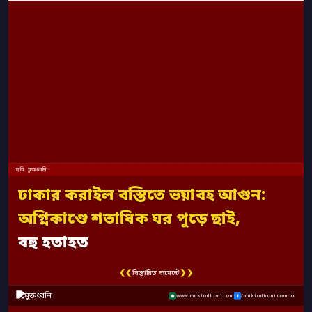
ছবি: মুক্তধ্বনি
ঢাকার করাইল বস্তিতে ভয়াবহ আগুন:
অগ্নিকাণ্ডে শতাধিক ঘর পুড়ে ছাই,
বহু হতাহত
❮❮
❯❯
বিস্তারিত কমেন্টে
www.muktodhoni.com
/muktodhoni.com.bd