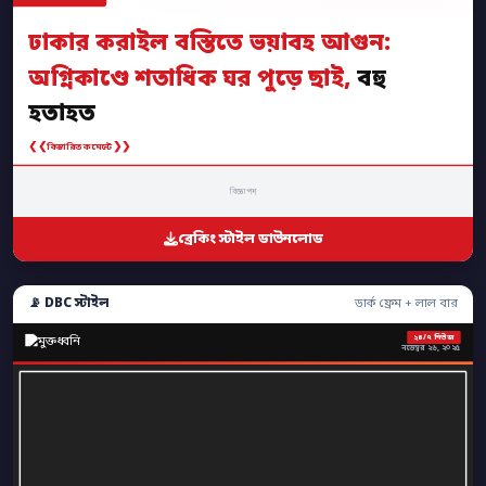
ঢাকার করাইল বস্তিতে ভয়াবহ আগুন:
অগ্নিকাণ্ডে শতাধিক ঘর পুড়ে ছাই,
বহু
হতাহত
❮❮
❯❯
বিস্তারিত কমেন্টে
বিজ্ঞাপন
ব্রেকিং স্টাইল ডাউনলোড
📡 DBC স্টাইল
ডার্ক ফ্রেম + লাল বার
২৪/৭ নিউজ
নভেম্বর ২৬, ২০২৫