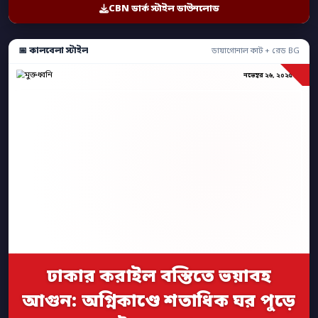
CBN ডার্ক স্টাইল ডাউনলোড
📅 কালবেলা স্টাইল
ডায়াগোনাল কাট + রেড BG
নভেম্বর ২৬, ২০২৫
ঢাকার করাইল বস্তিতে ভয়াবহ
আগুন: অগ্নিকাণ্ডে শতাধিক ঘর পুড়ে