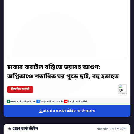
ঢাকার করাইল বস্তিতে ভয়াবহ আগুন:
অগ্নিকাণ্ডে শতাধিক ঘর পুড়ে ছাই, বহু হতাহত
বিস্তারিত কমেন্টে
অ্যাপ স্ক্যান
www.muktodhoni.com
/muktodhoni.com.bd
@muktodhonibd
বাংলার সকাল স্টাইল ডাউনলোড
🔥 CBN ডার্ক স্টাইল
গাঢ় লাল + ডট প্যাটার্ন