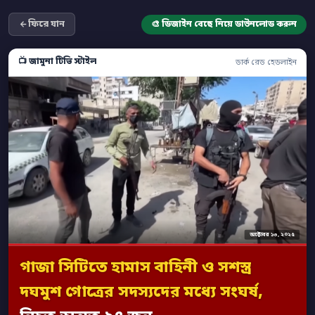
ফিরে যান
🎨 ডিজাইন বেছে নিয়ে ডাউনলোড করুন
📺 জামুনা টিভি স্টাইল
ডার্ক রেড হেডলাইন
অক্টোবর ১৩, ২০২৫
গাজা সিটিতে হামাস বাহিনী ও সশস্ত্র
দঘমুশ গোত্রের সদস্যদের মধ্যে সংঘর্ষ,