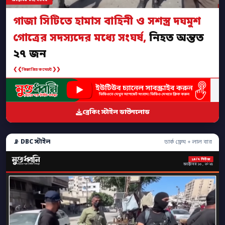
গাজা সিটিতে হামাস বাহিনী ও সশস্ত্র দঘমুশ
গোত্রের সদস্যদের মধ্যে সংঘর্ষ,
নিহত অন্তত
২৭ জন
❮❮
❯❯
বিস্তারিত কমেন্টে
ব্রেকিং স্টাইল ডাউনলোড
📡 DBC স্টাইল
ডার্ক ফ্রেম + লাল বার
২৪/৭ নিউজ
অক্টোবর ১৩, ২০২৫