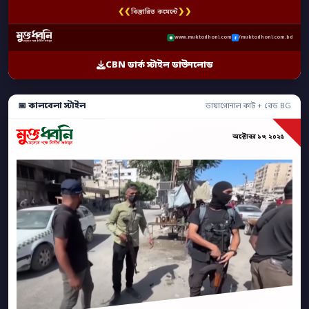
❮❮
❯❯
বিস্তারিত কমেন্টে
www.muktodhoni.com
/muktodhoni.com.bd
CBN ডার্ক স্টাইল ডাউনলোড
📅 কালবেলা স্টাইল
ডায়াগোনাল কাট + রেড BG
অক্টোবর ১৩, ২০২৫