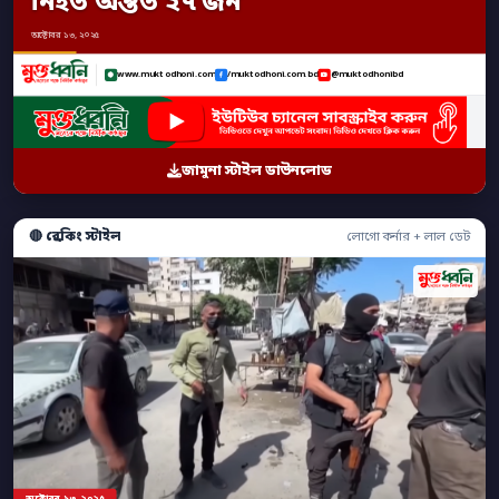
নিহত অন্তত ২৭ জন
অক্টোবর ১৩, ২০২৫
www.muktodhoni.com
/muktodhoni.com.bd
@muktodhonibd
জামুনা স্টাইল ডাউনলোড
🔴 ব্রেকিং স্টাইল
লোগো কর্নার + লাল ডেট
অক্টোবর ১৩, ২০২৫