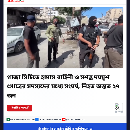
গাজা সিটিতে হামাস বাহিনী ও সশস্ত্র দঘমুশ
গোত্রের সদস্যদের মধ্যে সংঘর্ষ, নিহত অন্তত ২৭
জন
বিস্তারিত কমেন্টে
অ্যাপ স্ক্যান
www.muktodhoni.com
/muktodhoni.com.bd
@muktodhonibd
বাংলার সকাল স্টাইল ডাউনলোড