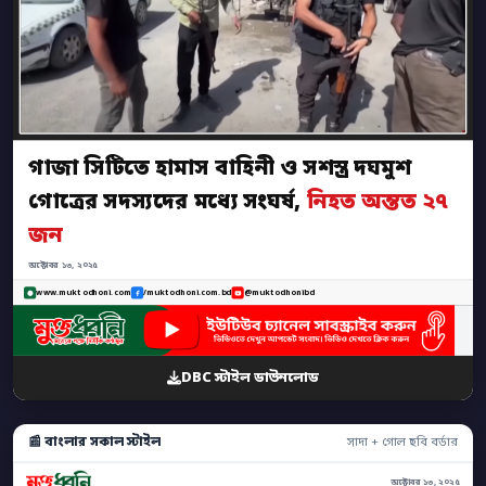
গাজা সিটিতে হামাস বাহিনী ও সশস্ত্র দঘমুশ
গোত্রের সদস্যদের মধ্যে সংঘর্ষ,
নিহত অন্তত ২৭
জন
অক্টোবর ১৩, ২০২৫
www.muktodhoni.com
/muktodhoni.com.bd
@muktodhonibd
DBC স্টাইল ডাউনলোড
📰 বাংলার সকাল স্টাইল
সাদা + গোল ছবি বর্ডার
অক্টোবর ১৩, ২০২৫