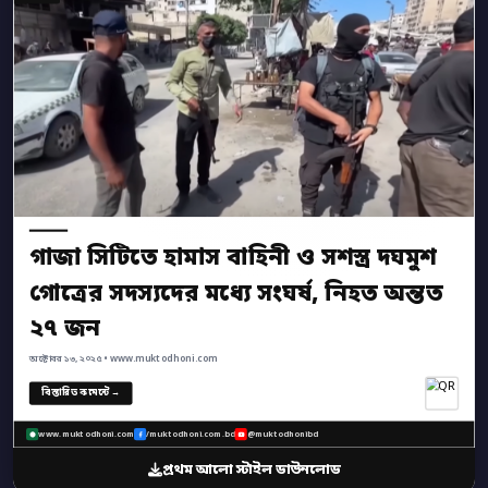
গাজা সিটিতে হামাস বাহিনী ও সশস্ত্র দঘমুশ
গোত্রের সদস্যদের মধ্যে সংঘর্ষ, নিহত অন্তত
২৭ জন
অক্টোবর ১৩, ২০২৫ • www.muktodhoni.com
বিস্তারিত কমেন্টে →
www.muktodhoni.com
/muktodhoni.com.bd
@muktodhonibd
প্রথম আলো স্টাইল ডাউনলোড