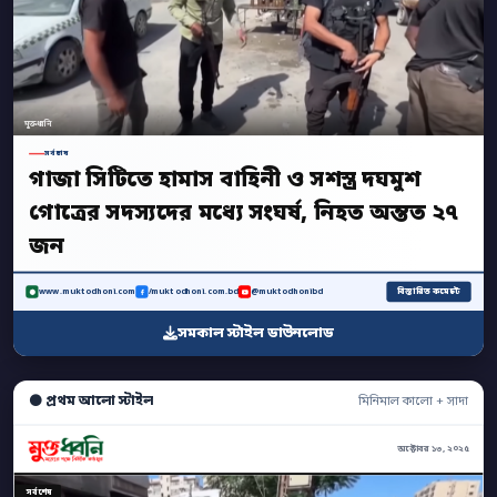
মুক্তধ্বনি
সর্বশেষ
গাজা সিটিতে হামাস বাহিনী ও সশস্ত্র দঘমুশ
গোত্রের সদস্যদের মধ্যে সংঘর্ষ, নিহত অন্তত ২৭
জন
বিস্তারিত কমেন্টে
www.muktodhoni.com
/muktodhoni.com.bd
@muktodhonibd
সমকাল স্টাইল ডাউনলোড
⚫ প্রথম আলো স্টাইল
মিনিমাল কালো + সাদা
অক্টোবর ১৩, ২০২৫
সর্বশেষ