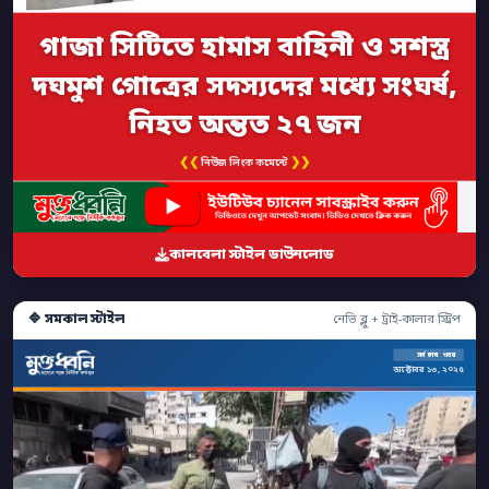
গাজা সিটিতে হামাস বাহিনী ও সশস্ত্র
দঘমুশ গোত্রের সদস্যদের মধ্যে সংঘর্ষ,
নিহত অন্তত ২৭ জন
❮❮
❯❯
নিউজ লিংক কমেন্টে
কালবেলা স্টাইল ডাউনলোড
🔷 সমকাল স্টাইল
নেভি ব্লু + ট্রাই-কালার স্ট্রিপ
সর্বশেষ খবর
অক্টোবর ১৩, ২০২৫