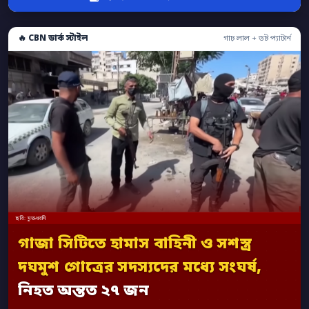
🔥 CBN ডার্ক স্টাইল
গাঢ় লাল + ডট প্যাটার্ন
ছবি: মুক্তধ্বনি
গাজা সিটিতে হামাস বাহিনী ও সশস্ত্র
দঘমুশ গোত্রের সদস্যদের মধ্যে সংঘর্ষ,
নিহত অন্তত ২৭ জন