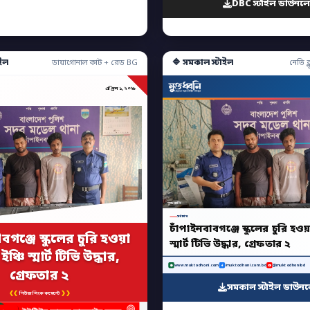
DBC স্টাইল ডাউনল
ইল
🔷 সমকাল স্টাইল
ডায়াগোনাল কাট + রেড BG
নেভি ব্ল
এপ্রিল ১, ২০২৬
মুক্তধ্বনি
সর্বশেষ
চাঁপাইনবাবগঞ্জে স্কুলের চুরি হওয়
বগঞ্জে স্কুলের চুরি হওয়া
স্মার্ট টিভি উদ্ধার, গ্রেফতার ২
ঞ্চি স্মার্ট টিভি উদ্ধার,
www.muktodhoni.com
/muktodhoni.com.bd
@muktodhonibd
গ্রেফতার ২
সমকাল স্টাইল ডাউন
❮❮
❯❯
নিউজ লিংক কমেন্টে