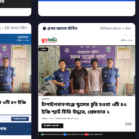
োড
ু + ট্রাই-কালার স্ট্রিপ
⚫ প্রথম আলো স্টাইল
মিনিমাল কালো + সাদা
সর্বশেষ খবর
এপ্রিল ১, ২০২৬
এপ্রিল ১, ২০২৬
সর্বশেষ
া ৩টি ৪০ ইঞ্চি
চাঁপাইনবাবগঞ্জে স্কুলের চুরি হওয়া ৩টি ৪০
ইঞ্চি স্মার্ট টিভি উদ্ধার, গ্রেফতার ২
এপ্রিল ১, ২০২৬ • www.muktodhoni.com
বিস্তারিত কমেন্টে
বিস্তারিত কমেন্টে →
লোড
www.muktodhoni.com
/muktodhoni.com.bd
@muktodhonibd