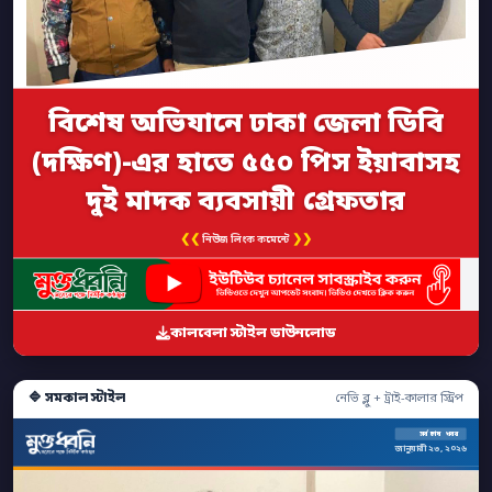
বিশেষ অভিযানে ঢাকা জেলা ডিবি
(দক্ষিণ)-এর হাতে ৫৫০ পিস ইয়াবাসহ
দুই মাদক ব্যবসায়ী গ্রেফতার
❮❮
❯❯
নিউজ লিংক কমেন্টে
কালবেলা স্টাইল ডাউনলোড
🔷 সমকাল স্টাইল
নেভি ব্লু + ট্রাই-কালার স্ট্রিপ
সর্বশেষ খবর
জানুয়ারী ২৩, ২০২৬