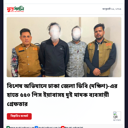
জানুয়ারী ২৩, ২০২৬
বিশেষ অভিযানে ঢাকা জেলা ডিবি (দক্ষিণ)-এর
হাতে ৫৫০ পিস ইয়াবাসহ দুই মাদক ব্যবসায়ী
গ্রেফতার
বিস্তারিত কমেন্টে
অ্যাপ স্ক্যান
www.muktodhoni.com
/muktodhoni.com.bd
@muktodhonibd