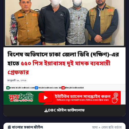
বিশেষ অভিযানে ঢাকা জেলা ডিবি (দক্ষিণ)-এর
হাতে
৫৫০ পিস ইয়াবাসহ দুই মাদক ব্যবসায়ী
গ্রেফতার
জানুয়ারী ২৩, ২০২৬
www.muktodhoni.com
/muktodhoni.com.bd
@muktodhonibd
DBC স্টাইল ডাউনলোড
📰 বাংলার সকাল স্টাইল
সাদা + গোল ছবি বর্ডার