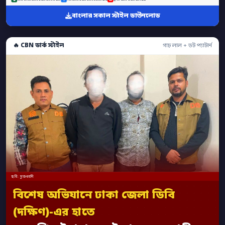
বাংলার সকাল স্টাইল ডাউনলোড
🔥 CBN ডার্ক স্টাইল
গাঢ় লাল + ডট প্যাটার্ন
ছবি: মুক্তধ্বনি
বিশেষ অভিযানে ঢাকা জেলা ডিবি
(দক্ষিণ)-এর হাতে