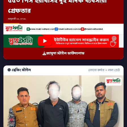
৫৫০ পিস ইয়াবাসহ দুই মাদক ব্যবসায়ী
গ্রেফতার
জানুয়ারী ২৩, ২০২৬
www.muktodhoni.com
/muktodhoni.com.bd
@muktodhonibd
জামুনা স্টাইল ডাউনলোড
🔴 ব্রেকিং স্টাইল
লোগো কর্নার + লাল ডেট