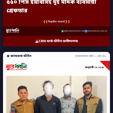
৫৫০ পিস ইয়াবাসহ দুই মাদক ব্যবসায়ী
গ্রেফতার
❮❮
❯❯
বিস্তারিত কমেন্টে
www.muktodhoni.com
/muktodhoni.com.bd
CBN ডার্ক স্টাইল ডাউনলোড
📅 কালবেলা স্টাইল
ডায়াগোনাল কাট + রেড BG
জানুয়ারী ২৩, ২০২৬