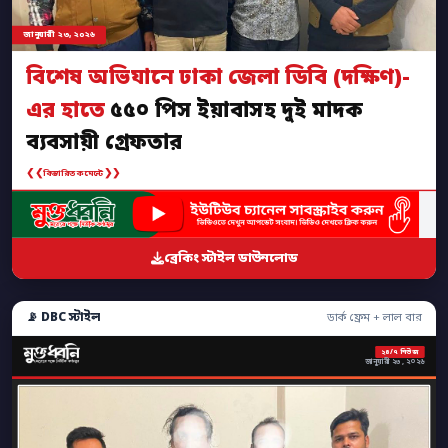
জানুয়ারী ২৩, ২০২৬
বিশেষ অভিযানে ঢাকা জেলা ডিবি (দক্ষিণ)-
এর হাতে
৫৫০ পিস ইয়াবাসহ দুই মাদক
ব্যবসায়ী গ্রেফতার
❮❮
❯❯
বিস্তারিত কমেন্টে
ব্রেকিং স্টাইল ডাউনলোড
📡 DBC স্টাইল
ডার্ক ফ্রেম + লাল বার
২৪/৭ নিউজ
জানুয়ারী ২৩, ২০২৬