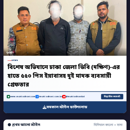
মুক্তধ্বনি
সর্বশেষ
বিশেষ অভিযানে ঢাকা জেলা ডিবি (দক্ষিণ)-এর
হাতে ৫৫০ পিস ইয়াবাসহ দুই মাদক ব্যবসায়ী
গ্রেফতার
বিস্তারিত কমেন্টে
www.muktodhoni.com
/muktodhoni.com.bd
@muktodhonibd
সমকাল স্টাইল ডাউনলোড
⚫ প্রথম আলো স্টাইল
মিনিমাল কালো + সাদা