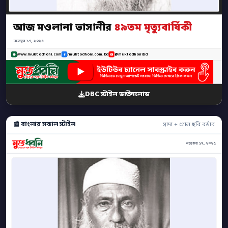
আজ মওলানা ভাসানীর
৪৯তম মৃত্যুবার্ষিকী
নভেম্বর ১৭, ২০২৫
www.muktodhoni.com
/muktodhoni.com.bd
@muktodhonibd
DBC স্টাইল ডাউনলোড
📰 বাংলার সকাল স্টাইল
সাদা + গোল ছবি বর্ডার
নভেম্বর ১৭, ২০২৫