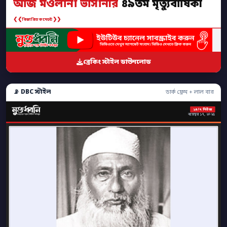
আজ মওলানা ভাসানীর
৪৯তম মৃত্যুবার্ষিকী
❮❮
❯❯
বিস্তারিত কমেন্টে
ব্রেকিং স্টাইল ডাউনলোড
📡 DBC স্টাইল
ডার্ক ফ্রেম + লাল বার
২৪/৭ নিউজ
নভেম্বর ১৭, ২০২৫