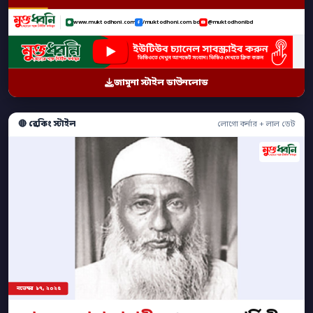
www.muktodhoni.com
/muktodhoni.com.bd
@muktodhonibd
জামুনা স্টাইল ডাউনলোড
🔴 ব্রেকিং স্টাইল
লোগো কর্নার + লাল ডেট
নভেম্বর ১৭, ২০২৫