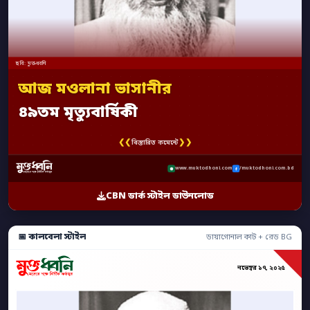
ছবি: মুক্তধ্বনি
আজ মওলানা ভাসানীর
৪৯তম মৃত্যুবার্ষিকী
❮❮
❯❯
বিস্তারিত কমেন্টে
www.muktodhoni.com
/muktodhoni.com.bd
CBN ডার্ক স্টাইল ডাউনলোড
📅 কালবেলা স্টাইল
ডায়াগোনাল কাট + রেড BG
নভেম্বর ১৭, ২০২৫