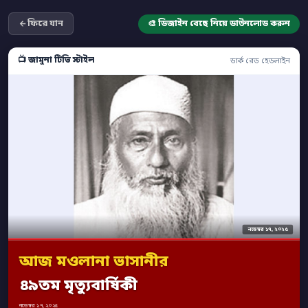
ফিরে যান
🎨 ডিজাইন বেছে নিয়ে ডাউনলোড করুন
📺 জামুনা টিভি স্টাইল
ডার্ক রেড হেডলাইন
নভেম্বর ১৭, ২০২৫
আজ মওলানা ভাসানীর
৪৯তম মৃত্যুবার্ষিকী
নভেম্বর ১৭, ২০২৫