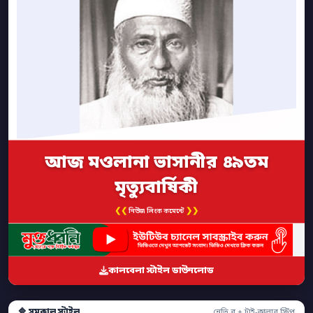
আজ মওলানা ভাসানীর ৪৯তম
মৃত্যুবার্ষিকী
❮❮
❯❯
নিউজ লিংক কমেন্টে
কালবেলা স্টাইল ডাউনলোড
🔷 সমকাল স্টাইল
নেভি ব্লু + ট্রাই-কালার স্ট্রিপ