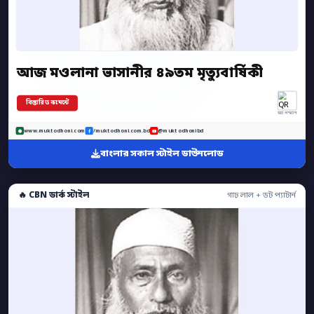
আজ মওলানা ভাসানীর ৪৯তম মৃত্যুবার্ষিকী
বিস্তারিত কমেন্টে
অ্যাপ স্ক্যান
www.muktodhoni.com
/muktodhoni.com.bd
@muktodhonibd
বাংলার সকাল স্টাইল ডাউনলোড
🔥 CBN ডার্ক স্টাইল
গাঢ় লাল + ডট প্যাটার্ন