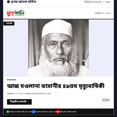
⚫ প্রথম আলো স্টাইল
মিনিমাল কালো + সাদা
নভেম্বর ১৭, ২০২৫
সর্বশেষ
আজ মওলানা ভাসানীর ৪৯তম মৃত্যুবার্ষিকী
নভেম্বর ১৭, ২০২৫ • www.muktodhoni.com
বিস্তারিত কমেন্টে →
www.muktodhoni.com
/muktodhoni.com.bd
@muktodhonibd