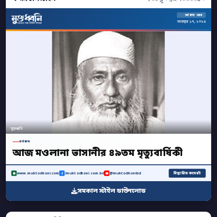
সর্বশেষ খবর
নভেম্বর ১৭, ২০২৫
মুক্তধ্বনি
সর্বশেষ
আজ মওলানা ভাসানীর ৪৯তম মৃত্যুবার্ষিকী
বিস্তারিত কমেন্টে
www.muktodhoni.com
/muktodhoni.com.bd
@muktodhonibd
সমকাল স্টাইল ডাউনলোড