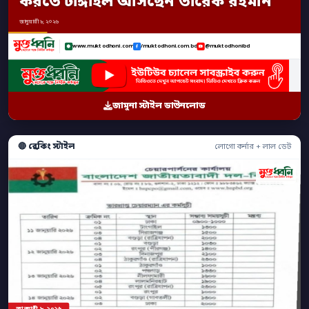
করতে টাঙ্গাইল আসছেন তারেক রহমান
জানুয়ারী ৮, ২০২৬
www.muktodhoni.com
/muktodhoni.com.bd
@muktodhonibd
জামুনা স্টাইল ডাউনলোড
🔴 ব্রেকিং স্টাইল
লোগো কর্নার + লাল ডেট
জানুয়ারী ৮, ২০২৬