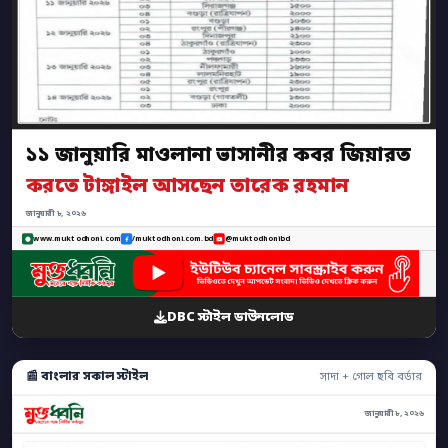
১১ জানুয়ারি মাওলানা ভাসানীর কবর জিয়ারত
করতে টাঙ্গাইল আসছেন তারেক রহমান
জানুয়ারী ৮, ২০২৬
www.muktodhoni.com
/muktodhoni.com.bd
@muktodhonibd
DBC স্টাইল ডাউনলোড
📰 বাংলার সকাল স্টাইল
সাদা + গোল ছবি বর্ডার
জানুয়ারী ৮, ২০২৬