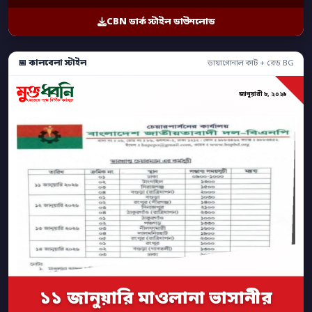
CBN ডার্ক স্টাইল ডাউনলোড
📅 কালবেলা স্টাইল
ডায়াগোনাল কাট + রেড BG
জানুয়ারী ৮, ২০২৬
১১ জানুয়ারি মাওলানা ভাসানীর