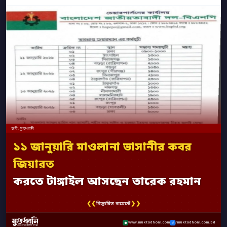
ছবি: মুক্তধ্বনি
১১ জানুয়ারি মাওলানা ভাসানীর কবর
জিয়ারত
করতে টাঙ্গাইল আসছেন তারেক রহমান
❮❮
❯❯
বিস্তারিত কমেন্টে
www.muktodhoni.com
/muktodhoni.com.bd