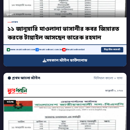
মুক্তধ্বনি
সর্বশেষ
১১ জানুয়ারি মাওলানা ভাসানীর কবর জিয়ারত
করতে টাঙ্গাইল আসছেন তারেক রহমান
বিস্তারিত কমেন্টে
www.muktodhoni.com
/muktodhoni.com.bd
@muktodhonibd
সমকাল স্টাইল ডাউনলোড
⚫ প্রথম আলো স্টাইল
মিনিমাল কালো + সাদা
জানুয়ারী ৮, ২০২৬
সর্বশেষ