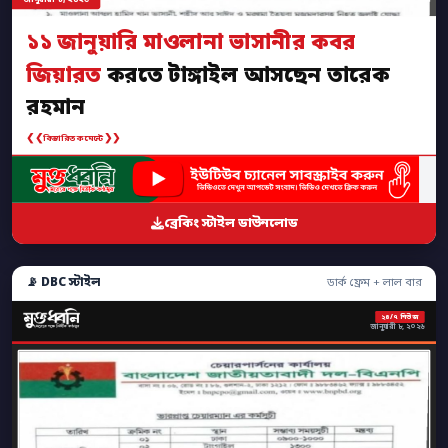
১১ জানুয়ারি মাওলানা ভাসানীর কবর
জিয়ারত
করতে টাঙ্গাইল আসছেন তারেক
রহমান
❮❮
❯❯
বিস্তারিত কমেন্টে
ব্রেকিং স্টাইল ডাউনলোড
📡 DBC স্টাইল
ডার্ক ফ্রেম + লাল বার
২৪/৭ নিউজ
জানুয়ারী ৮, ২০২৬