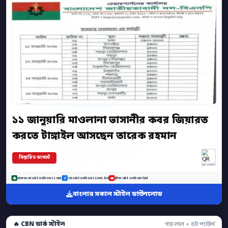
১১ জানুয়ারি মাওলানা ভাসানীর কবর জিয়ারত
করতে টাঙ্গাইল আসছেন তারেক রহমান
বিস্তারিত কমেন্টে
অ্যাপ স্ক্যান
www.muktodhoni.com
/muktodhoni.com.bd
@muktodhonibd
বাংলার সকাল স্টাইল ডাউনলোড
🔥 CBN ডার্ক স্টাইল
গাঢ় লাল + ডট প্যাটার্ন