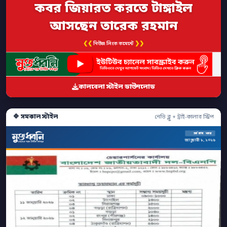
কবর জিয়ারত করতে টাঙ্গাইল
আসছেন তারেক রহমান
❮❮
❯❯
নিউজ লিংক কমেন্টে
কালবেলা স্টাইল ডাউনলোড
🔷 সমকাল স্টাইল
নেভি ব্লু + ট্রাই-কালার স্ট্রিপ
সর্বশেষ খবর
জানুয়ারী ৮, ২০২৬