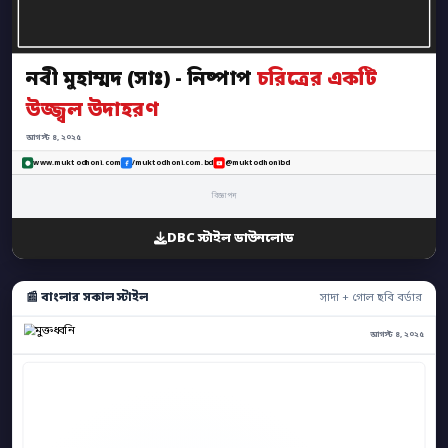
নবী মুহাম্মদ (সাঃ) - নিষ্পাপ
চরিত্রের একটি
উজ্জ্বল উদাহরণ
আগস্ট ৪, ২০২৫
www.muktodhoni.com
/muktodhoni.com.bd
@muktodhonibd
বিজ্ঞাপন
DBC স্টাইল ডাউনলোড
📰 বাংলার সকাল স্টাইল
সাদা + গোল ছবি বর্ডার
আগস্ট ৪, ২০২৫