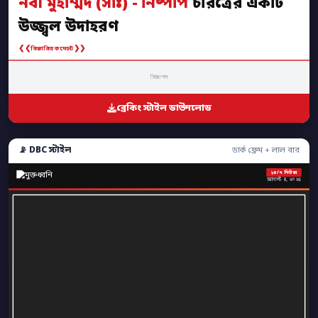
নবী মুহাম্মদ (সাঃ) - নিষ্পাপ
চরিত্রের একটি
উজ্জ্বল উদাহরণ
❮❮
❯❯
বিস্তারিত কমেন্টে
বিজ্ঞাপন
ব্রেকিং স্টাইল ডাউনলোড
📡 DBC স্টাইল
ডার্ক ফ্রেম + লাল বার
২৪/৭ নিউজ
আগস্ট ৪, ২০২৫