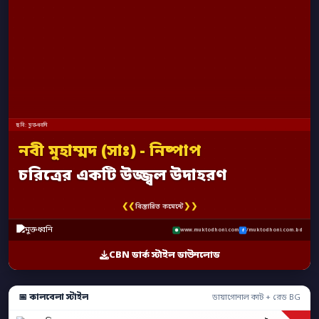
ছবি: মুক্তধ্বনি
নবী মুহাম্মদ (সাঃ) - নিষ্পাপ
চরিত্রের একটি উজ্জ্বল উদাহরণ
❮❮
❯❯
বিস্তারিত কমেন্টে
www.muktodhoni.com
/muktodhoni.com.bd
CBN ডার্ক স্টাইল ডাউনলোড
📅 কালবেলা স্টাইল
ডায়াগোনাল কাট + রেড BG