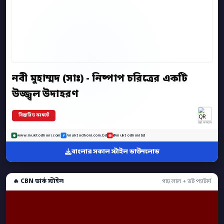
নবী মুহাম্মদ (সাঃ) - নিষ্পাপ চরিত্রের একটি
উজ্জ্বল উদাহরণ
বিস্তারিত কমেন্টে
অ্যাপ স্ক্যান
www.muktodhoni.com
/muktodhoni.com.bd
@muktodhonibd
বাংলার সকাল স্টাইল ডাউনলোড
🔥 CBN ডার্ক স্টাইল
গাঢ় লাল + ডট প্যাটার্ন