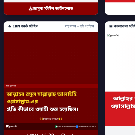
জামুনা স্টাইল ডাউনলোড
🔥 CBN ডার্ক স্টাইল
📅 কালবেলা স্টা
গাঢ় লাল + ডট প্যাটার্ন
ছবি: মুক্তধ্বনি
আল্লাহর রসূল সাল্লাল্লাহু আলাইহি
আল্লাহর র
ওয়াসাল্লাম-এর
ওয়াসাল্লা
প্রতি কীভাবে ওয়াহী শুরু হয়েছিল।
❮❮
❯❯
বিস্তারিত কমেন্টে
www.muktodhoni.com
/muktodhoni.com.bd