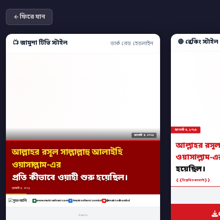
ফিরে যান
🔴 ব্রেকিং স্টাইল
📺 জামুনা টিভি স্টাইল
ডার্ক রেড হেডলাইন
আগস্ট ৪, ২০২৫
আগস্ট ৪, ২০২৫
আল্লাহর রসূল 
আল্লাহর রসূল সাল্লাল্লাহু আলাইহি
ওয়াসাল্লাম-এ
ওয়াসাল্লাম-এর
হয়েছিল।
প্রতি কীভাবে ওয়াহী শুরু হয়েছিল।
❮❮
❯❯
বিস্তারিত কমেন্টে
আগস্ট ৪, ২০২৫
www.muktodhoni.com
/muktodhoni.com.bd
@muktodhonibd
বিজ্ঞাপন