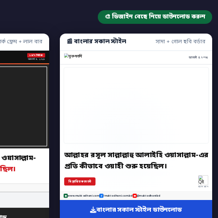
🎨 ডিজাইন বেছে নিয়ে ডাউনলোড করুন
📰 বাংলার সকাল স্টাইল
ার্ক ফ্রেম + লাল বার
সাদা + গোল ছবি বর্ডার
২৪/৭ নিউজ
আগস্ট ৪, ২০২৫
আগস্ট ৪, ২০২৫
আল্লাহর রসূল সাল্লাল্লাহু আলাইহি ওয়াসাল্লাম-এর
 ওয়াসাল্লাম-
প্রতি কীভাবে ওয়াহী শুরু হয়েছিল।
েছিল।
বিস্তারিত কমেন্টে
অ্যাপ স্ক্যান
www.muktodhoni.com
/muktodhoni.com.bd
@muktodhonibd
বাংলার সকাল স্টাইল ডাউনলোড
োড