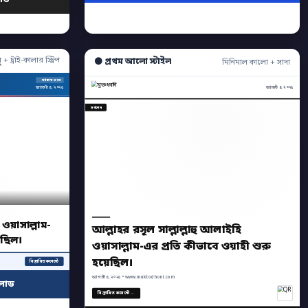
ু + ট্রাই-কালার স্ট্রিপ
⚫ প্রথম আলো স্টাইল
মিনিমাল কালো + সাদা
সর্বশেষ খবর
আগস্ট ৪, ২০২৫
আগস্ট ৪, ২০২৫
সর্বশেষ
 ওয়াসাল্লাম-
আল্লাহর রসূল সাল্লাল্লাহু আলাইহি
েছিল।
ওয়াসাল্লাম-এর প্রতি কীভাবে ওয়াহী শুরু
হয়েছিল।
বিস্তারিত কমেন্টে
আগস্ট ৪, ২০২৫ • www.muktodhoni.com
লোড
বিস্তারিত কমেন্টে →