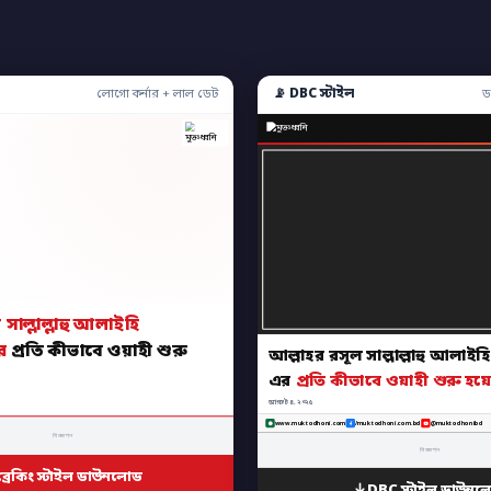
📡 DBC স্টাইল
লোগো কর্নার + লাল ডেট
ড
সাল্লাল্লাহু আলাইহি
র
প্রতি কীভাবে ওয়াহী শুরু
আল্লাহর রসূল সাল্লাল্লাহু আলাইহি
এর
প্রতি কীভাবে ওয়াহী শুরু হয়
আগস্ট ৪, ২০২৫
www.muktodhoni.com
/muktodhoni.com.bd
@muktodhonibd
বিজ্ঞাপন
বিজ্ঞাপন
ব্রেকিং স্টাইল ডাউনলোড
DBC স্টাইল ডাউনল