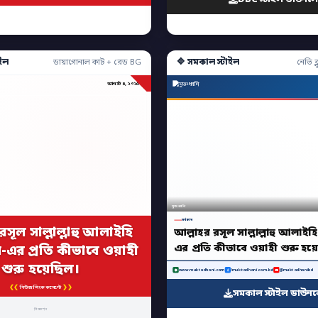
ইল
🔷 সমকাল স্টাইল
ডায়াগোনাল কাট + রেড BG
নেভি ব্ল
আগস্ট ৪, ২০২৫
মুক্তধ্বনি
সর্বশেষ
সূল সাল্লাল্লাহু আলাইহি
আল্লাহর রসূল সাল্লাল্লাহু আলাইহি
এর প্রতি কীভাবে ওয়াহী শুরু হয়
ম-এর প্রতি কীভাবে ওয়াহী
শুরু হয়েছিল।
www.muktodhoni.com
/muktodhoni.com.bd
@muktodhonibd
❮❮
❯❯
নিউজ লিংক কমেন্টে
সমকাল স্টাইল ডাউন
বিজ্ঞাপন